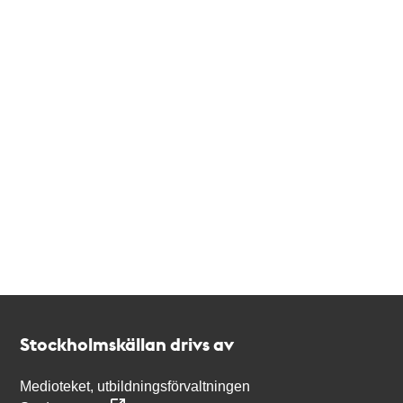
Kontakt
Stockholmskällan
Stockholmskällan drivs av
Medioteket, utbildningsförvaltningen