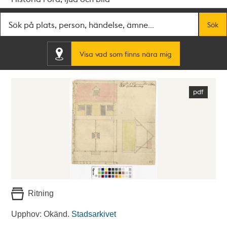
Fritextsök
Sök
Visa vad som finns nära mig
Ritning
Upphov: Okänd.
Stadsarkivet