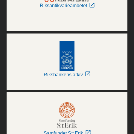
Riksantikvarieämbetet
Riksbankens arkiv
Samfundet S:t Erik