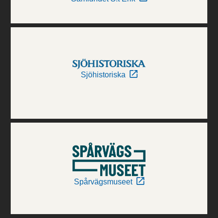
Sjöhistoriska
Spårvägsmuseet