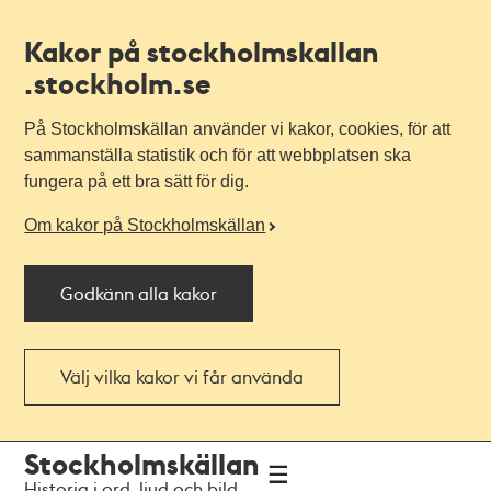
Kakor på stockholmskallan
.stockholm.se
På Stockholmskällan använder vi kakor, cookies, för att
sammanställa statistik och för att webbplatsen ska
fungera på ett bra sätt för dig.
Om kakor på Stockholmskällan
Godkänn alla kakor
Välj vilka kakor vi får använda
Till
Till
Stockholmskällan
navigationen
huvudinnehållet
Historia i ord, ljud och bild