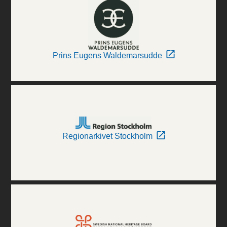
Prins Eugens Waldemarsudde
Regionarkivet Stockholm