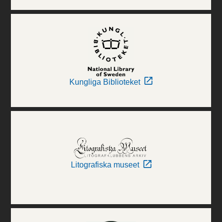
Kungliga Biblioteket
Litografiska museet