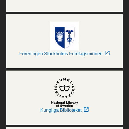
Föreningen Stockholms Företagsminnen
Kungliga Biblioteket