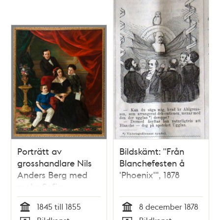
Porträtt av
Bildskämt: "Från
grosshandlare Nils
Blanchefesten å
Anders Berg med
'Phoenix'", 1878
maka Sofia
Petronella Unonius
1845 till 1855
8 december 1878
och sönerna Emil
Tid
Tid