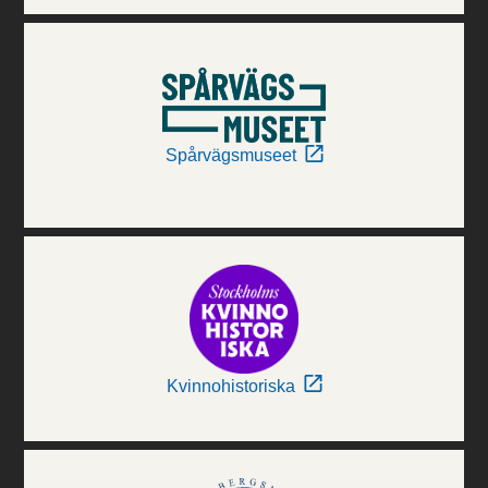
Spårvägsmuseet
Kvinnohistoriska