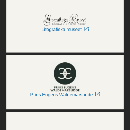
Litografiska museet
Prins Eugens Waldemarsudde