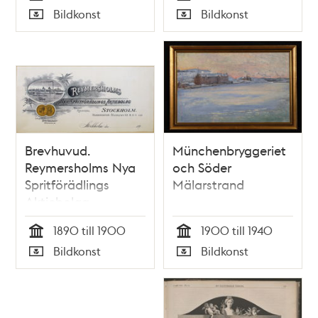
Tid
Tid
Bildkonst
Bildkonst
Typ
Typ
Brevhuvud.
Münchenbryggeriet
Reymersholms Nya
och Söder
Spritförädlings
Mälarstrand
Aktiebolag
1890 till 1900
1900 till 1940
Tid
Tid
Bildkonst
Bildkonst
Typ
Typ