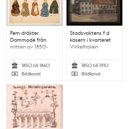
Fem dräkter.
Stadsvaktens f d
Dammode från
kasern i kvarteret
mitten av 1850-
Vinkelhaken
talet
1850 till 1860
1850 till 1910
Tid
Tid
Bildkonst
Bildkonst
Typ
Typ