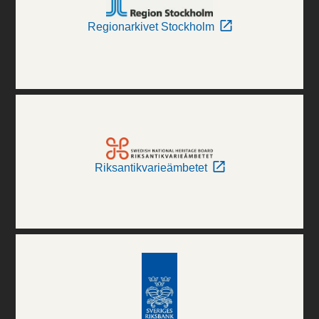
Regionarkivet Stockholm
Riksantikvarieämbetet