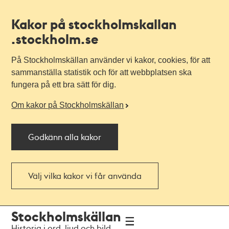
Kakor på stockholmskallan
.stockholm.se
På Stockholmskällan använder vi kakor, cookies, för att
sammanställa statistik och för att webbplatsen ska
fungera på ett bra sätt för dig.
Om kakor på Stockholmskällan
Godkänn alla kakor
Välj vilka kakor vi får använda
Till
Till
Stockholmskällan
navigationen
huvudinnehållet
Historia i ord, ljud och bild