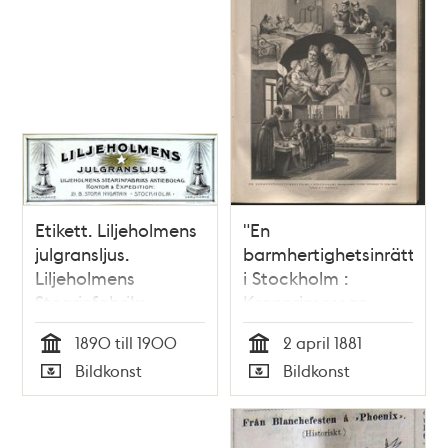
Etikett. Liljeholmens
"En
julgransljus.
barmhertighetsinrättnin
Liljeholmens
i Stockholm :
Stearinfabriks-
Kronprinsessan
Aktiebolag
Lovisas Vårdanstalt
1890 till 1900
2 april 1881
för sjuka barn" -
Tid
Tid
Bildkonst
Bildkonst
tryckt illustration
Typ
Typ
1881