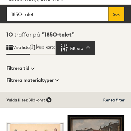
Sök
Fritextsök
Sök
Sökresultat
10
träffar på
1850-talet
Visa karta
Visa lista
Filtrera
Filtrera
Filtrera tid
Filtrera materialtyper
Visningsläge
Totalt
Valda filter:
Bildkonst
Rensa filter
10
träffar
Lista
Karta