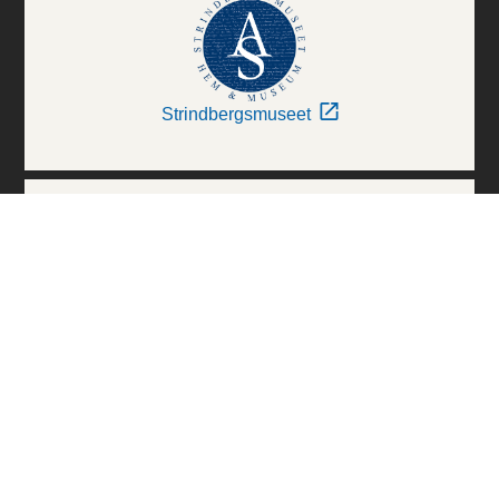
Strindbergsmuseet
Thielska Galleriet