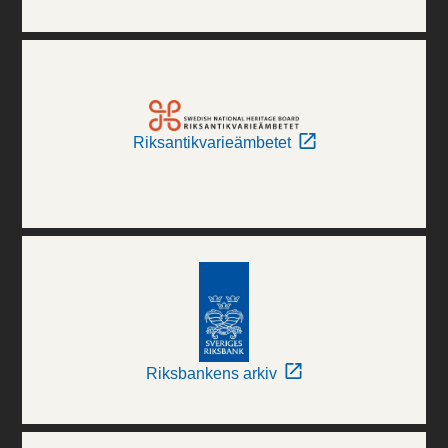
Riksantikvarieämbetet
Riksbankens arkiv