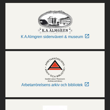
K A Almgren sidenväveri & museum
Arbetarrörelsens arkiv och bibliotek