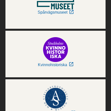
Spårvägsmuseet
Kvinnohistoriska