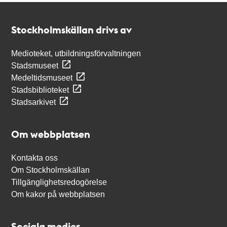
Kontakt
Stockholmskällan
Stockholmskällan drivs av
Medioteket, utbildningsförvaltningen
Stadsmuseet
Medeltidsmuseet
Stadsbiblioteket
Stadsarkivet
Om webbplatsen
Kontakta oss
Om Stockholmskällan
Tillgänglighetsredogörelse
Om kakor på webbplatsen
Sociala medier