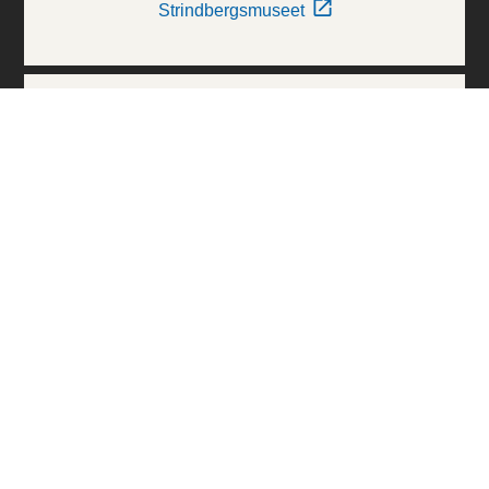
Strindbergsmuseet
Thielska Galleriet
Världskulturmuseerna