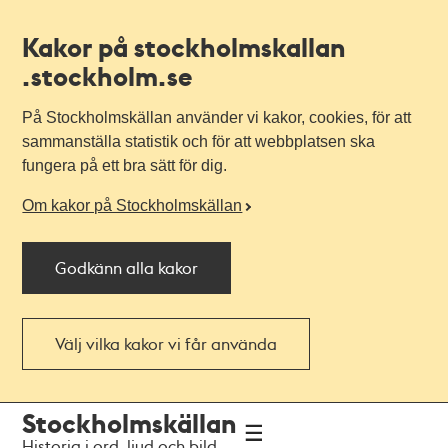
Kakor på stockholmskallan
.stockholm.se
På Stockholmskällan använder vi kakor, cookies, för att
sammanställa statistik och för att webbplatsen ska
fungera på ett bra sätt för dig.
Om kakor på Stockholmskällan
Godkänn alla kakor
Välj vilka kakor vi får använda
Till
Till
Stockholmskällan
navigationen
huvudinnehållet
Historia i ord, ljud och bild