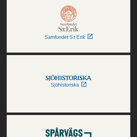
Samfundet S:t Erik
Sjöhistoriska