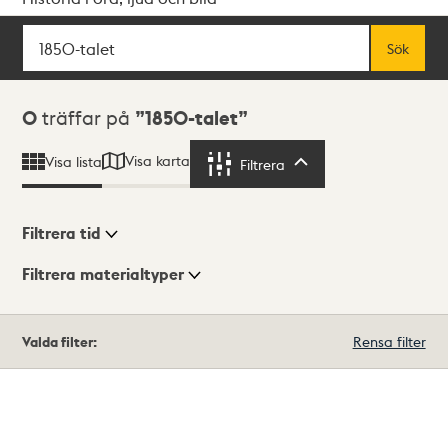
Sök
Fritextsök
Sök
Sökresultat
0
träffar på
1850-talet
Visa karta
Visa lista
Filtrera
Filtrera
Filtrera tid
Filtrera materialtyper
Visningsläge
Totalt
Valda filter:
Rensa filter
0
träffar
Lista
Karta