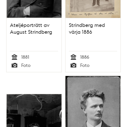
Ateljéporträtt av
Strindberg med
August Strindberg
värja 1886
1881
1886
Tid
Tid
Foto
Foto
Typ
Typ