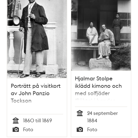
Hjalmar Stolpe
Porträtt på visitkort
iklädd kimono och
av John Panzio
med solfjäder
Tockson
(fläkta) i handen
24 september
Tid
1860 till 1869
1884
Tid
Foto
Foto
Typ
Typ