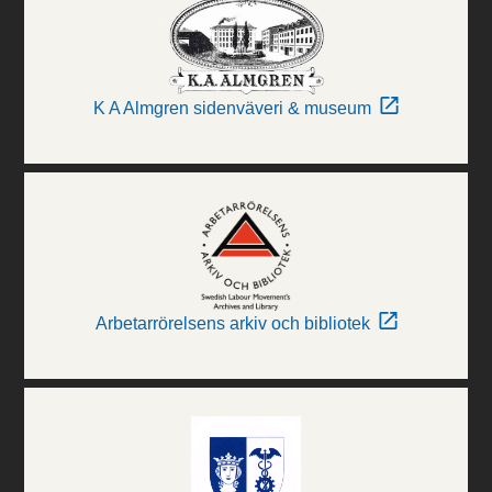
K A Almgren sidenväveri & museum
Arbetarrörelsens arkiv och bibliotek