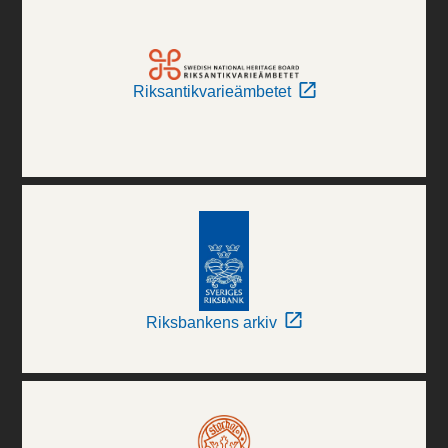
Riksantikvarieämbetet
Riksbankens arkiv