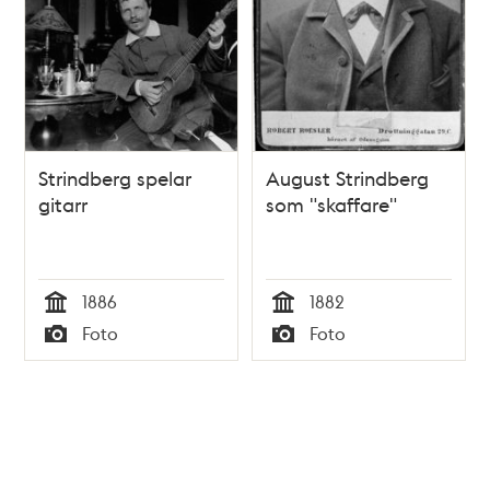
Strindberg spelar
August Strindberg
gitarr
som "skaffare"
1886
1882
Tid
Tid
Foto
Foto
Typ
Typ