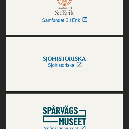
Samfundet S:t Erik
Sjöhistoriska
Spårvägsmuseet