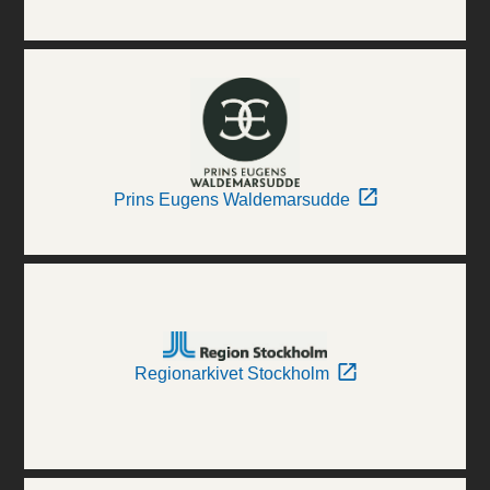
Prins Eugens Waldemarsudde
Regionarkivet Stockholm