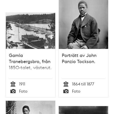
Gamla
Porträtt av John
Tranebergsbro, från
Panzio Tockson.
1850-talet, västerut.
1911
1864 till 1877
Tid
Tid
Foto
Foto
Typ
Typ