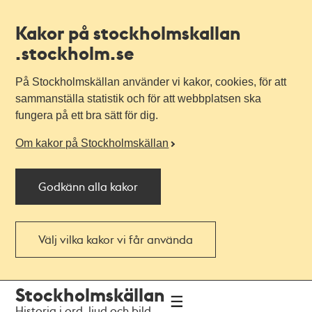
Kakor på stockholmskallan
.stockholm.se
På Stockholmskällan använder vi kakor, cookies, för att
sammanställa statistik och för att webbplatsen ska
fungera på ett bra sätt för dig.
Om kakor på Stockholmskällan
Godkänn alla kakor
Välj vilka kakor vi får använda
Till
Till
Stockholmskällan
navigationen
huvudinnehållet
Historia i ord, ljud och bild