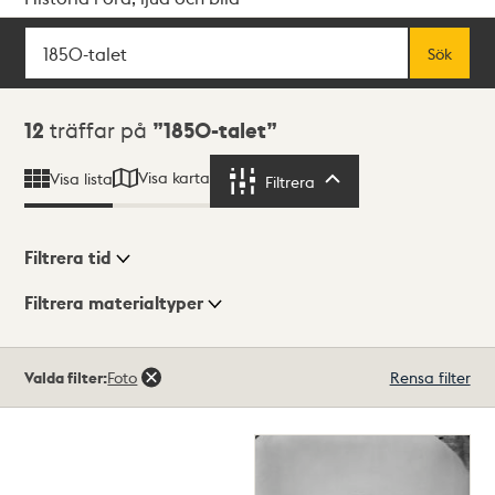
Sök
Fritextsök
Sök
Sökresultat
12
träffar på
1850-talet
Visa karta
Visa lista
Filtrera
Filtrera
Filtrera tid
Filtrera materialtyper
Visningsläge
Totalt
Valda filter:
Foto
Rensa filter
12
träffar
Lista
Karta