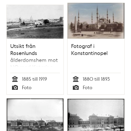
Utsikt från
Fotograf i
Rosenlunds
Konstantinopel
ålderdomshem mot
NO med Katarina
kyrka i fonden.
1885 till 1919
1880 till 1893
Kvarnen Fatburen
Tid
Tid
Foto
Foto
och gården vid
Typ
Typ
Åsögatan 1,nuv.
Åsögatan 85.
Trähuslängan utgör
en repslagarbana,
urspr. från 1430-
talet