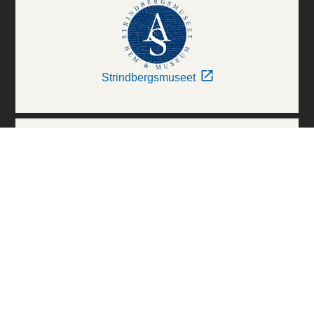
Strindbergsmuseet
Thielska Galleriet