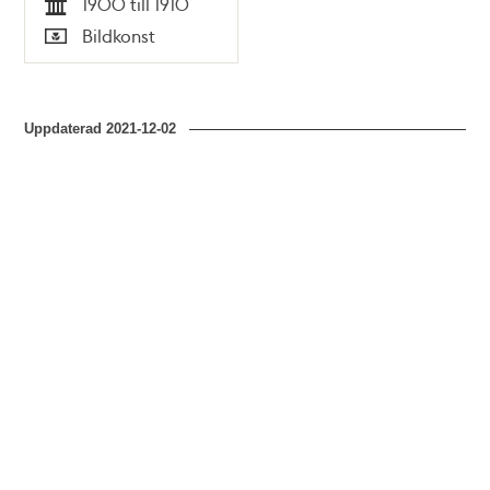
1900 till 1910
Tid
Bildkonst
Typ
Uppdaterad
2021-12-02