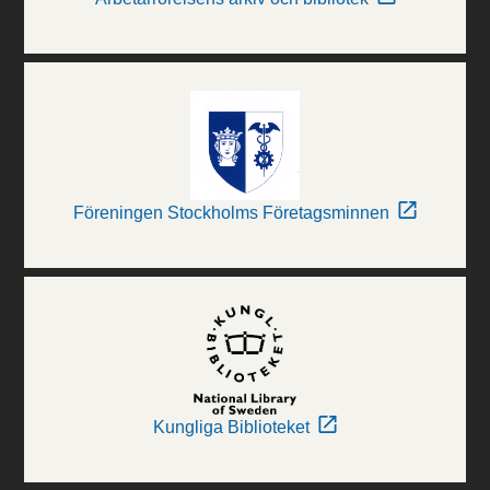
Föreningen Stockholms Företagsminnen
Kungliga Biblioteket