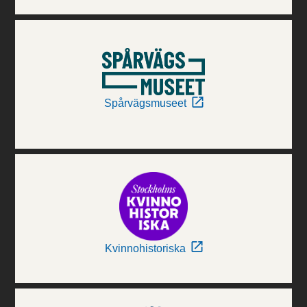
Spårvägsmuseet
Kvinnohistoriska