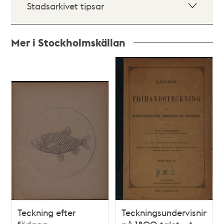
Stadsarkivet tipsar
Mer i Stockholmskällan
Relaterade
poster
och
teman
Teckning efter
Teckningsundervisning