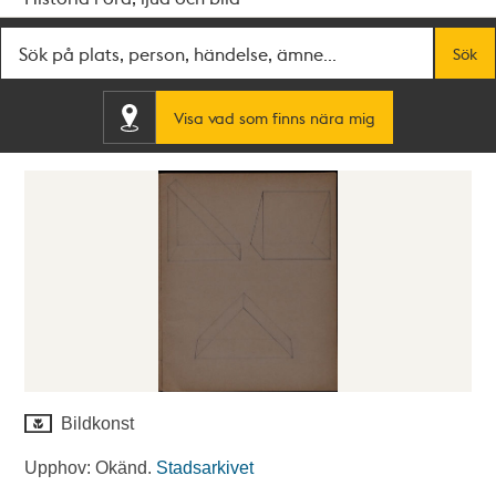
Fritextsök
Sök
Visa vad som finns nära mig
Bildkonst
Upphov: Okänd.
Stadsarkivet