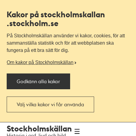
Kakor på stockholmskallan
.stockholm.se
På Stockholmskällan använder vi kakor, cookies, för att
sammanställa statistik och för att webbplatsen ska
fungera på ett bra sätt för dig.
Om kakor på Stockholmskällan
Godkänn alla kakor
Välj vilka kakor vi får använda
Till
Till
Stockholmskällan
navigationen
huvudinnehållet
Historia i ord, ljud och bild