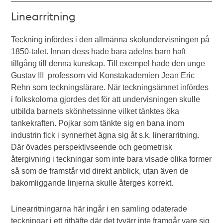
Linearritning
Teckning infördes i den allmänna skolundervisningen på
1850-talet. Innan dess hade bara adelns barn haft
tillgång till denna kunskap. Till exempel hade den unge
Gustav III professorn vid Konstakademien Jean Eric
Rehn som teckningslärare. När teckningsämnet infördes
i folkskolorna gjordes det för att undervisningen skulle
utbilda barnets skönhetssinne vilket tänktes öka
tankekraften. Pojkar som tänkte sig en bana inom
industrin fick i synnerhet ägna sig åt s.k. linerarritning.
Där övades perspektivseende och geometrisk
återgivning i teckningar som inte bara visade olika former
så som de framstår vid direkt anblick, utan även de
bakomliggande linjerna skulle återges korrekt.
Linearritningarna här ingår i en samling odaterade
teckningar i ett rithäfte där det tyvärr inte framgår vare sig