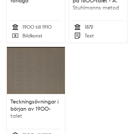
förlaga
på 1800-talet - A.
Stuhlmanns metod
1900 till 1910
1872
Tid
Tid
Bildkonst
Text
Typ
Typ
Teckningsövningar i
början av 1900-
talet