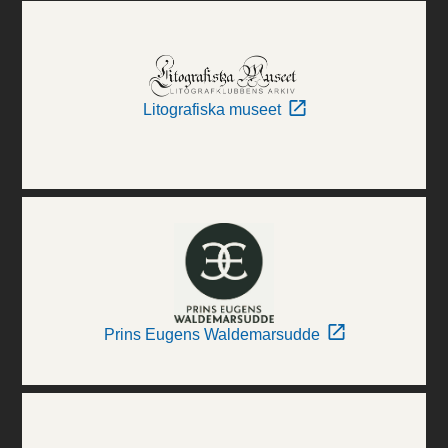
Litografiska museet
Prins Eugens Waldemarsudde