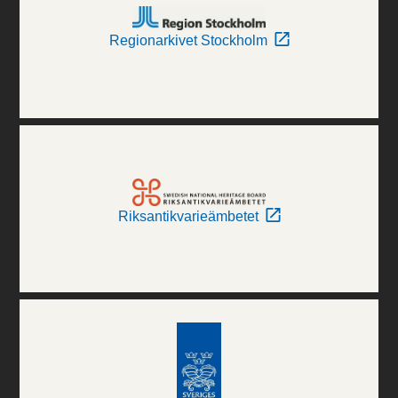
Regionarkivet Stockholm
Riksantikvarieämbetet