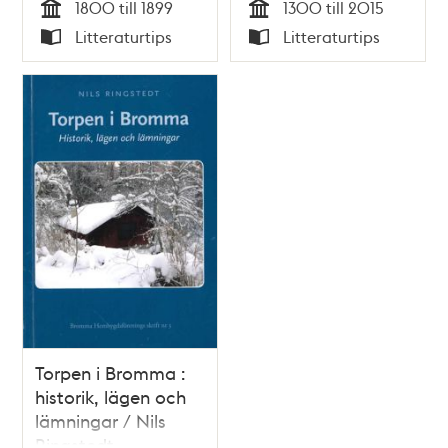
1800 till 1899
1300 till 2015
Tid
Tid
Litteraturtips
Litteraturtips
Typ
Typ
Torpen i Bromma :
historik, lägen och
lämningar / Nils
Ringstedt