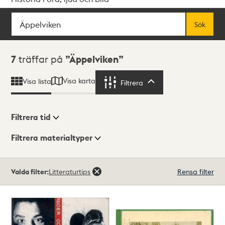
Sök
Fritextsök
Sök
Sökresultat
7
träffar på
Äppelviken
Visa karta
Visa lista
Filtrera
Filtrera
Filtrera tid
Filtrera materialtyper
Visningsläge
Totalt
Valda filter:
Litteraturtips
Rensa filter
7
träffar
Lista
Karta