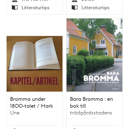
Tid
Tid
Litteraturtips
Litteraturtips
Typ
Typ
Bromma under
Bara Bromma : en
1800-talet / Mark
bok till
Une
trädgårdsstadens
försvar / Christian
Reimers