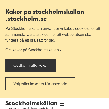
Kakor på stockholmskallan
.stockholm.se
På Stockholmskällan använder vi kakor, cookies, för att
sammanställa statistik och för att webbplatsen ska
fungera på ett bra sätt för dig.
Om kakor på Stockholmskällan
Godkänn alla kakor
Välj vilka kakor vi får använda
Till
Till
Stockholmskällan
navigationen
huvudinnehållet
Historia i ord, ljud och bild