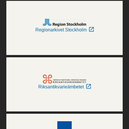
Regionarkivet Stockholm
Riksantikvarieämbetet