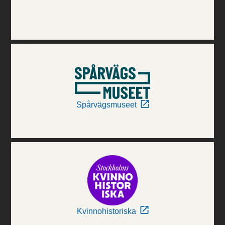
Spårvägsmuseet
Kvinnohistoriska