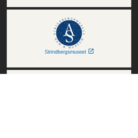
Strindbergsmuseet
Thielska Galleriet