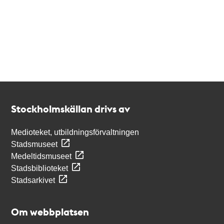
Kontakt
Stockholmskällan
Stockholmskällan drivs av
Medioteket, utbildningsförvaltningen
Stadsmuseet
Medeltidsmuseet
Stadsbiblioteket
Stadsarkivet
Om webbplatsen