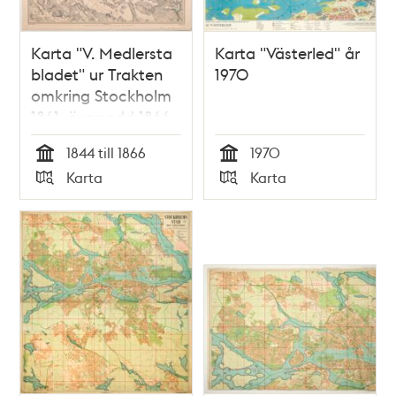
Karta "V. Medlersta
Karta "Västerled" år
bladet" ur Trakten
1970
omkring Stockholm
1861, översedd 1866
1844 till 1866
1970
Tid
Tid
Karta
Karta
Typ
Typ