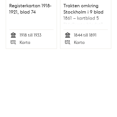
Registerkartan 1918-
Trakten omkring
1921, blad 74
Stockholm i 9 blad
1861 – kartblad 5
”Mellersta bladet”,
översett 1891
1918 till 1933
1844 till 1891
Tid
Tid
Karta
Karta
Typ
Typ