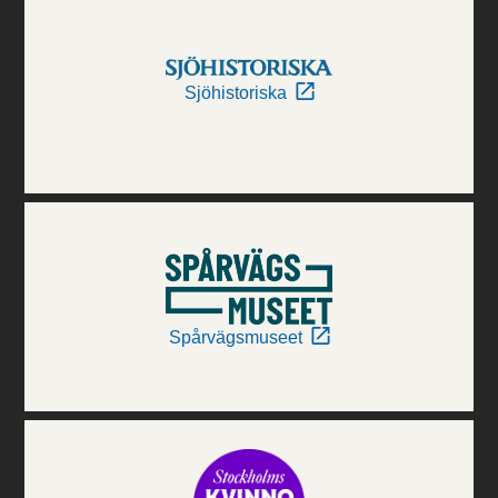
Sjöhistoriska
Spårvägsmuseet