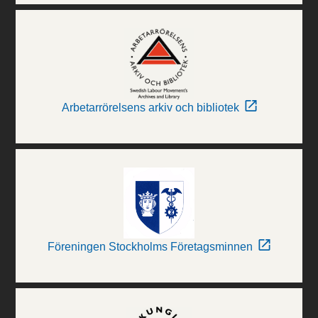
Arbetarrörelsens arkiv och bibliotek
Föreningen Stockholms Företagsminnen