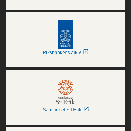
Riksbankens arkiv
Samfundet S:t Erik