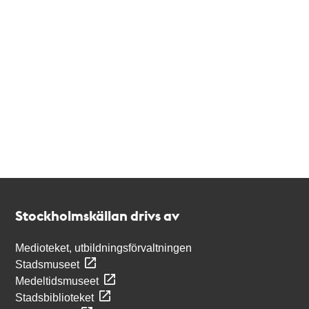
Kontakt
Stockholmskällan
Stockholmskällan drivs av
Medioteket, utbildningsförvaltningen
Stadsmuseet
Medeltidsmuseet
Stadsbiblioteket