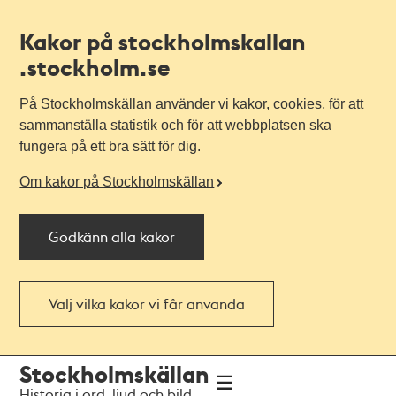
Kakor på stockholmskallan
.stockholm.se
På Stockholmskällan använder vi kakor, cookies, för att
sammanställa statistik och för att webbplatsen ska
fungera på ett bra sätt för dig.
Om kakor på Stockholmskällan
Godkänn alla kakor
Välj vilka kakor vi får använda
Till
Till
Stockholmskällan
navigationen
huvudinnehållet
Historia i ord, ljud och bild