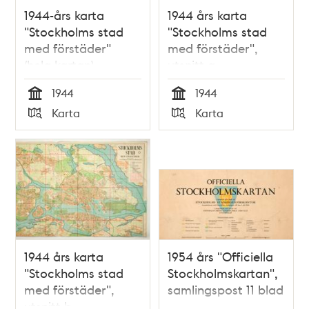
1944-års karta
1944 års karta
"Stockholms stad
"Stockholms stad
med förstäder"
med förstäder",
(hela kartan)
utsnitt a
1944
1944
Tid
Tid
Karta
Karta
Typ
Typ
1944 års karta
1954 års "Officiella
"Stockholms stad
Stockholmskartan",
med förstäder",
samlingspost 11 blad
utsnitt b