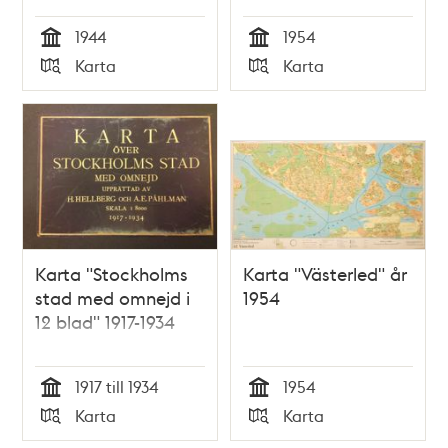
1944
1954
Tid
Tid
Karta
Karta
Typ
Typ
Karta "Stockholms
Karta "Västerled" år
stad med omnejd i
1954
12 blad" 1917-1934
1917 till 1934
1954
Tid
Tid
Karta
Karta
Typ
Typ