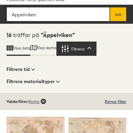
Sök
Fritextsök
Sök
Sökresultat
16
träffar på
Äppelviken
Visa karta
Visa lista
Filtrera
Filtrera
Filtrera tid
Filtrera materialtyper
Visningsläge
Totalt
Valda filter:
Karta
Rensa filter
16
träffar
Lista
Karta