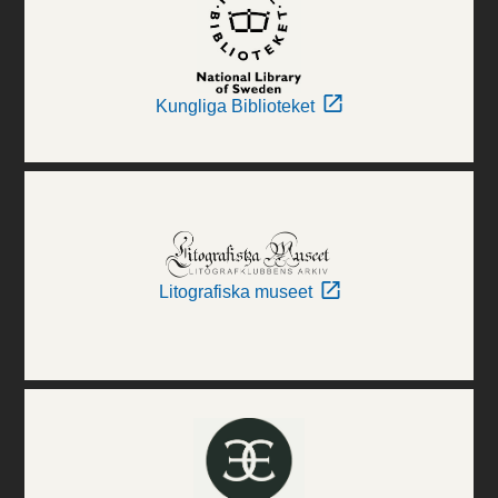
Kungliga Biblioteket
Litografiska museet