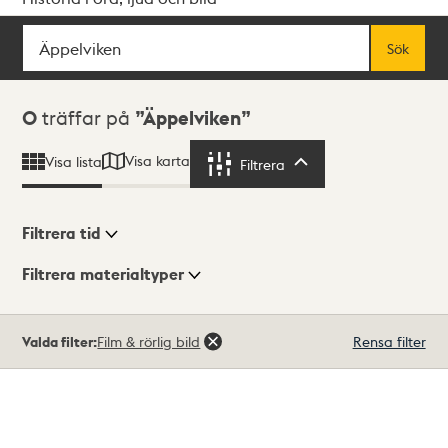
Sök
Fritextsök
Sök
Sökresultat
0
träffar på
Äppelviken
Visa karta
Visa lista
Filtrera
Filtrera
Filtrera tid
Filtrera materialtyper
Visningsläge
Totalt
Valda filter:
Film & rörlig bild
Rensa filter
0
träffar
Lista
Karta