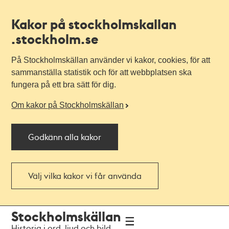
Kakor på stockholmskallan
.stockholm.se
På Stockholmskällan använder vi kakor, cookies, för att
sammanställa statistik och för att webbplatsen ska
fungera på ett bra sätt för dig.
Om kakor på Stockholmskällan
Godkänn alla kakor
Välj vilka kakor vi får använda
Till
Till
Stockholmskällan
navigationen
huvudinnehållet
Historia i ord, ljud och bild