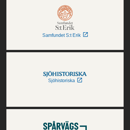
Samfundet S:t Erik
Sjöhistoriska