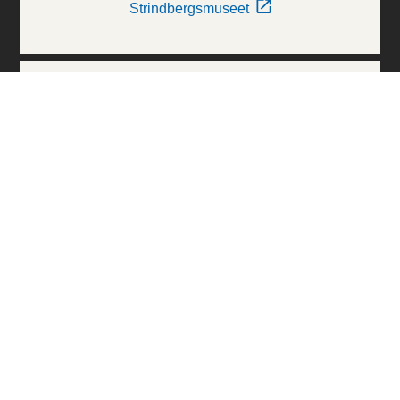
Strindbergsmuseet
Thielska Galleriet
Världskulturmuseerna