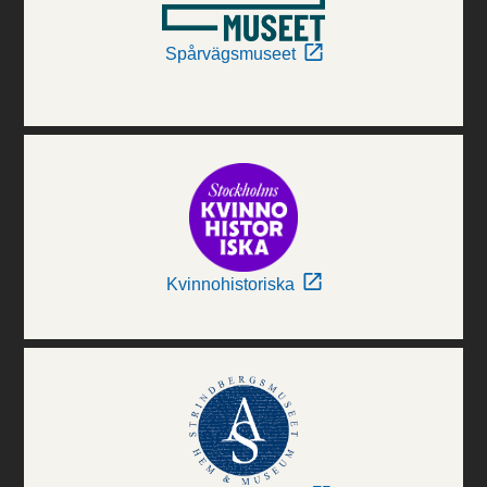
Spårvägsmuseet
Kvinnohistoriska