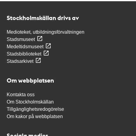
Kontakt
Stockholmskällan
Stockholmskällan drivs av
Medioteket, utbildningsförvaltningen
Stadsmuseet
Medeltidsmuseet
Stadsbiblioteket
Stadsarkivet
Om webbplatsen
Kontakta oss
Om Stockholmskällan
Tillgänglighetsredogörelse
Om kakor på webbplatsen
Sociala medier