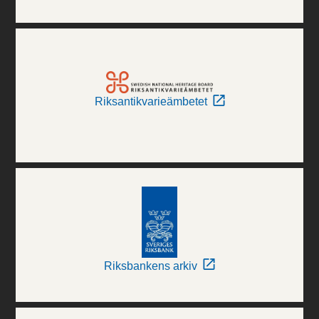
Riksantikvarieämbetet
Riksbankens arkiv