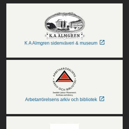
K A Almgren sidenväveri & museum
Arbetarrörelsens arkiv och bibliotek