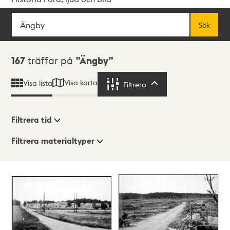
Sök
Fritextsök
Sök
Sökresultat
167
träffar på
Ängby
Visa karta
Visa lista
Filtrera
Filtrera
Filtrera tid
Filtrera materialtyper
Visningsläge
Totalt
167
träffar
Lista
Karta