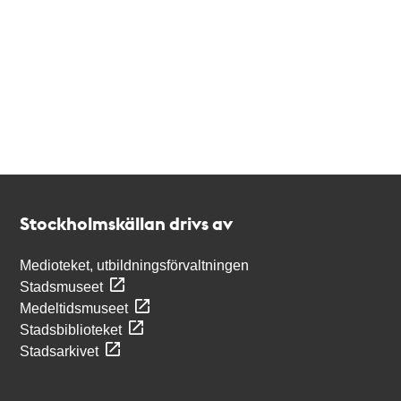
Kontakt
Stockholmskällan
Stockholmskällan drivs av
Medioteket, utbildningsförvaltningen
Stadsmuseet
Medeltidsmuseet
Stadsbiblioteket
Stadsarkivet