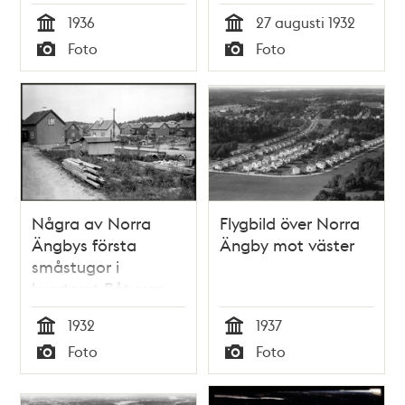
från
1936
27 augusti 1932
Angantyrsvägen
Tid
Tid
Foto
Foto
mot väster
Typ
Typ
Några av Norra
Flygbild över Norra
Ängbys första
Ängby mot väster
småstugor i
kvarteret Båtyxan
1932
1937
Tid
Tid
Foto
Foto
Typ
Typ