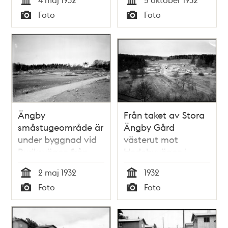
som är under
småstugeområde
Tid
Tid
Foto
Foto
byggnad
Typ
Typ
Ängby
Från taket av Stora
småstugeområde är
Ängby Gård
under byggnad vid
västerut mot
Ruriksvägen från
Hedebyvägen i
Ängbyvägen mot
Ängby
2 maj 1932
1932
norr och Stora
småstugeområde
Tid
Tid
Foto
Foto
Ängby gård
som är under
Typ
Typ
byggnad