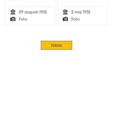
Tactitusvägen, mot
Holmgårdsvägen,
öster
från Ängbyvägen
29 augusti 1932
2 maj 1932
mot Stora Ängby
Tid
Tid
Foto
Foto
gård
Typ
Typ
Nästa