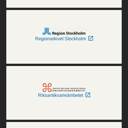
Regionarkivet Stockholm
Riksantikvarieämbetet