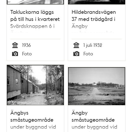
Takluckorna läggs
Hildebrandsvägen
på till hus i kvarteret
37 med trädgård i
Svärdsknappen 6 i
Ängby
Ängbys
småstugeområde
småstugeområde
1936
1 juli 1932
Tid
Tid
Foto
Foto
Typ
Typ
Ängbys
Ängby
småstugeområde
småstugeområde
under byggnad vid
under byggnad vid