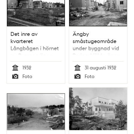
Det inre av
Ängby
kvarteret
småstugeområde
Långbågen i hörnet
under byggnad vid
av Brennervägen
Peringskiöldsvägen,
och
från kvarteret
1932
31 augusti 1932
Beckombergavägen
Runstaven 4 mot
Tid
Tid
Foto
Foto
i Ängby
sydost
Typ
Typ
småstugeområde