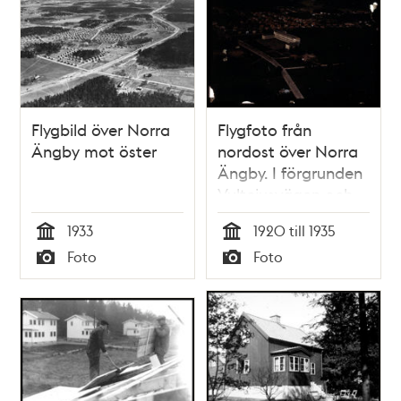
Flygbild över Norra
Flygfoto från
Ängby mot öster
nordost över Norra
Ängby. I förgrunden
Vultejusvägen och
Norra Ängby
1933
1920 till 1935
folkskola
Tid
Tid
Foto
Foto
Typ
Typ