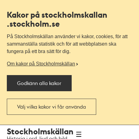
Kakor på stockholmskallan
.stockholm.se
På Stockholmskällan använder vi kakor, cookies, för att
sammanställa statistik och för att webbplatsen ska
fungera på ett bra sätt för dig.
Om kakor på Stockholmskällan
Godkänn alla kakor
Välj vilka kakor vi får använda
Till
Till
Stockholmskällan
navigationen
huvudinnehållet
Historia i ord, ljud och bild