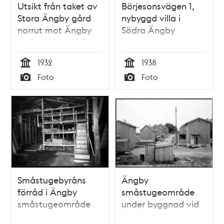
Utsikt från taket av
Börjesonsvägen 1,
Stora Ängby gård
nybyggd villa i
norrut mot Ängby
Södra Ängby
småstugeområde
och Beckomberga
1932
1938
sjukhus
Tid
Tid
Foto
Foto
Typ
Typ
Småstugebyråns
Ängby
förråd i Ängby
småstugeområde
småstugeområde
under byggnad vid
Jordanesvägen,