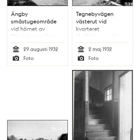
Ängby
Tegnebyvägen
småstugeområde
västerut vid
vid hörnet av
kvarteret
Blackebergsvägen
Skafthålsyxan 14 i
och Ängbyvägen
Ängby
29 augusti 1932
2 maj 1932
mot norr
småstugeområde
Tid
Tid
Foto
Foto
Typ
Typ