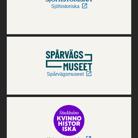
Sjöhistoriska
Spårvägsmuseet