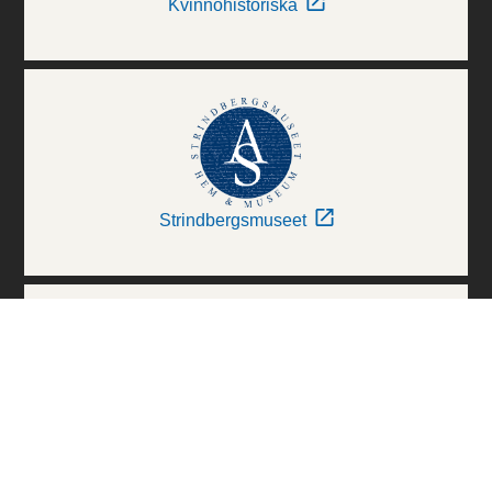
Kvinnohistoriska
Strindbergsmuseet
Thielska Galleriet