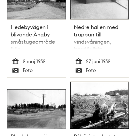
Hedebyvägen i
Nedre hallen med
blivande Ängby
trappan till
småstugeområde
vindsvåningen,
från
interiör från
Blackebergsvägen
Beckombergavägen
2 maj 1932
27 juni 1932
(Bällstavägen)
128 i Ängby
Tid
Tid
Foto
Foto
österut mot Stora
småstugeområde
Typ
Typ
Ängby gård