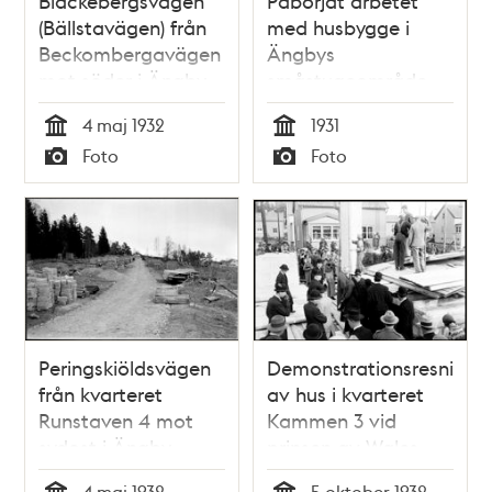
Blackebergsvägen
Påbörjat arbetet
(Bällstavägen) från
med husbygge i
Beckombergavägen
Ängbys
mot söder i Ängby
småstugeområde
småstugeområde
4 maj 1932
1931
som är under
Tid
Tid
Foto
Foto
byggnad
Typ
Typ
Peringskiöldsvägen
Demonstrationsresning
från kvarteret
av hus i kvarteret
Runstaven 4 mot
Kammen 3 vid
sydost i Ängby
prinsen av Wales
småstugeområde
besök i Ängby
4 maj 1932
5 oktober 1932