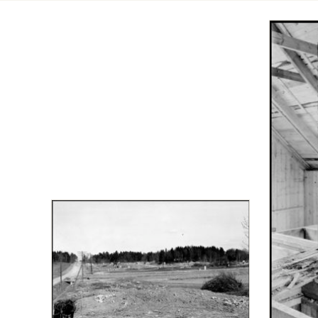
Totalt
167
träffar