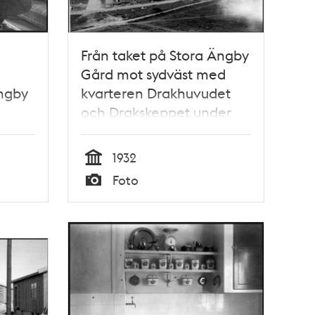
Från taket på Stora Ängby
Gård mot sydväst med
ngby
kvarteren Drakhuvudet
och Drakskeppet under
byggnad i Ängby
småstugeområde
1932
Tid
Foto
Typ