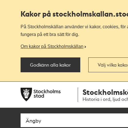
Kakor på stockholmskallan
.st
På Stockholmskällan använder vi kakor, cookies, för a
fungera på ett bra sätt för dig.
Om kakor på Stockholmskällan
Godkänn alla kakor
Välj vilka kak
Till
Till
Stockholmsk
navigationen
huvudinnehållet
Historia i ord, ljud oc
Sök
Fritextsök