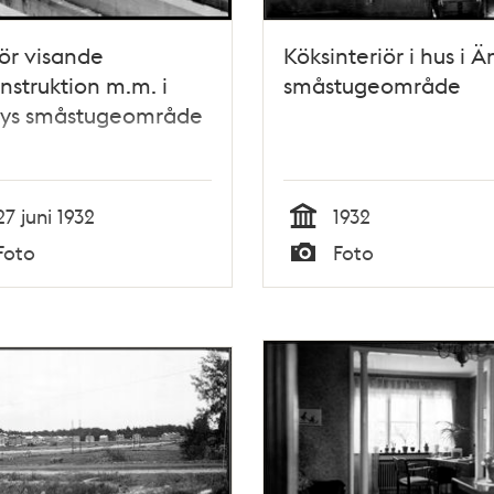
iör visande
Köksinteriör i hus i 
nstruktion m.m. i
småstugeområde
ys småstugeområde
27 juni 1932
1932
Tid
Foto
Foto
Typ