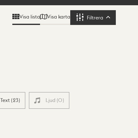
Visa karta
Visa lista
Filtrera
Filtrera
Text
(
23
)
Ljud
(
0
)