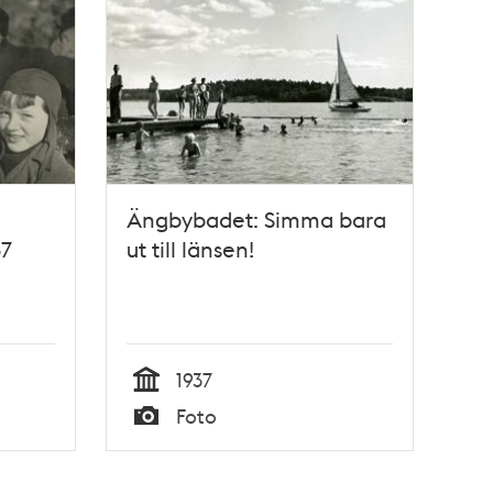
Ängbybadet: Simma bara
37
ut till länsen!
1937
Tid
Foto
Typ