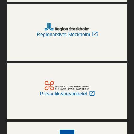
Regionarkivet Stockholm
Riksantikvarieämbetet