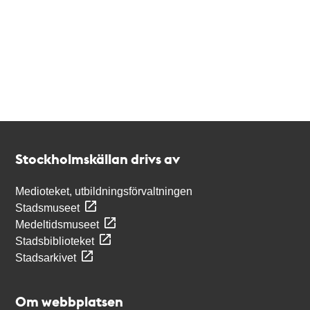
Kontakt
Stockholmskällan
Stockholmskällan drivs av
Medioteket, utbildningsförvaltningen
Stadsmuseet
Medeltidsmuseet
Stadsbiblioteket
Stadsarkivet
Om webbplatsen