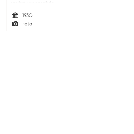
småstugeområde.
1930
Tid
Foto
Typ