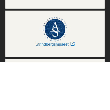
Strindbergsmuseet
Thielska Galleriet