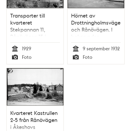
Transporter till
Hörnet av
kvarteret
Drottningholmsvägen
Stekpannan 11,
och Rånövägen. I
Rånövägen 15 i
bakgrunden
Åkeshovs
Åkeshovs
1929
9 september 1932
småstugeområde
småstugeområde
Tid
Tid
Foto
Foto
Typ
Typ
Kvarteret Kastrullen
2-5 från Rånövägen
i Åkeshovs