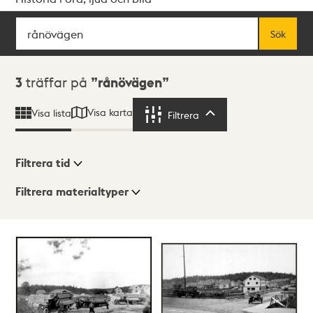
Sök
Fritextsök
Sök
Sökresultat
3
träffar på
rånövägen
Visa karta
Visa lista
Filtrera
Filtrera
Filtrera tid
Filtrera materialtyper
Visningsläge
Totalt
3
träffar
Lista
Karta