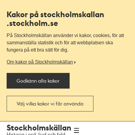
Kakor på stockholmskallan
.stockholm.se
På Stockholmskällan använder vi kakor, cookies, för att
sammanställa statistik och för att webbplatsen ska
fungera på ett bra sätt för dig.
Om kakor på Stockholmskällan
Godkänn alla kakor
Välj vilka kakor vi får använda
Till
Till
Stockholmskällan
navigationen
huvudinnehållet
Historia i ord, ljud och bild