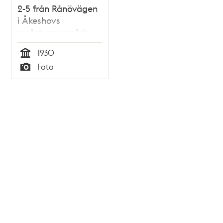
2-5 från Rånövägen
i Åkeshovs
småstugeområde.
1930
Tid
Foto
Typ