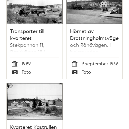
Transporter till
Hörnet av
kvarteret
Drottningholmsvägen
Stekpannan 11,
och Rånövägen. I
Rånövägen 15 i
bakgrunden
Åkeshovs
Åkeshovs
1929
9 september 1932
småstugeområde
småstugeområde
Tid
Tid
Foto
Foto
Typ
Typ
Kvarteret Kastrullen