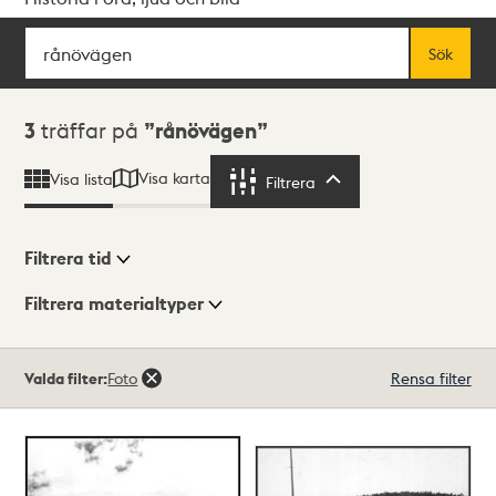
Sök
Fritextsök
Sök
Sökresultat
3
träffar på
rånövägen
Visa karta
Visa lista
Filtrera
Filtrera
Filtrera tid
Filtrera materialtyper
Visningsläge
Totalt
Valda filter:
Foto
Rensa filter
3
träffar
Lista
Karta