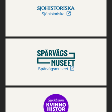
Sjöhistoriska
Spårvägsmuseet