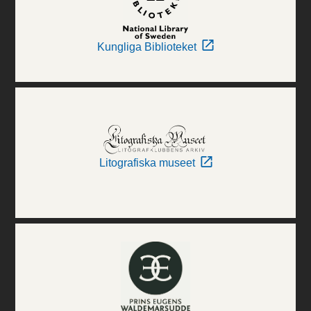
Kungliga Biblioteket
Litografiska museet