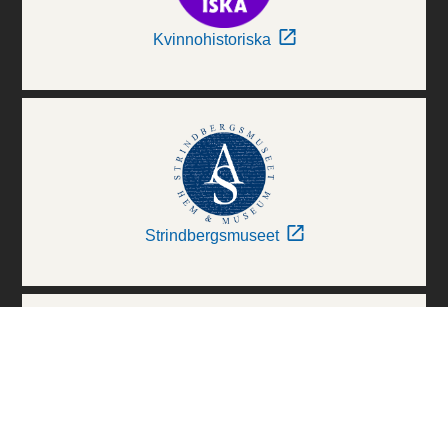
Kvinnohistoriska
Strindbergsmuseet
Thielska Galleriet