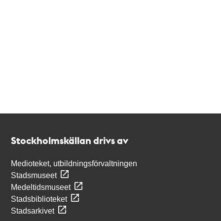
Kontakt
Stockholmskällan
Stockholmskällan drivs av
Medioteket, utbildningsförvaltningen
Stadsmuseet
Medeltidsmuseet
Stadsbiblioteket
Stadsarkivet