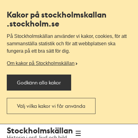
Kakor på stockholmskallan
.stockholm.se
På Stockholmskällan använder vi kakor, cookies, för att
sammanställa statistik och för att webbplatsen ska
fungera på ett bra sätt för dig.
Om kakor på Stockholmskällan
Godkänn alla kakor
Välj vilka kakor vi får använda
Till
Till
Stockholmskällan
navigationen
huvudinnehållet
Historia i ord, ljud och bild