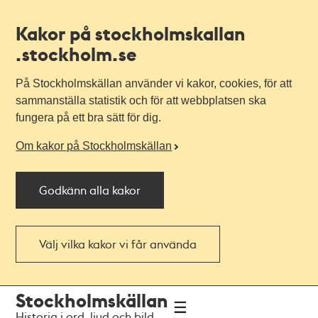
Kakor på stockholmskallan
.stockholm.se
På Stockholmskällan använder vi kakor, cookies, för att
sammanställa statistik och för att webbplatsen ska
fungera på ett bra sätt för dig.
Om kakor på Stockholmskällan
Godkänn alla kakor
Välj vilka kakor vi får använda
Till
Till
Stockholmskällan
navigationen
huvudinnehållet
Historia i ord, ljud och bild