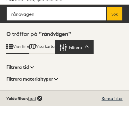
Sök
Fritextsök
Sök
Sökresultat
0
träffar på
rånövägen
Visa karta
Visa lista
Filtrera
Filtrera
Filtrera tid
Filtrera materialtyper
Visningsläge
Totalt
Valda filter:
Ljud
Rensa filter
0
träffar
Lista
Karta