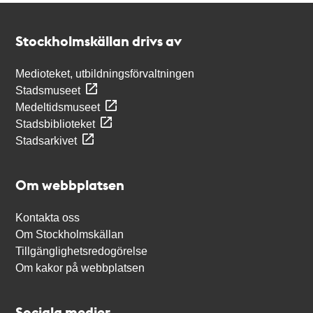
Kontakt
Stockholmskällan
Stockholmskällan drivs av
Medioteket, utbildningsförvaltningen
Stadsmuseet
Medeltidsmuseet
Stadsbiblioteket
Stadsarkivet
Om webbplatsen
Kontakta oss
Om Stockholmskällan
Tillgänglighetsredogörelse
Om kakor på webbplatsen
Sociala medier