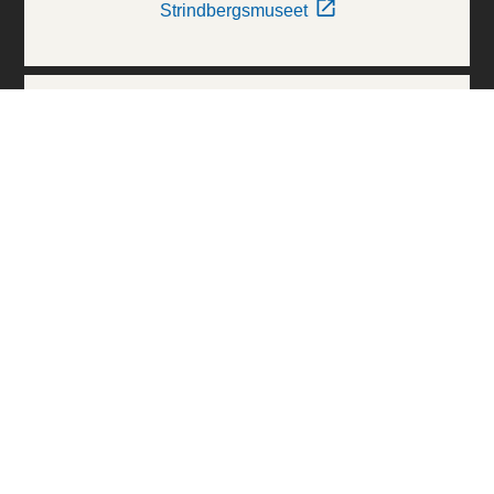
Strindbergsmuseet
Thielska Galleriet
Världskulturmuseerna