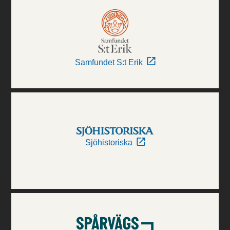
Samfundet S:t Erik
Sjöhistoriska