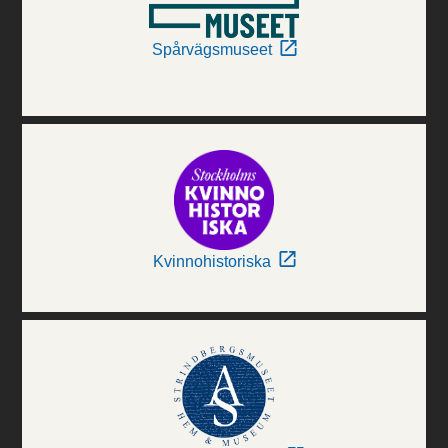
Spårvägsmuseet
Kvinnohistoriska