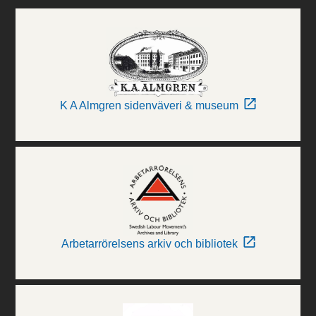
K A Almgren sidenväveri & museum
Arbetarrörelsens arkiv och bibliotek