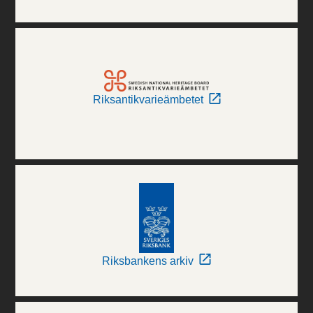
Riksantikvarieämbetet
Riksbankens arkiv