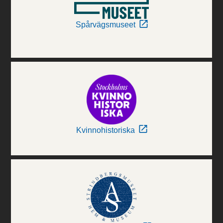
Spårvägsmuseet
Kvinnohistoriska