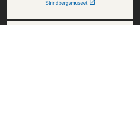
Strindbergsmuseet
Thielska Galleriet
Världskulturmuseerna