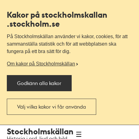
Kakor på stockholmskallan
.stockholm.se
På Stockholmskällan använder vi kakor, cookies, för att
sammanställa statistik och för att webbplatsen ska
fungera på ett bra sätt för dig.
Om kakor på Stockholmskällan
Godkänn alla kakor
Välj vilka kakor vi får använda
Till
Till
Stockholmskällan
navigationen
huvudinnehållet
Historia i ord, ljud och bild