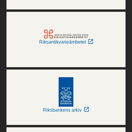
Riksantikvarieämbetet
Riksbankens arkiv