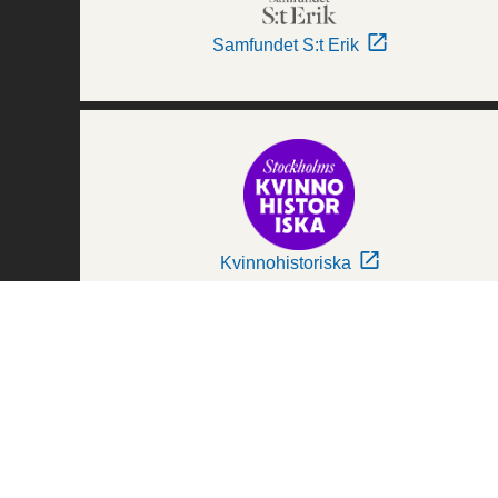
Samfundet S:t Erik
Kvinnohistoriska
Världskulturmuseerna