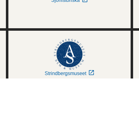
Sjöhistoriska
Strindbergsmuseet