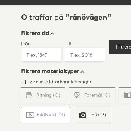
0
rånövägen
träffar på
Sökresultat
Filtrera tid
Från
Till
Visningsläge
Filtrer
Filtrera materialtyper
Lista
Karta
Visa inte lärarhandledningar
Ritning
(
0
)
Föremål
(
0
)
Bildkonst
(
0
)
Foto
(
3
)