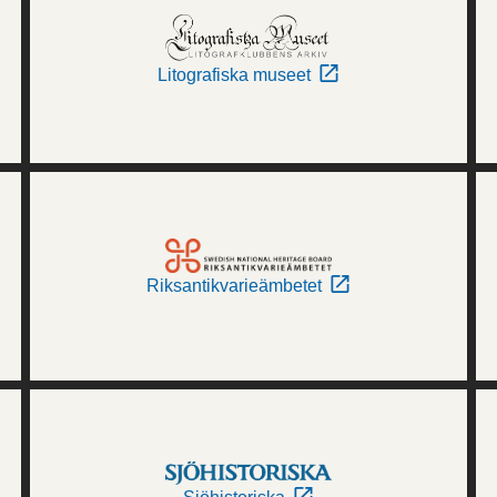
Litografiska museet
Riksantikvarieämbetet