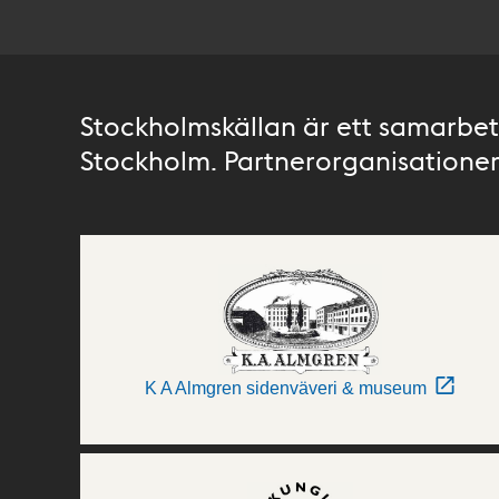
Stockholmskällan är ett samarbete
Stockholm. Partnerorganisationer 
K A Almgren sidenväveri & museum