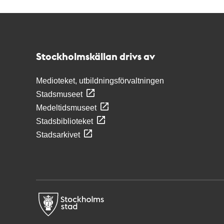
Kontakt
Stockholmskällan
Stockholmskällan drivs av
Medioteket, utbildningsförvaltningen
Stadsmuseet
Medeltidsmuseet
Stadsbiblioteket
Stadsarkivet