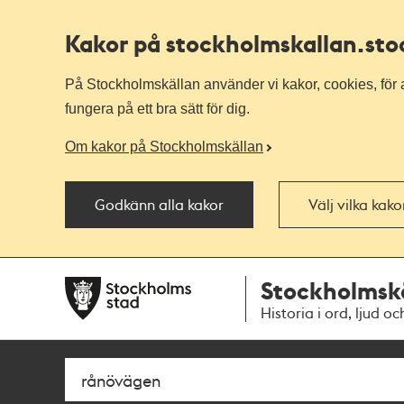
Kakor på stockholmskallan
.st
På Stockholmskällan använder vi kakor, cookies, för a
fungera på ett bra sätt för dig.
Om kakor på Stockholmskällan
Godkänn alla kakor
Välj vilka kak
Till
Till
Stockholmsk
navigationen
huvudinnehållet
Historia i ord, ljud oc
Sök
Fritextsök