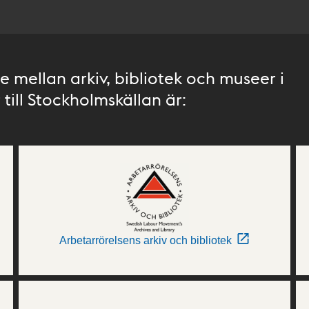
 mellan arkiv, bibliotek och museer i
till Stockholmskällan är:
Arbetarrörelsens arkiv och bibliotek