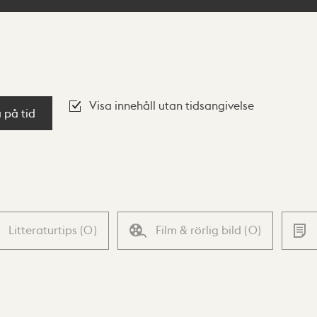
Visa innehåll utan tidsangivelse
a på tid
Litteraturtips
(
0
)
Film & rörlig bild
(
0
)