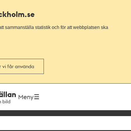
ockholm.se
tt sammanställa statistik och för att webbplatsen ska
or vi får använda
ällan
Meny
h bild