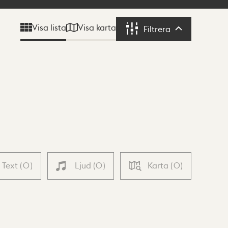
Visa karta
Visa lista
Filtrera
Filtrera
Text
(
0
)
Ljud
(
0
)
Karta
(
0
)