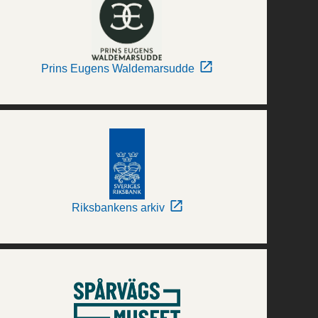
Prins Eugens Waldemarsudde
Riksbankens arkiv