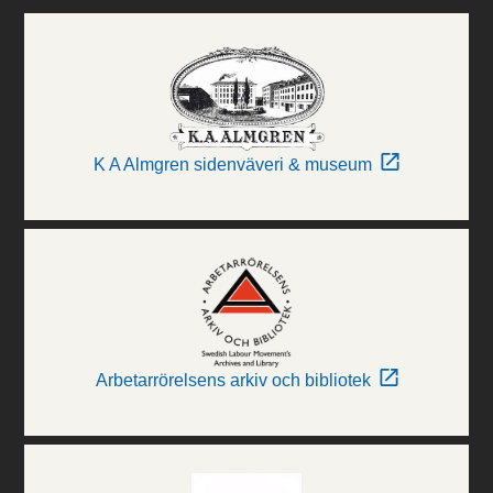
K A Almgren sidenväveri & museum
Arbetarrörelsens arkiv och bibliotek