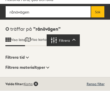
Sök
Fritextsök
Sök
Sökresultat
0
träffar på
rånövägen
Visa karta
Visa lista
Filtrera
Filtrera
Filtrera tid
Filtrera materialtyper
Visningsläge
Totalt
Valda filter:
Karta
Rensa filter
0
träffar
Lista
Karta