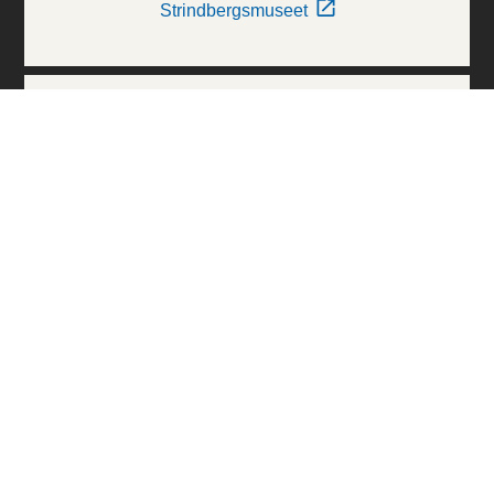
Strindbergsmuseet
Thielska Galleriet
Världskulturmuseerna