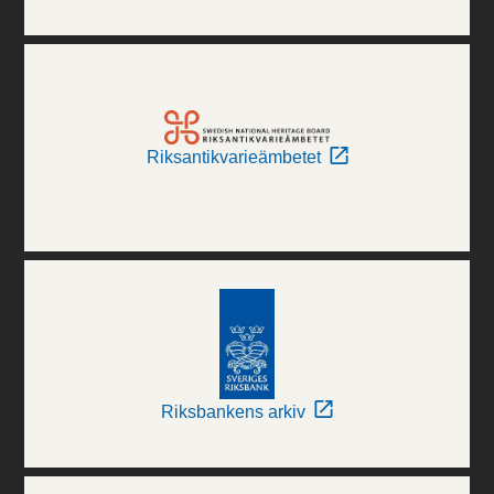
Riksantikvarieämbetet
Riksbankens arkiv