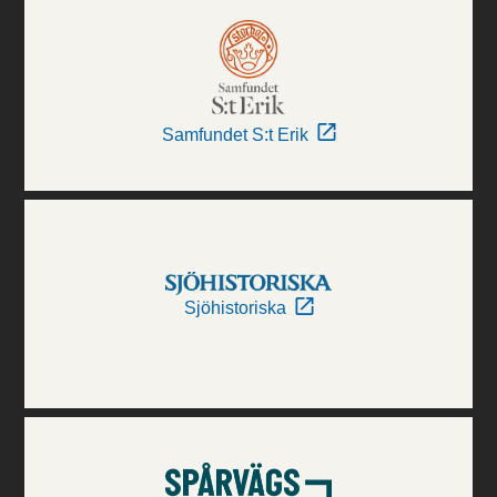
Samfundet S:t Erik
Sjöhistoriska