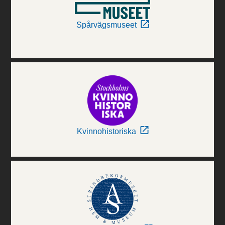
Spårvägsmuseet
Kvinnohistoriska