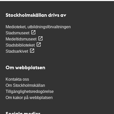
Kontakt
Stockholmskällan
Stockholmskällan drivs av
Medioteket, utbildningsförvaltningen
Stadsmuseet
Medeltidsmuseet
Stadsbiblioteket
Stadsarkivet
Om webbplatsen
Kontakta oss
Om Stockholmskällan
Tillgänglighetsredogörelse
Om kakor på webbplatsen
Sociala medier