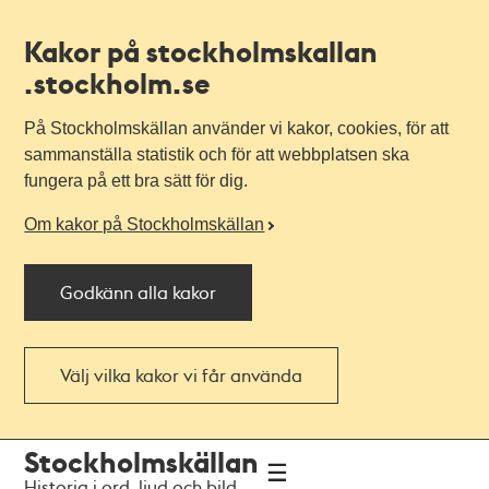
Kakor på stockholmskallan
.stockholm.se
På Stockholmskällan använder vi kakor, cookies, för att
sammanställa statistik och för att webbplatsen ska
fungera på ett bra sätt för dig.
Om kakor på Stockholmskällan
Godkänn alla kakor
Välj vilka kakor vi får använda
Till
Till
Stockholmskällan
navigationen
huvudinnehållet
Historia i ord, ljud och bild