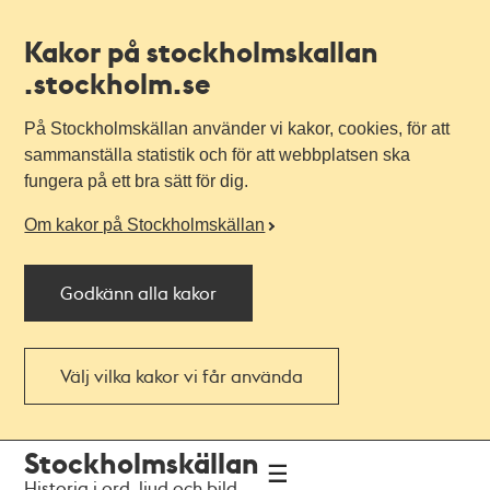
Kakor på stockholmskallan
.stockholm.se
På Stockholmskällan använder vi kakor, cookies, för att
sammanställa statistik och för att webbplatsen ska
fungera på ett bra sätt för dig.
Om kakor på Stockholmskällan
Godkänn alla kakor
Välj vilka kakor vi får använda
Till
Till
Stockholmskällan
navigationen
huvudinnehållet
Historia i ord, ljud och bild