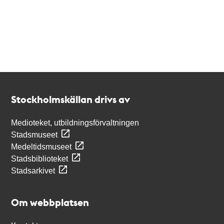
Kontakt
Stockholmskällan
Stockholmskällan drivs av
Medioteket, utbildningsförvaltningen
Stadsmuseet
Medeltidsmuseet
Stadsbiblioteket
Stadsarkivet
Om webbplatsen