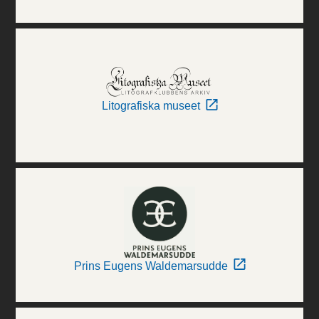
Litografiska museet
Prins Eugens Waldemarsudde