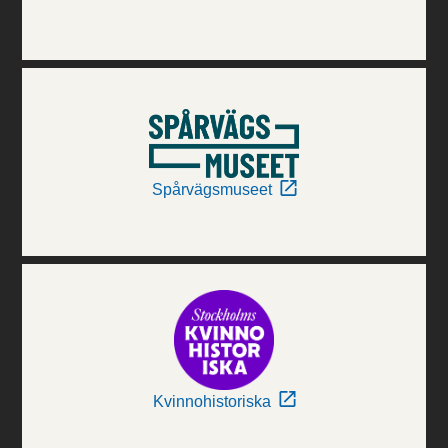
Spårvägsmuseet
Kvinnohistoriska