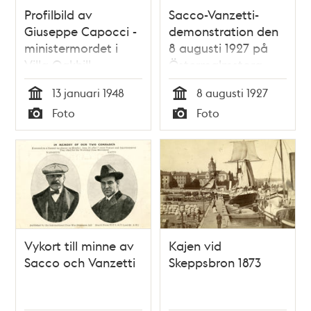
Profilbild av
Sacco-Vanzetti-
Giuseppe Capocci -
demonstration den
ministermordet i
8 augusti 1927 på
Villa Oakhill
Östermalmstorg
13 januari 1948
8 augusti 1927
Tid
Tid
Foto
Foto
Typ
Typ
Vykort till minne av
Kajen vid
Sacco och Vanzetti
Skeppsbron 1873