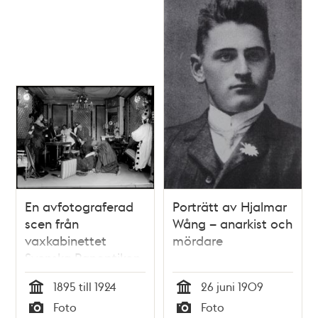
En avfotograferad
Porträtt av Hjalmar
scen från
Wång – anarkist och
vaxkabinettet
mördare
Svenska Panoptikon
vid
1895 till 1924
26 juni 1909
Kungsträdgårdsgatan
Tid
Tid
Foto
Foto
18: "På maskeraden,