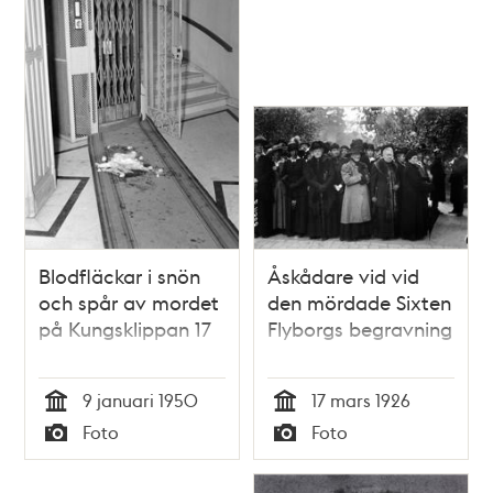
Blodfläckar i snön
Åskådare vid vid
och spår av mordet
den mördade Sixten
på Kungsklippan 17
Flyborgs begravning
9 januari 1950
17 mars 1926
Tid
Tid
Foto
Foto
Typ
Typ