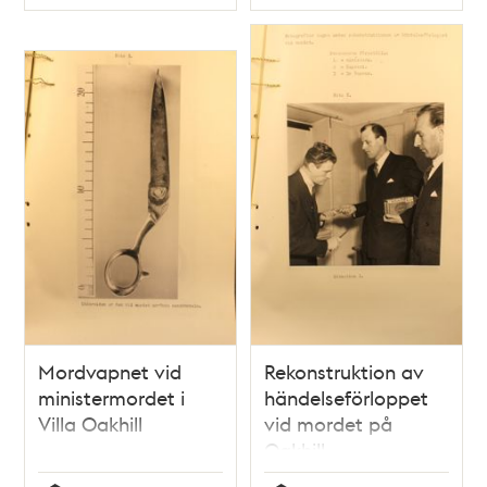
Typ
Typ
en mördare
överraskas av ett
par gendarmer"
Mordvapnet vid
Rekonstruktion av
ministermordet i
händelseförloppet
Villa Oakhill
vid mordet på
Oakhill