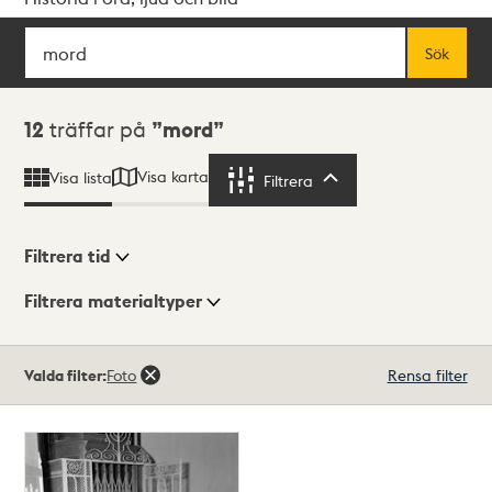
Sök
Fritextsök
Sök
Sökresultat
12
träffar på
mord
Visa karta
Visa lista
Filtrera
Filtrera
Filtrera tid
Filtrera materialtyper
Visningsläge
Totalt
Valda filter:
Foto
Rensa filter
12
träffar
Lista
Karta