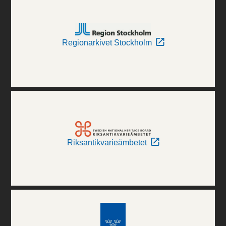
Regionarkivet Stockholm
Riksantikvarieämbetet