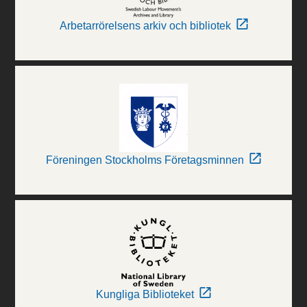
Arbetarrörelsens arkiv och bibliotek
Föreningen Stockholms Företagsminnen
Kungliga Biblioteket