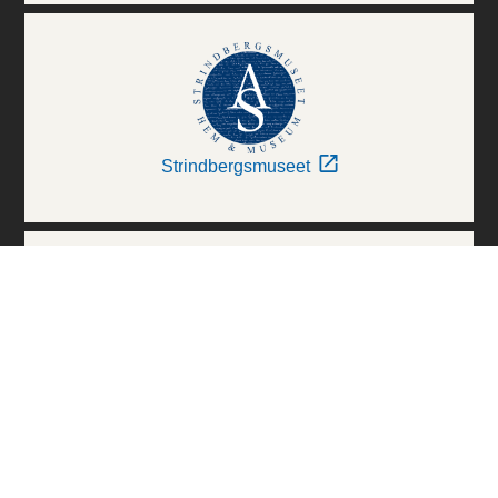
Strindbergsmuseet
Thielska Galleriet