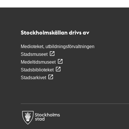
Kontakt
Stockholmskällan
Stockholmskällan drivs av
Medioteket, utbildningsförvaltningen
Stadsmuseet
Medeltidsmuseet
Stadsbiblioteket
Stadsarkivet