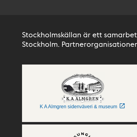
Stockholmskällan är ett samarbete
Stockholm. Partnerorganisationer 
K A Almgren sidenväveri & museum