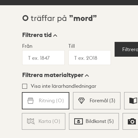
0
mord
träffar på
Sökresultat
Filtrera tid
Från
Till
Visningsläge
Filtrer
Filtrera materialtyper
Lista
Karta
Visa inte lärarhandledningar
Ritning
(
0
)
Föremål
(
3
)
Karta
(
0
)
Bildkonst
(
5
)