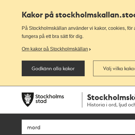
Kakor på stockholmskallan
.st
På Stockholmskällan använder vi kakor, cookies, för a
fungera på ett bra sätt för dig.
Om kakor på Stockholmskällan
Godkänn alla kakor
Välj vilka kak
Till
Till
Stockholmsk
navigationen
huvudinnehållet
Historia i ord, ljud oc
Sök
Fritextsök