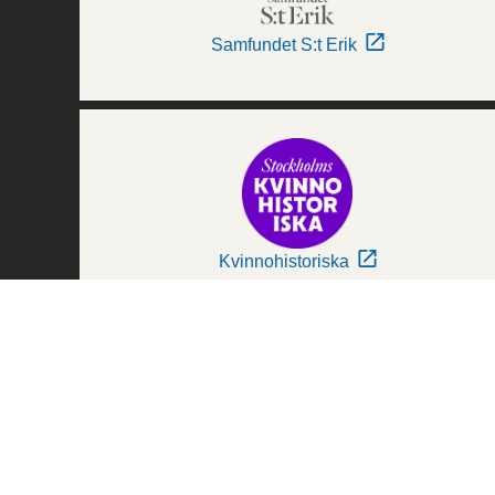
Samfundet S:t Erik
Kvinnohistoriska
Världskulturmuseerna