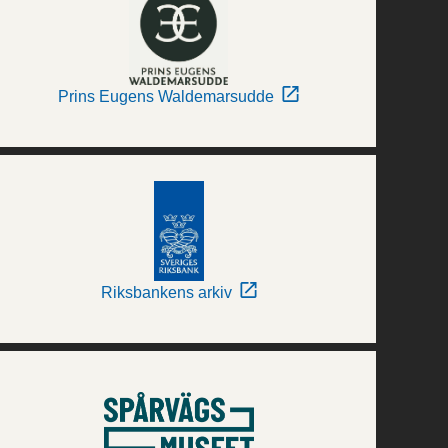
Prins Eugens Waldemarsudde
Riksbankens arkiv