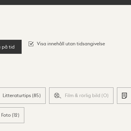
Visa innehåll utan tidsangivelse
a på tid
Litteraturtips
(
85
)
Film & rörlig bild
(
0
)
Foto
(
12
)