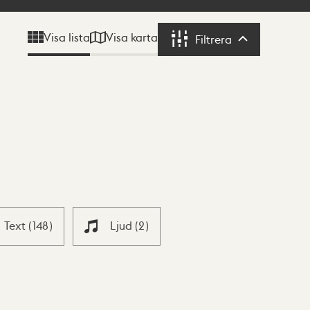
Visa karta
Visa lista
Filtrera
Filtrera
Text
(
148
)
Ljud
(
2
)