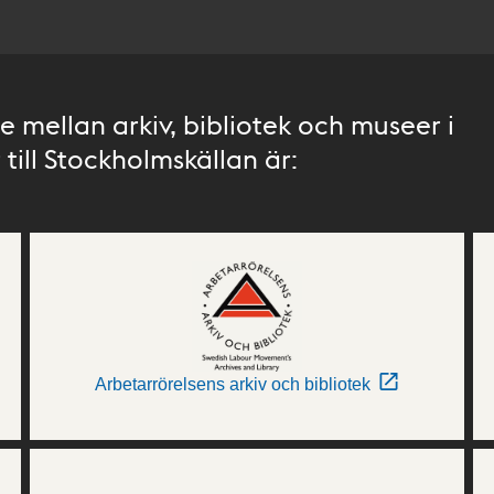
 mellan arkiv, bibliotek och museer i
till Stockholmskällan är:
Arbetarrörelsens arkiv och bibliotek