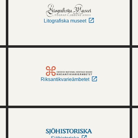
Litografiska museet
Riksantikvarieämbetet