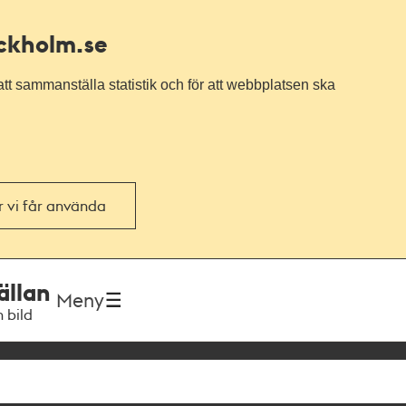
ockholm.se
tt sammanställa statistik och för att webbplatsen ska
or vi får använda
ällan
Meny
h bild