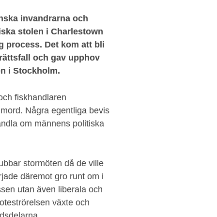
enska invandrarna och
riska stolen i Charlestown
ng process. Det kom att bli
ättsfall och gav upphov
en i Stockholm.
och fiskhandlaren
 mord. Några egentliga bevis
andla om männens politiska
ubbar stormöten då de ville
jade däremot gro runt om i
ssen utan även liberala och
roteströrelsen växte och
ldsdelarna.