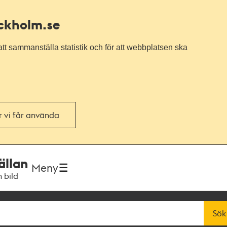
ockholm.se
tt sammanställa statistik och för att webbplatsen ska
or vi får använda
ällan
Meny
h bild
Sök