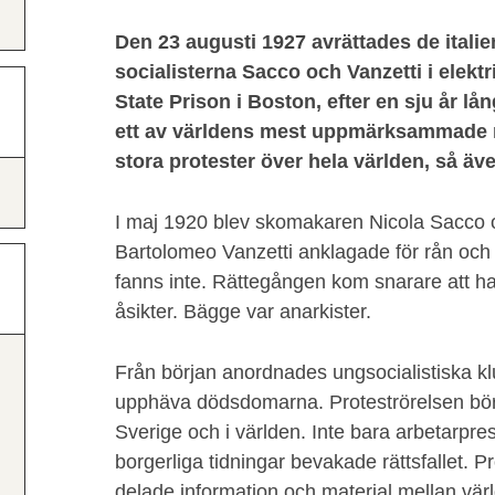
Den 23 augusti 1927 avrättades de itali
socialisterna Sacco och Vanzetti i elekt
State Prison i Boston, efter en sju år lå
ett av världens mest uppmärksammade r
stora protester över hela världen, så äv
I maj 1920 blev skomakaren Nicola Sacco 
Bartolomeo Vanzetti anklagade för rån och
fanns inte. Rättegången kom snarare att h
åsikter. Bägge var anarkister.
Från början anordnades ungsocialistiska kl
upphäva dödsdomarna. Proteströrelsen bör
Sverige och i världen. Inte bara arbetarpre
borgerliga tidningar bevakade rättsfallet. P
delade information och material mellan vär