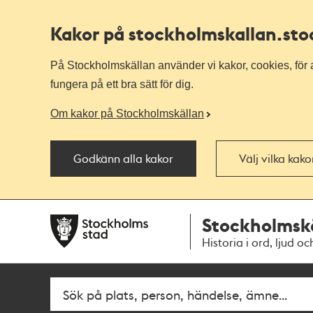
Kakor på stockholmskallan
.st
På Stockholmskällan använder vi kakor, cookies, för a
fungera på ett bra sätt för dig.
Om kakor på Stockholmskällan
Godkänn alla kakor
Välj vilka kak
Till
Till
Stockholmsk
navigationen
huvudinnehållet
Historia i ord, ljud oc
Fritextsök