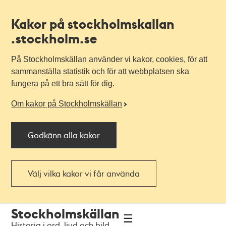
Kakor på stockholmskallan
.stockholm.se
På Stockholmskällan använder vi kakor, cookies, för att
sammanställa statistik och för att webbplatsen ska
fungera på ett bra sätt för dig.
Om kakor på Stockholmskällan
Godkänn alla kakor
Välj vilka kakor vi får använda
Till
Till
Stockholmskällan
navigationen
huvudinnehållet
Historia i ord, ljud och bild