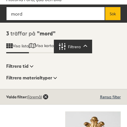
Sök
Fritextsök
Sök
Sökresultat
3
träffar på
mord
Visa karta
Visa lista
Filtrera
Filtrera
Filtrera tid
Filtrera materialtyper
Visningsläge
Totalt
Valda filter:
Föremål
Rensa filter
3
träffar
Lista
Karta