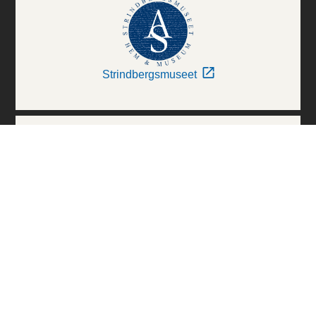
Strindbergsmuseet
Thielska Galleriet