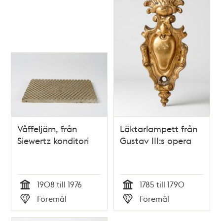
Våffeljärn, från
Läktarlampett från
Siewertz konditori
Gustav III:s opera
1908 till 1976
1785 till 1790
Tid
Tid
Föremål
Föremål
Typ
Typ