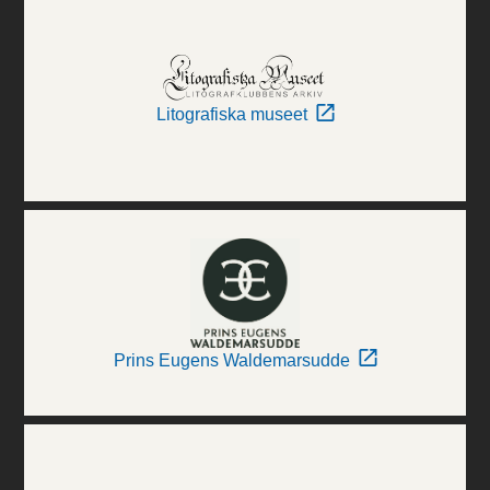
Litografiska museet
Prins Eugens Waldemarsudde