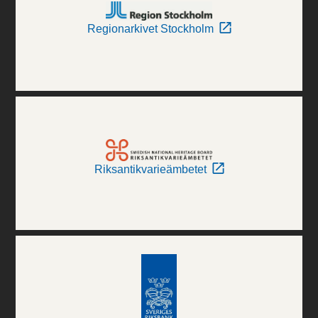
Regionarkivet Stockholm
Riksantikvarieämbetet