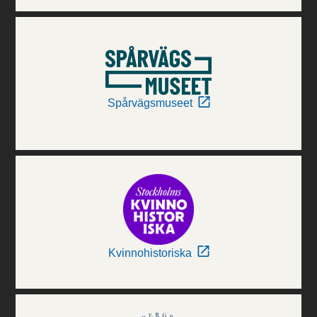
Spårvägsmuseet
Kvinnohistoriska