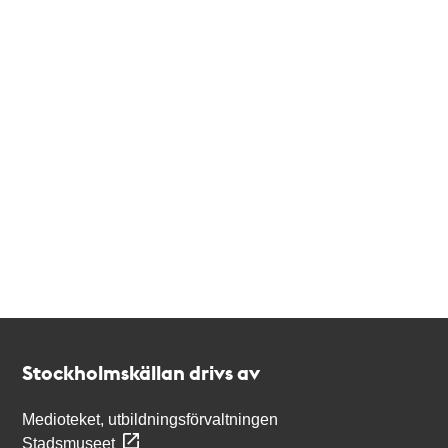
Kontakt
Stockholmskällan
Stockholmskällan drivs av
Medioteket, utbildningsförvaltningen
Stadsmuseet