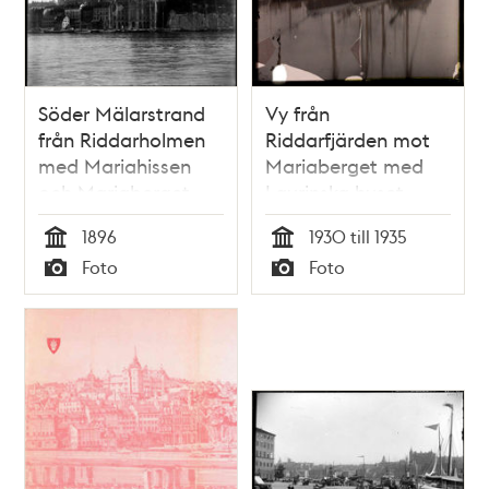
Söder Mälarstrand
Vy från
från Riddarholmen
Riddarfjärden mot
med Mariahissen
Mariaberget med
och Mariaberget
Laurinska huset
1896
1930 till 1935
Tid
Tid
Foto
Foto
Typ
Typ