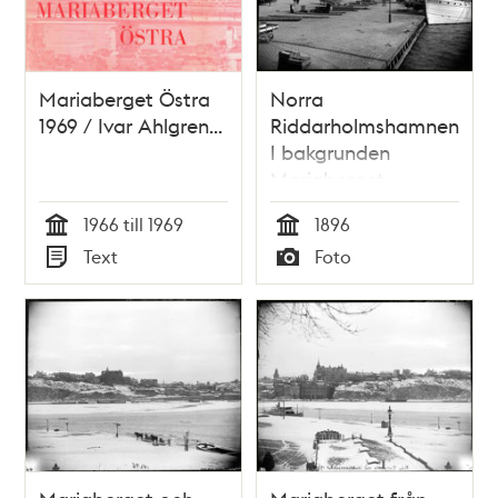
Mariaberget Östra
Norra
1969 / Ivar Ahlgren...
Riddarholmshamnen.
I bakgrunden
Mariaberget
1966 till 1969
1896
Tid
Tid
Text
Foto
Typ
Typ