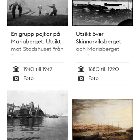
En grupp pojkar på
Utsikt över
Mariaberget. Utsikt
Skinnarviksberget
mot Stadshuset från
och Mariaberget
Bastugatan
från Kungsholmen
1940 till 1949
1880 till 1920
Tid
Tid
Foto
Foto
Typ
Typ