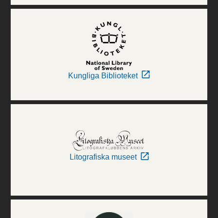
Kungliga Biblioteket
Litografiska museet