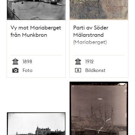
Vy mot Mariaberget
Parti av Söder
från Munkbron
Mälarstrand
(Mariaberget)
1898
1912
Tid
Tid
Foto
Bildkonst
Typ
Typ