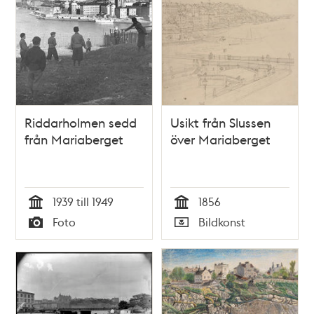
Riddarholmen sedd
Usikt från Slussen
från Mariaberget
över Mariaberget
1939 till 1949
1856
Tid
Tid
Foto
Bildkonst
Typ
Typ