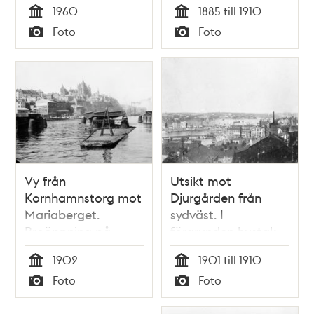
1960
1885 till 1910
Knutssonsgatan.
Tid
Tid
Foto
Foto
Husen närmast
Typ
Typ
ligger vid slutet av
Lilla
Skinnarviksgränd.
Byggnaden på
höjden ligger vid
Bastugatan 42
Vy från
Utsikt mot
Kornhamnstorg mot
Djurgården från
Mariaberget.
sydväst. I
Broöppning på
förgrunden hustak
Riddarfjärden.
på Mariaberget. I
1902
1901 till 1910
fonden Slussen
Tid
Tid
Foto
Foto
Typ
Typ