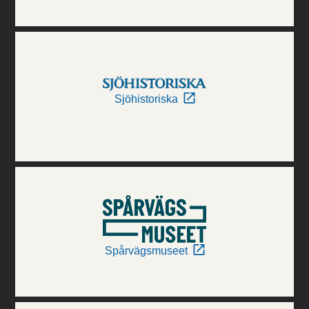
Sjöhistoriska
Spårvägsmuseet