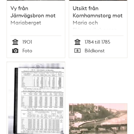
Vy från
Utsikt från
Järnvägsbron mot
Kornhamnstorg mot
Mariaberget
Maria och
Skinnarviksbergen
1901
1784 till 1785
Tid
Tid
Foto
Bildkonst
Typ
Typ