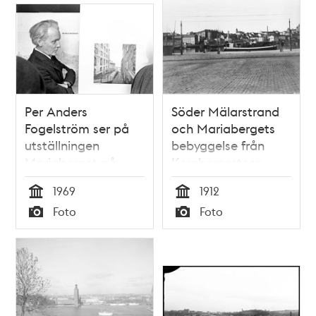
Per Anders
Söder Mälarstrand
Fogelström ser på
och Mariabergets
utställningen
bebyggelse från
Mariaberget på
Kornhamnstorg
Stadsmuseet
1969
1912
Tid
Tid
Foto
Foto
Typ
Typ