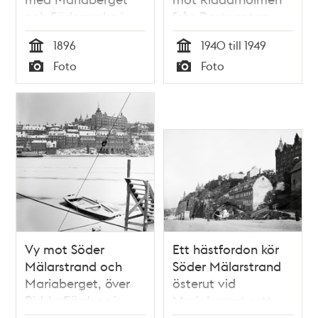
och Södermalm i
från Bastugatan
bakgrunden
1896
1940 till 1949
Tid
Tid
Foto
Foto
Typ
Typ
Vy mot Söder
Ett hästfordon kör
Mälarstrand och
Söder Mälarstrand
Mariaberget, över
österut vid
Riddarfjärdens is
Mariaberget sett
rån Torkel