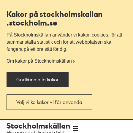
Kakor på stockholmskallan
.stockholm.se
På Stockholmskällan använder vi kakor, cookies, för att
sammanställa statistik och för att webbplatsen ska
fungera på ett bra sätt för dig.
Om kakor på Stockholmskällan
Godkänn alla kakor
Välj vilka kakor vi får använda
Till
Till
Stockholmskällan
navigationen
huvudinnehållet
Historia i ord, ljud och bild