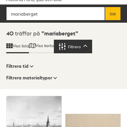
Sök
Fritextsök
Sök
Sökresultat
40
träffar på
mariaberget
Visa karta
Visa lista
Filtrera
Filtrera
Filtrera tid
Filtrera materialtyper
Visningsläge
Totalt
40
träffar
Lista
Karta