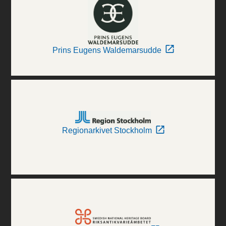
Prins Eugens Waldemarsudde
Regionarkivet Stockholm