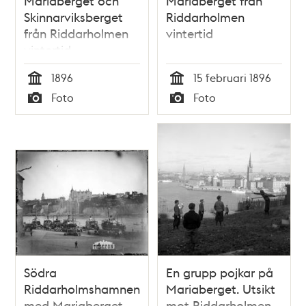
Mariaberget och
Mariaberget från
Skinnarviksberget
Riddarholmen
från Riddarholmen
vintertid
vintertid
1896
15 februari 1896
Tid
Tid
Foto
Foto
Typ
Typ
Södra
En grupp pojkar på
Riddarholmshamnen
Mariaberget. Utsikt
med Mariaberget
mot Riddarholmen