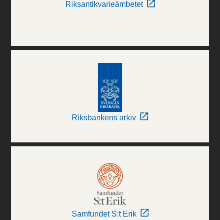
Riksantikvarieämbetet
Riksbankens arkiv
Samfundet S:t Erik