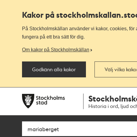
Kakor på stockholmskallan
.st
På Stockholmskällan använder vi kakor, cookies, för a
fungera på ett bra sätt för dig.
Om kakor på Stockholmskällan
Godkänn alla kakor
Välj vilka kak
Till
Till
Stockholmsk
navigationen
huvudinnehållet
Historia i ord, ljud oc
Sök
Fritextsök