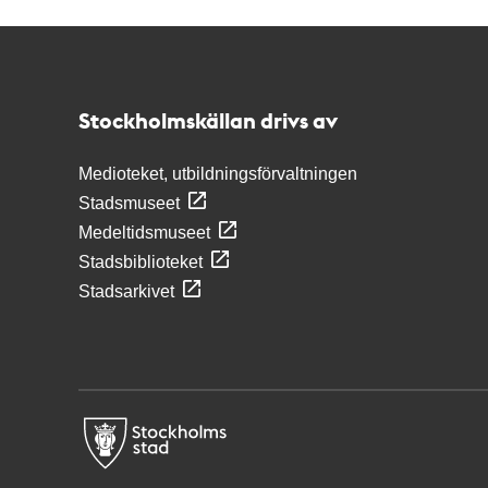
Kontakt
Stockholmskällan
Stockholmskällan drivs av
Medioteket, utbildningsförvaltningen
Stadsmuseet
Medeltidsmuseet
Stadsbiblioteket
Stadsarkivet