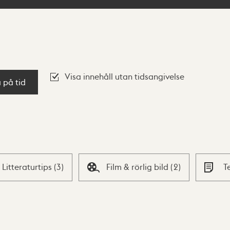
Visa innehåll utan tidsangivelse
a på tid
Litteraturtips
(
3
)
Film & rörlig bild
(
2
)
T