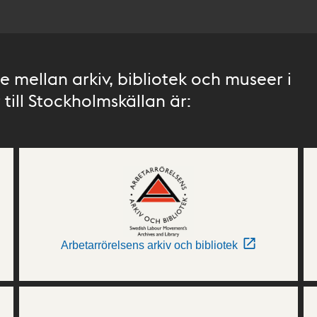
 mellan arkiv, bibliotek och museer i
till Stockholmskällan är:
Arbetarrörelsens arkiv och bibliotek