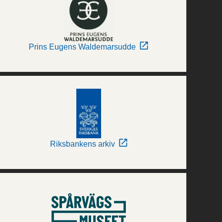
Prins Eugens Waldemarsudde
Riksbankens arkiv