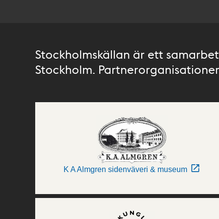
Stockholmskällan är ett samarbete
Stockholm. Partnerorganisationer 
K A Almgren sidenväveri & museum