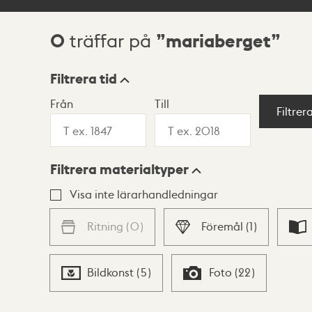
0
mariaberget
träffar på
Sökresultat
Filtrera tid
Från
Till
Visningsläge
Filtrer
Filtrera materialtyper
Lista
Karta
Visa inte lärarhandledningar
Ritning
(
0
)
Föremål
(
1
)
Bildkonst
(
5
)
Foto
(
22
)