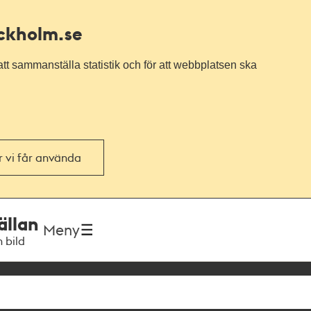
ockholm.se
tt sammanställa statistik och för att webbplatsen ska
or vi får använda
ällan
Meny
h bild