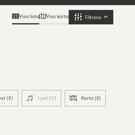
Visa karta
Visa lista
Filtrera
Filtrera
ext
(
2
)
Ljud
(
0
)
Karta
(
2
)