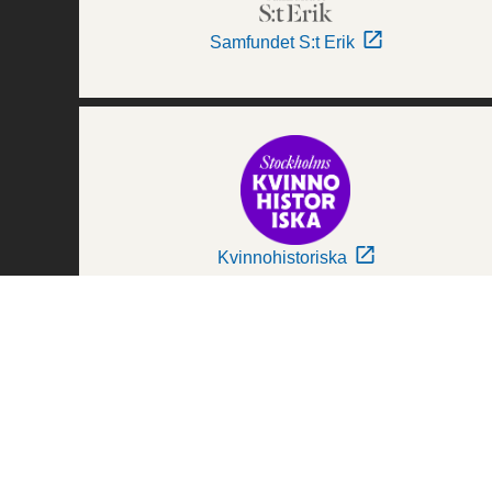
Samfundet S:t Erik
Kvinnohistoriska
Världskulturmuseerna