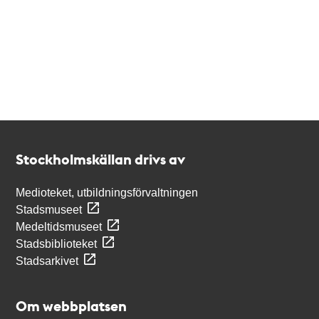
Kontakt
Stockholmskällan
Stockholmskällan drivs av
Medioteket, utbildningsförvaltningen
Stadsmuseet
Medeltidsmuseet
Stadsbiblioteket
Stadsarkivet
Om webbplatsen