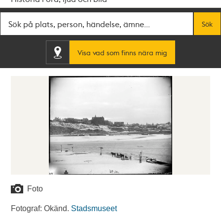
Fritextsök
Sök
Visa vad som finns nära mig
Foto
Fotograf: Okänd.
Stadsmuseet