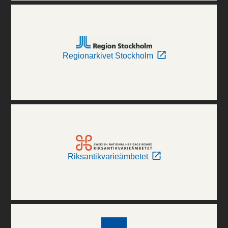
Regionarkivet Stockholm
Riksantikvarieämbetet