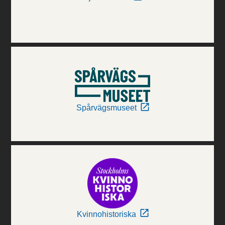
Spårvägsmuseet
Kvinnohistoriska