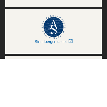
Strindbergsmuseet
Thielska Galleriet