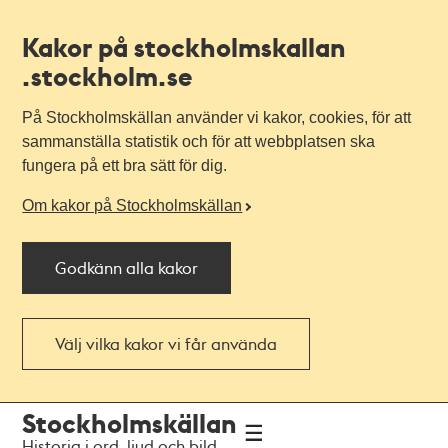
Kakor på stockholmskallan
.stockholm.se
På Stockholmskällan använder vi kakor, cookies, för att
sammanställa statistik och för att webbplatsen ska
fungera på ett bra sätt för dig.
Om kakor på Stockholmskällan
Godkänn alla kakor
Välj vilka kakor vi får använda
Till
Till
Stockholmskällan
navigationen
huvudinnehållet
Historia i ord, ljud och bild