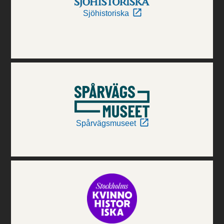
Sjöhistoriska
Spårvägsmuseet