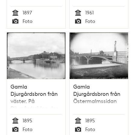
1897
1961
Tid
Tid
Foto
Foto
Typ
Typ
Gamla
Gamla
Djurgårdsbron från
Djurgårdsbron från
väster. På
Östermalmssidan
Djurgårdssidan den
Pontinska villan och
1895
1895
Rundmålnings -
Tid
Tid
Foto
Foto
(Panorama-)byggnaden