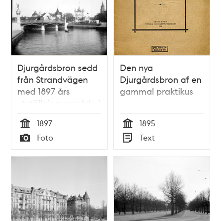
Djurgårdsbron sedd
Den nya
från Strandvägen
Djurgårdsbron af en
med 1897 års
gammal praktikus
utställningsområde i
bakgrunden
1897
1895
Tid
Tid
Foto
Text
Typ
Typ