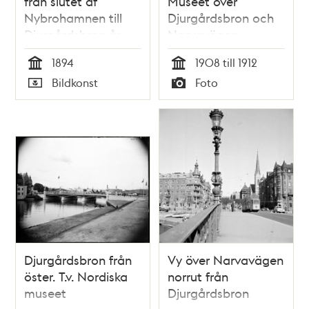
från slutet af
Museet över
Nybrohamnen till
Djurgårdsbron och
Djurgårdsbron år
Narvavägen
1840 tecknadt efter
1894
1908 till 1912
Ungdoms minnet år
Tid
Tid
Bildkonst
Foto
1894 af J.L.F.
Typ
Typ
Djurgårdsbron från
Vy över Narvavägen
öster. T.v. Nordiska
norrut från
museet
Djurgårdsbron