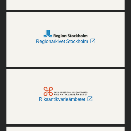
Regionarkivet Stockholm
Riksantikvarieämbetet