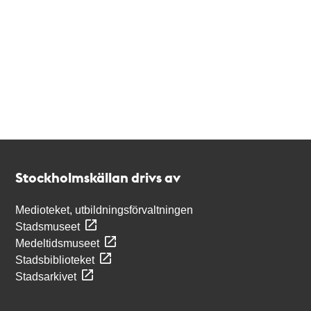
Kontakt
Stockholmskällan
Stockholmskällan drivs av
Medioteket, utbildningsförvaltningen
Stadsmuseet
Medeltidsmuseet
Stadsbiblioteket
Stadsarkivet