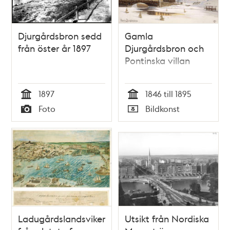
Djurgårdsbron sedd
Gamla
från öster år 1897
Djurgårdsbron och
Pontinska villan
1897
1846 till 1895
Tid
Tid
Foto
Bildkonst
Typ
Typ
Ladugårdslandsviken
Utsikt från Nordiska