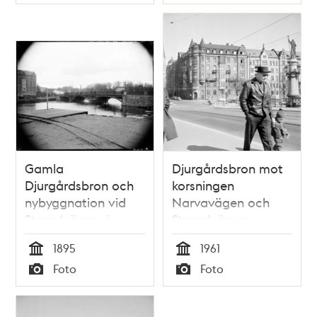
Typ
Typ
Gamla
Djurgårdsbron mot
Djurgårdsbron och
korsningen
nybyggnation vid
Narvavägen och
Strandvägen, i
Strandvägen
bakgrunden skymtar
1895
1961
Fredrikshov,
Tid
Tid
Foto
Foto
Gardeskasernerna
Typ
Typ
och Skogsinstitutet