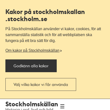
Kakor på stockholmskallan
.stockholm.se
På Stockholmskällan använder vi kakor, cookies, för att
sammanställa statistik och för att webbplatsen ska
fungera på ett bra sätt för dig.
Om kakor på Stockholmskällan
Godkänn alla kakor
Välj vilka kakor vi får använda
Till
Till
Stockholmskällan
navigationen
huvudinnehållet
Historia i ord, ljud och bild