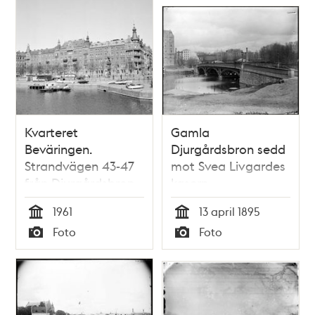
Kvarteret
Gamla
Beväringen.
Djurgårdsbron sedd
Strandvägen 43-47
mot Svea Livgardes
från Djurgårdsbron
kasern
1961
13 april 1895
Tid
Tid
Foto
Foto
Typ
Typ