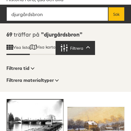
Sök
Fritextsök
Sök
Sökresultat
69
träffar på
djurgårdsbron
Visa karta
Visa lista
Filtrera
Filtrera
Filtrera tid
Filtrera materialtyper
Visningsläge
Totalt
69
träffar
Lista
Karta