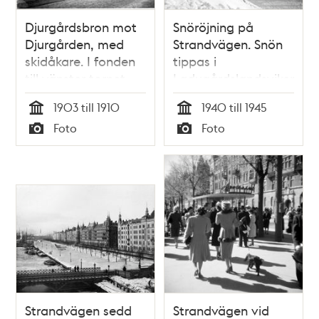
Djurgårdsbron mot
Snöröjning på
Djurgården, med
Strandvägen. Snön
skidåkare. I fonden
tippas i
till vänster tornet
Ladugårdslandsviken
Bredablick.
från kajkanten.
1903 till 1910
1940 till 1945
Djurgårdsbron i
Tid
Tid
Foto
Foto
fonden
Typ
Typ
Strandvägen sedd
Strandvägen vid