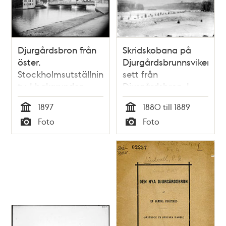
Djurgårdsbron från
Skridskobana på
öster.
Djurgårdsbrunnsviken
Stockholmsutställningen
sett från
tv. I bakgrunden
Djurgårdsbron. I
Nordiska museet
bakgrunden
1897
1880 till 1889
Bredablick på
Tid
Tid
Foto
Foto
Skansen
Typ
Typ