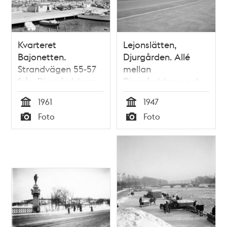
Kvarteret
Lejonslätten,
Bajonetten.
Djurgården. Allé
Strandvägen 55-57
mellan
från Djurgårdsbron
Djurgårdsbron och
Skansen
1961
1947
Tid
Tid
Foto
Foto
Typ
Typ