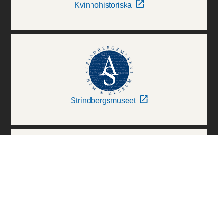
Kvinnohistoriska
Strindbergsmuseet
Thielska Galleriet