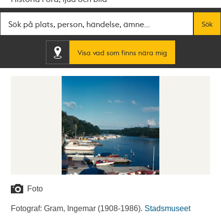
Fritextsök
Sök
Visa vad som finns nära mig
Foto
Fotograf: Gram, Ingemar (1908-1986).
Stadsmuseet