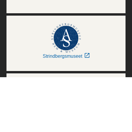
Strindbergsmuseet
Thielska Galleriet