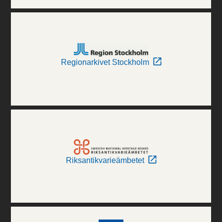
Regionarkivet Stockholm
Riksantikvarieämbetet