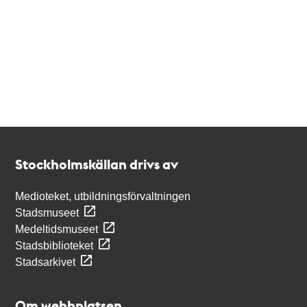
Kontakt
Stockholmskällan
Stockholmskällan drivs av
Medioteket, utbildningsförvaltningen
Stadsmuseet
Medeltidsmuseet
Stadsbiblioteket
Stadsarkivet
Om webbplatsen