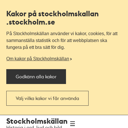
Kakor på stockholmskallan
.stockholm.se
På Stockholmskällan använder vi kakor, cookies, för att
sammanställa statistik och för att webbplatsen ska
fungera på ett bra sätt för dig.
Om kakor på Stockholmskällan
Godkänn alla kakor
Välj vilka kakor vi får använda
Till
Till
Stockholmskällan
navigationen
huvudinnehållet
Historia i ord, ljud och bild