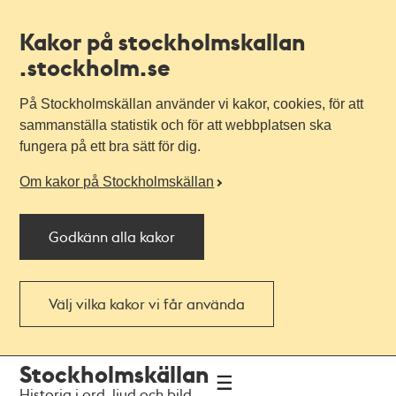
Kakor på stockholmskallan
.stockholm.se
På Stockholmskällan använder vi kakor, cookies, för att
sammanställa statistik och för att webbplatsen ska
fungera på ett bra sätt för dig.
Om kakor på Stockholmskällan
Godkänn alla kakor
Välj vilka kakor vi får använda
Till
Till
Stockholmskällan
navigationen
huvudinnehållet
Historia i ord, ljud och bild