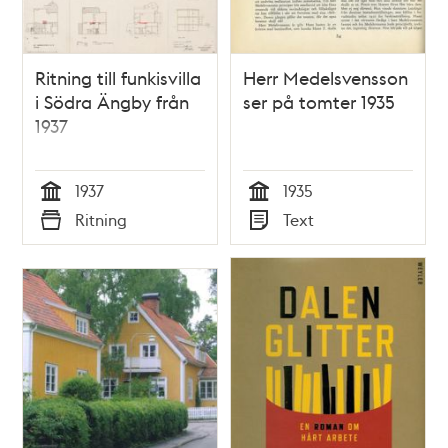
Ritning till funkisvilla
Herr Medelsvensson
i Södra Ängby från
ser på tomter 1935
1937
1937
1935
Tid
Tid
Ritning
Text
Typ
Typ