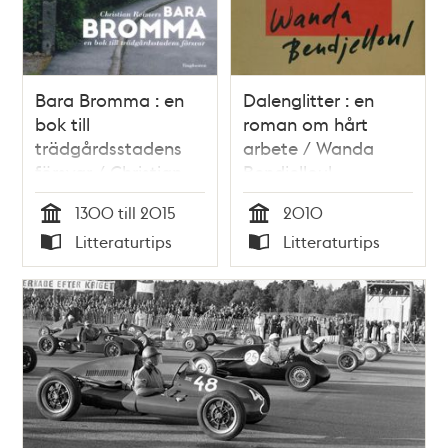
Bara Bromma : en
Dalenglitter : en
bok till
roman om hårt
trädgårdsstadens
arbete / Wanda
försvar / Christian
Bendjelloul
Reimers
1300 till 2015
2010
Tid
Tid
Litteraturtips
Litteraturtips
Typ
Typ