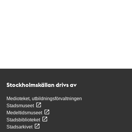
Kontakt
Stockholmskällan
Stockholmskällan drivs av
Medioteket, utbildningsförvaltningen
Stadsmuseet
Medeltidsmuseet
Stadsbiblioteket
Stadsarkivet