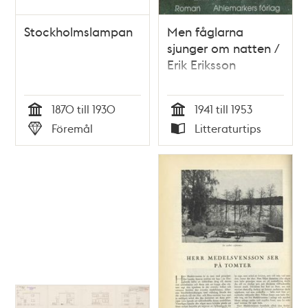
Stockholmslampan
Men fåglarna
sjunger om natten /
Erik Eriksson
1870 till 1930
1941 till 1953
Tid
Tid
Föremål
Litteraturtips
Typ
Typ