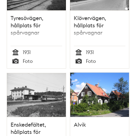
Tyresövägen,
Klövervägen,
hållplats för
hållplats för
spårvagnar
spårvagnar
1931
1931
Tid
Tid
Foto
Foto
Typ
Typ
Enskedefältet,
Alvik
hållplats för