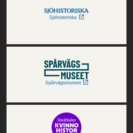
Sjöhistoriska
Spårvägsmuseet