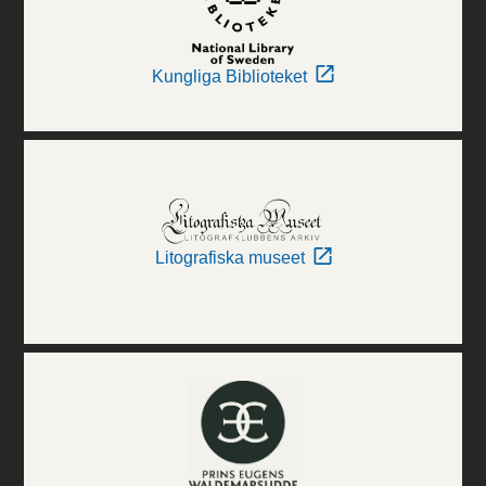
Kungliga Biblioteket
Litografiska museet