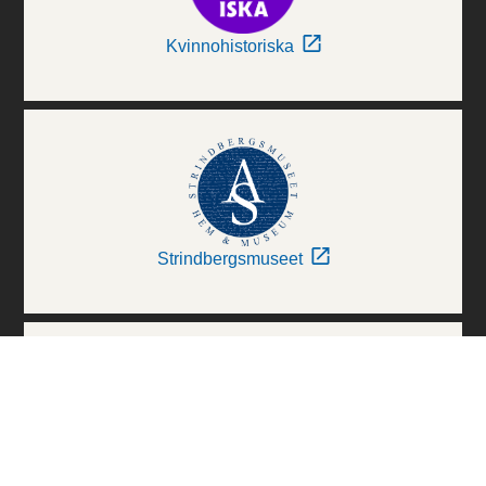
Kvinnohistoriska
Strindbergsmuseet
Thielska Galleriet