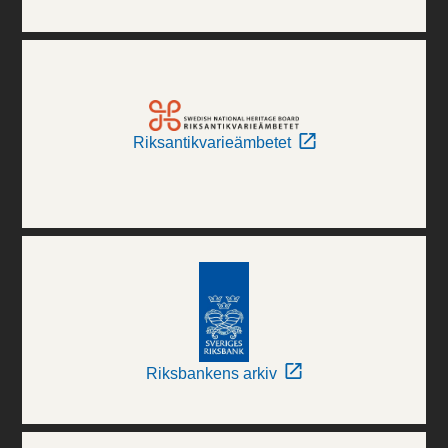
Riksantikvarieämbetet
Riksbankens arkiv