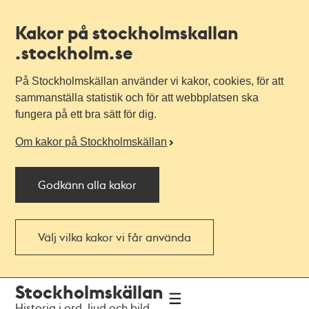
Kakor på stockholmskallan
.stockholm.se
På Stockholmskällan använder vi kakor, cookies, för att
sammanställa statistik och för att webbplatsen ska
fungera på ett bra sätt för dig.
Om kakor på Stockholmskällan
Godkänn alla kakor
Välj vilka kakor vi får använda
Till
Till
Stockholmskällan
navigationen
huvudinnehållet
Historia i ord, ljud och bild