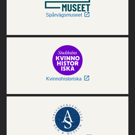
Spårvägsmuseet
Kvinnohistoriska