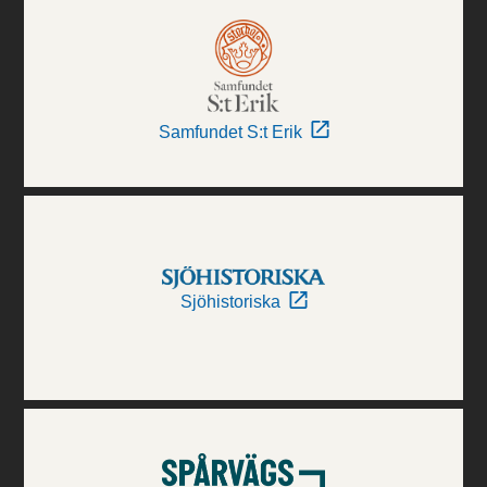
Samfundet S:t Erik
Sjöhistoriska