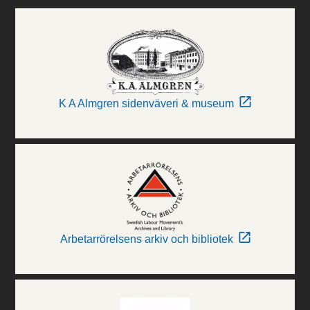
K A Almgren sidenväveri & museum
Arbetarrörelsens arkiv och bibliotek