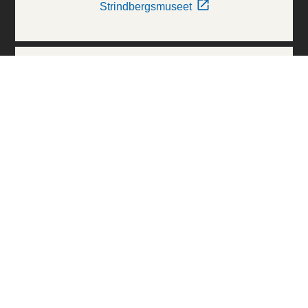
Strindbergsmuseet
Thielska Galleriet
Världskulturmuseerna