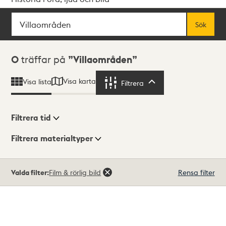
Sök
Fritextsök
Sök
Sökresultat
0
träffar på
Villaområden
Visa karta
Visa lista
Filtrera
Filtrera
Filtrera tid
Filtrera materialtyper
Visningsläge
Totalt
Valda filter:
Film & rörlig bild
Rensa filter
0
träffar
Lista
Karta