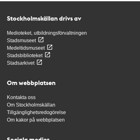
Kontakt
Stockholmskällan
Stockholmskällan drivs av
Medioteket, utbildningsförvaltningen
Stadsmuseet
Medeltidsmuseet
Stadsbiblioteket
Stadsarkivet
Om webbplatsen
Kontakta oss
Om Stockholmskällan
Tillgänglighetsredogörelse
Om kakor på webbplatsen
Sociala medier