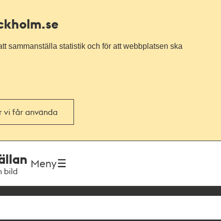
ockholm.se
tt sammanställa statistik och för att webbplatsen ska
or vi får använda
ällan
Meny
h bild