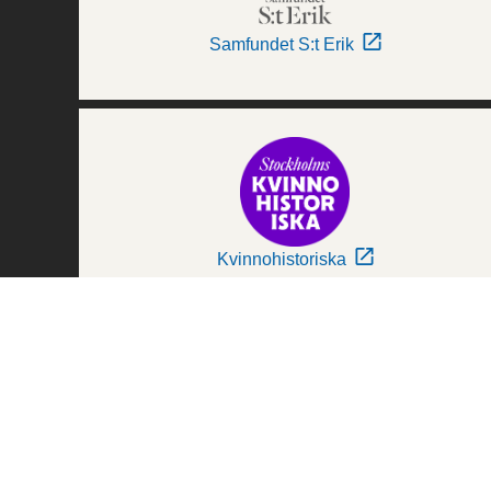
Samfundet S:t Erik
Kvinnohistoriska
Världskulturmuseerna