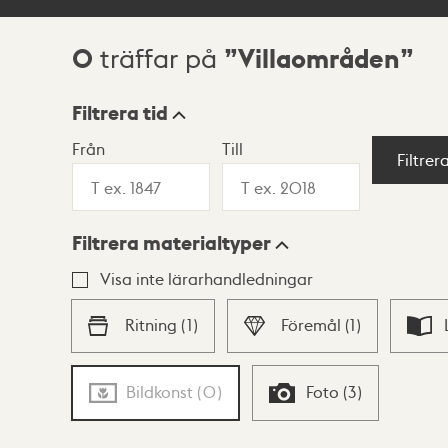
0
Villaområden
träffar på
Sökresultat
Filtrera tid
Från
Till
Visningsläge
Filtrer
Filtrera materialtyper
Lista
Karta
Visa inte lärarhandledningar
Ritning
(
1
)
Föremål
(
1
)
Bildkonst
(
0
)
Foto
(
3
)