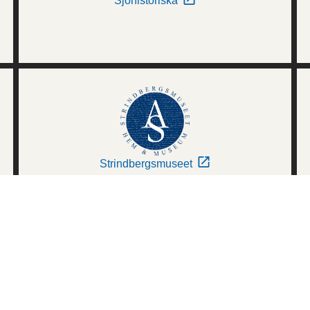
Sjöhistoriska
Strindbergsmuseet