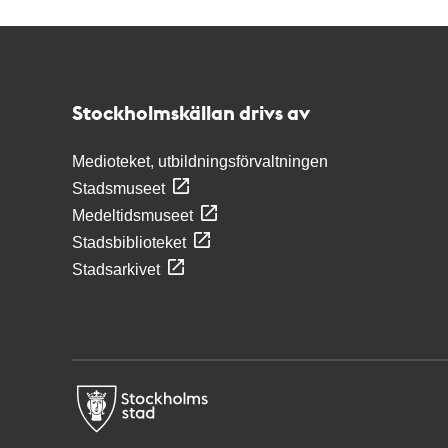
Kontakt
Stockholmskällan
Stockholmskällan drivs av
Medioteket, utbildningsförvaltningen
Stadsmuseet
Medeltidsmuseet
Stadsbiblioteket
Stadsarkivet