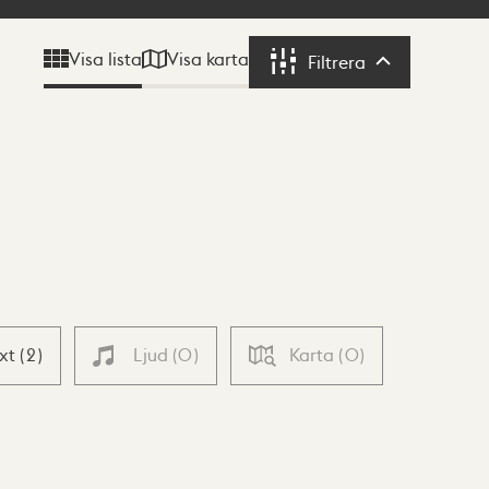
Visa karta
Visa lista
Filtrera
Filtrera
ext
(
2
)
Ljud
(
0
)
Karta
(
0
)