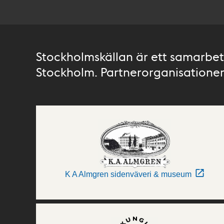
Stockholmskällan är ett samarbete
Stockholm. Partnerorganisationer 
K A Almgren sidenväveri & museum