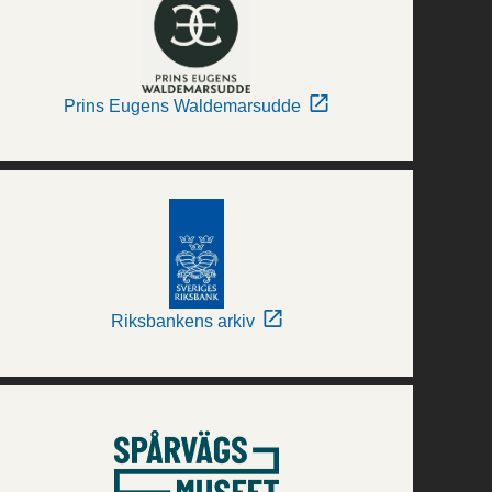
Prins Eugens Waldemarsudde
Riksbankens arkiv