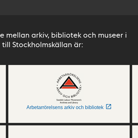
 mellan arkiv, bibliotek och museer i
till Stockholmskällan är:
Arbetarrörelsens arkiv och bibliotek