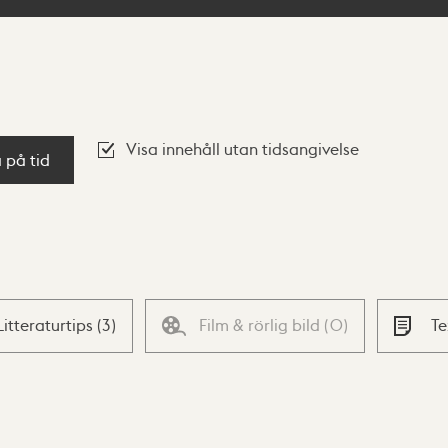
Visa innehåll utan tidsangivelse
a på tid
Litteraturtips
(
3
)
Film & rörlig bild
(
0
)
T