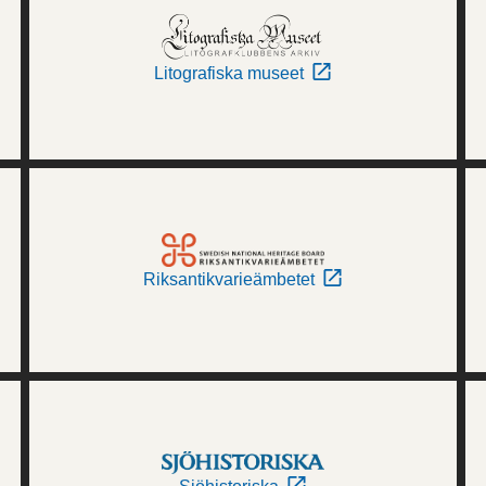
Litografiska museet
Riksantikvarieämbetet