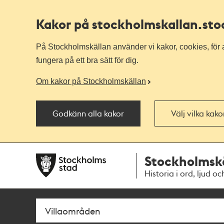
Kakor på stockholmskallan
.st
På Stockholmskällan använder vi kakor, cookies, för a
fungera på ett bra sätt för dig.
Om kakor på Stockholmskällan
Godkänn alla kakor
Välj vilka kak
Till
Till
Stockholmsk
navigationen
huvudinnehållet
Historia i ord, ljud oc
Sök
Fritextsök