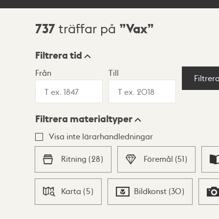
737
Vax
träffar på
Sökresultat
Filtrera tid
Från
Till
Visningsläge
Filtrer
Filtrera materialtyper
Lista
Karta
Visa inte lärarhandledningar
Ritning
(
28
)
Föremål
(
51
)
Karta
(
5
)
Bildkonst
(
30
)