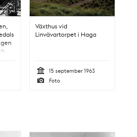
en,
Växthus vid
edals
Linvävartorpet i Haga
ingen
ch
söder
15 september 1963
Tid
Foto
Typ