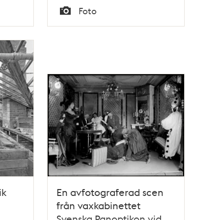
Tid
Foto
Typ
ik
En avfotograferad scen
från vaxkabinettet
Svenska Panoptikon vid