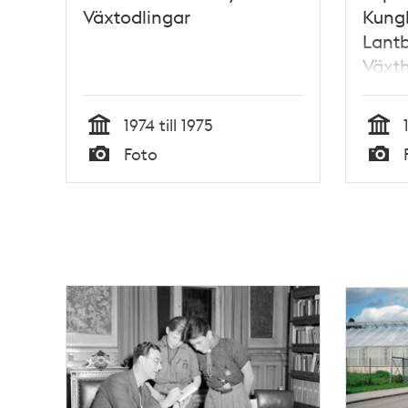
Växtodlingar
Kung
Lant
Växt
1974 till 1975
Tid
Tid
Foto
Typ
Typ