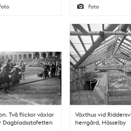
Tid
Foto
Foto
Typ
on. Två flickor växlar
Växthus vid Riddersv
 Dagbladsstafetten
herrgård, Hässelby