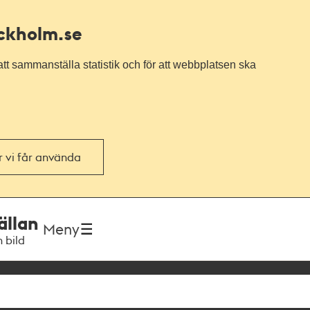
ockholm.se
tt sammanställa statistik och för att webbplatsen ska
or vi får använda
ällan
Meny
h bild