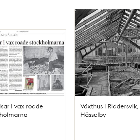
sar i vax roade
Växthus i Riddersvik,
kholmarna
Hässelby