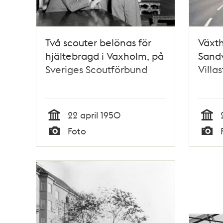
Två scouter belönas för
Växth
hjältebragd i Vaxholm, på
Sandv
Sveriges Scoutförbund
Villa
22 april 1950
Tid
Tid
Foto
Typ
Typ