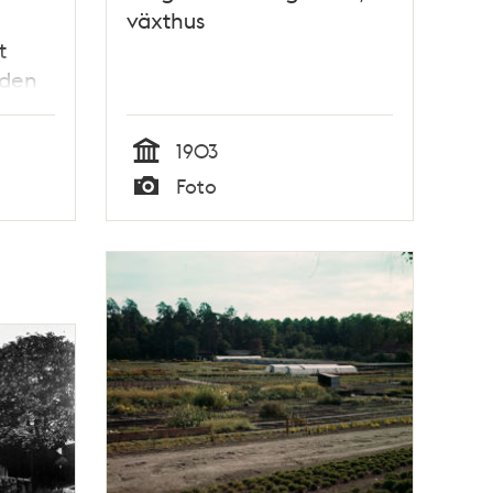
växthus
t
nden
1903
Tid
Foto
Typ