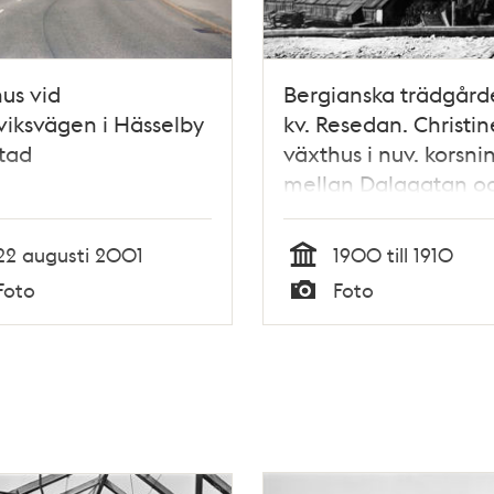
us vid
Bergianska trädgård
iksvägen i Hässelby
kv. Resedan. Christin
stad
växthus i nuv. korsn
mellan Dalagatan o
Odengatan. Vy från 
mot Karlbergsvägen
22 augusti 2001
1900 till 1910
Tid
Foto
Foto
Typ