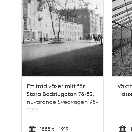
Ett träd växer mitt för
Växth
Stora Badstugatan 78-82,
Häss
nuvarande Sveavägen 98-
100
1885 till 1919