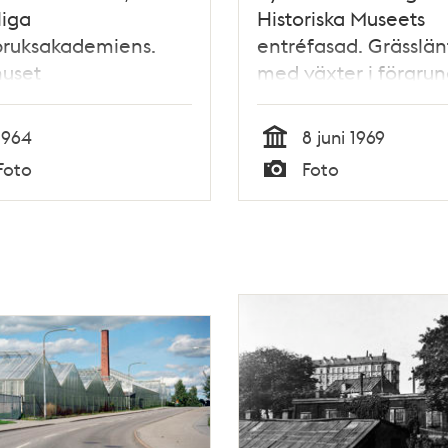
liga
Historiska Museets
bruksakademiens.
entréfasad. Grässlän
huset
med växter i förgru
1964
8 juni 1969
Tid
Foto
Foto
Typ