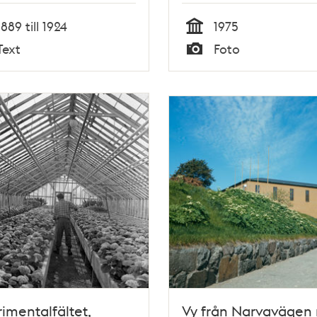
1889 till 1924
1975
Tid
Text
Foto
Typ
imentalfältet,
Vy från Narvavägen