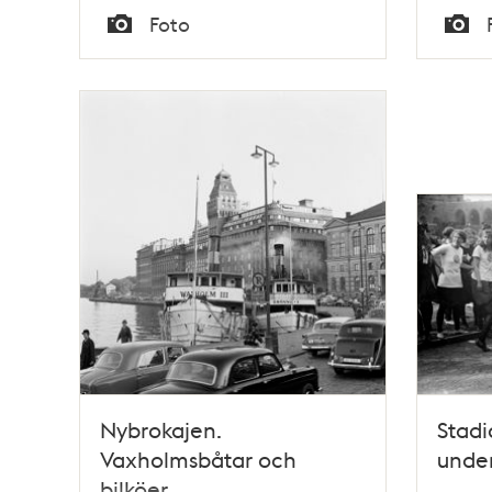
Tid
Tid
Foto
Typ
Typ
Nybrokajen.
Stadi
Vaxholmsbåtar och
under
bilköer