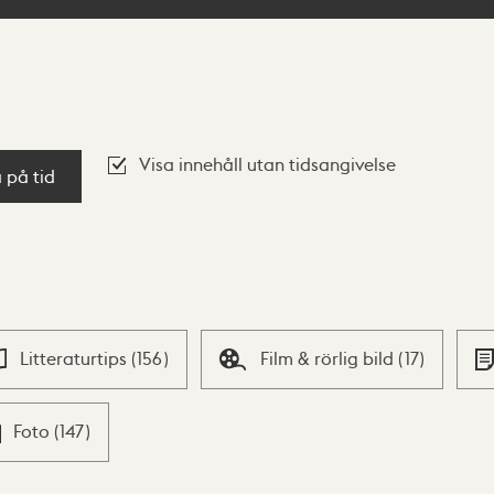
Visa innehåll utan tidsangivelse
a på tid
Litteraturtips
(
156
)
Film & rörlig bild
(
17
)
Foto
(
147
)