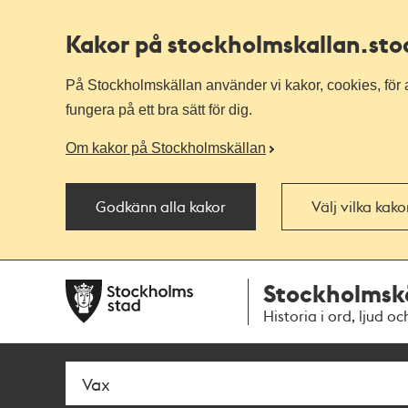
Kakor på stockholmskallan
.st
På Stockholmskällan använder vi kakor, cookies, för a
fungera på ett bra sätt för dig.
Om kakor på Stockholmskällan
Godkänn alla kakor
Välj vilka kak
Till
Till
Stockholmsk
navigationen
huvudinnehållet
Historia i ord, ljud oc
Sök
Fritextsök