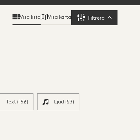
Visa karta
Visa lista
Filtrera
Filtrera
Text
(
152
)
Ljud
(
23
)