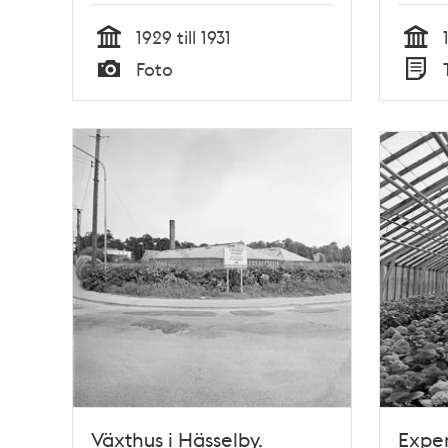
General Motors
1929 till 1931
fabriksanläggning
Tid
Tid
Foto
Typ
Typ
Växthus i Hässelby.
Exper