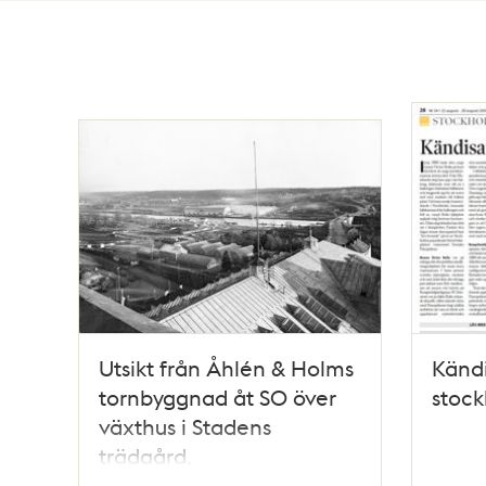
Totalt
737
träffar
Utsikt från Åhlén & Holms
Kändi
tornbyggnad åt SO över
stoc
växthus i Stadens
trädgård,
Hammarbyleden och