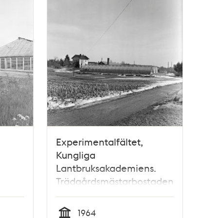
Experimentalfältet,
Kungliga
Lantbruksakademiens.
Trädgårdsmästarbostaden
med växthus
1964