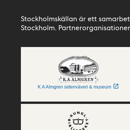
Stockholmskällan är ett samarbete
Stockholm. Partnerorganisationer 
K A Almgren sidenväveri & museum