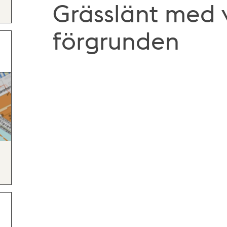
Grässlänt med v
förgrunden