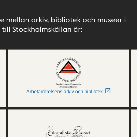
 mellan arkiv, bibliotek och museer i
till Stockholmskällan är:
Arbetarrörelsens arkiv och bibliotek