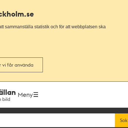
ockholm.se
tt sammanställa statistik och för att webbplatsen ska
or vi får använda
ällan
Meny
h bild
Sök