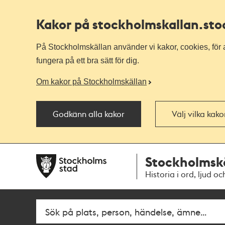
Kakor på stockholmskallan
.st
På Stockholmskällan använder vi kakor, cookies, för a
fungera på ett bra sätt för dig.
Om kakor på Stockholmskällan
Godkänn alla kakor
Välj vilka kak
Till
Till
Stockholmsk
navigationen
huvudinnehållet
Historia i ord, ljud oc
Fritextsök