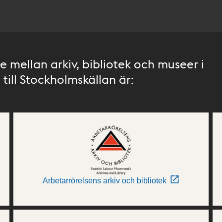
 mellan arkiv, bibliotek och museer i
till Stockholmskällan är:
Arbetarrörelsens arkiv och bibliotek