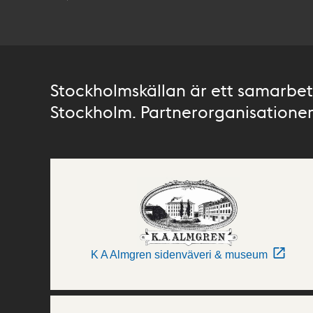
Stockholmskällan är ett samarbete
Stockholm. Partnerorganisationer 
K A Almgren sidenväveri & museum