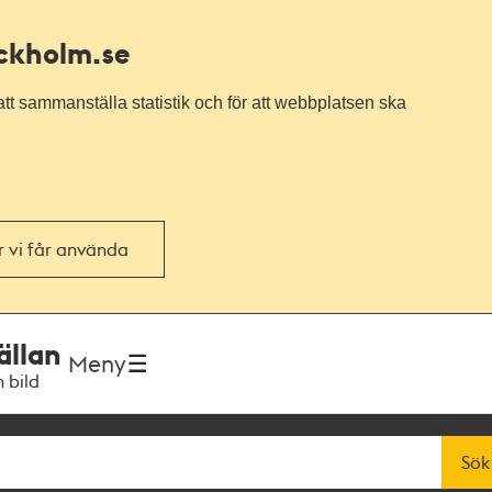
ockholm.se
tt sammanställa statistik och för att webbplatsen ska
or vi får använda
ällan
Meny
h bild
Sök