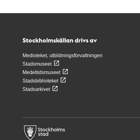
Kontakt
Stockholmskällan
Stockholmskällan drivs av
Medioteket, utbildningsförvaltningen
Stadsmuseet
Medeltidsmuseet
Stadsbiblioteket
Stadsarkivet