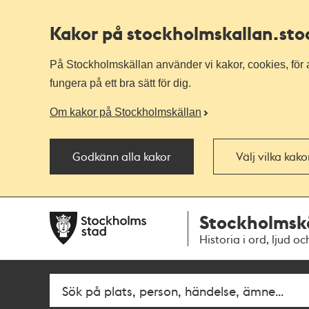
Kakor på stockholmskallan
.st
På Stockholmskällan använder vi kakor, cookies, för a
fungera på ett bra sätt för dig.
Om kakor på Stockholmskällan
Godkänn alla kakor
Välj vilka kak
Till
Till
Stockholmsk
navigationen
huvudinnehållet
Historia i ord, ljud oc
Fritextsök