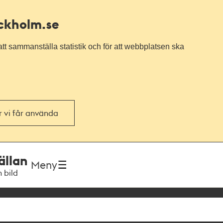
ockholm.se
tt sammanställa statistik och för att webbplatsen ska
or vi får använda
ällan
Meny
h bild