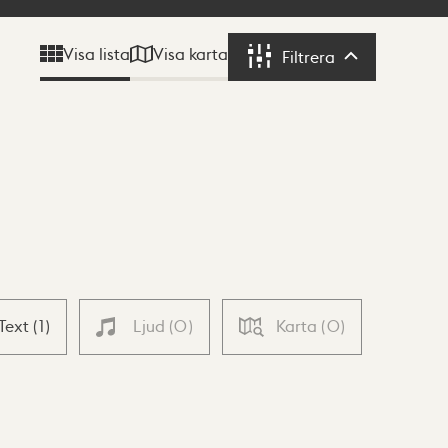
Visa karta
Visa lista
Filtrera
Filtrera
Text
(
1
)
Ljud
(
0
)
Karta
(
0
)