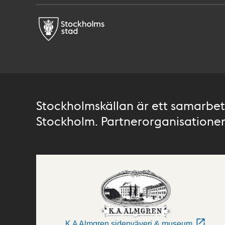
Stockholmskällan är ett samarbete
Stockholm. Partnerorganisationer 
K A Almgren sidenväveri & museum