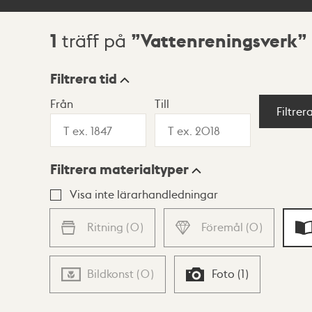
1
Vattenreningsverk
träff på
Sökresultat
Filtrera tid
Från
Till
Visningsläge
Filtrer
Filtrera materialtyper
Lista
Karta
Visa inte lärarhandledningar
Ritning
(
0
)
Föremål
(
0
)
Bildkonst
(
0
)
Foto
(
1
)