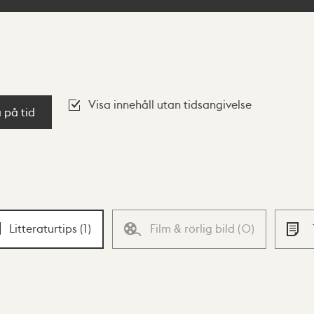
Visa innehåll utan tidsangivelse
a på tid
Litteraturtips
(
1
)
Film & rörlig bild
(
0
)