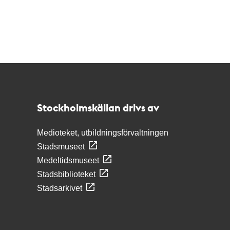
Kontakt
Stockholmskällan
Stockholmskällan drivs av
Medioteket, utbildningsförvaltningen
Stadsmuseet
Medeltidsmuseet
Stadsbiblioteket
Stadsarkivet