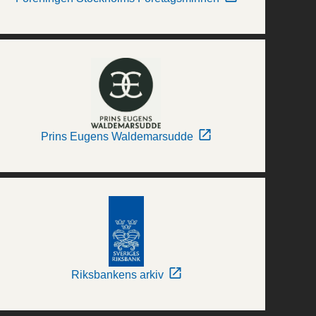
Prins Eugens Waldemarsudde
Riksbankens arkiv