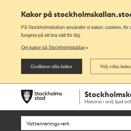
Kakor på stockholmskallan
.st
På Stockholmskällan använder vi kakor, cookies, för a
fungera på ett bra sätt för dig.
Om kakor på Stockholmskällan
Godkänn alla kakor
Välj vilka kak
Till
Till
Stockholmsk
navigationen
huvudinnehållet
Historia i ord, ljud oc
Sök
Fritextsök