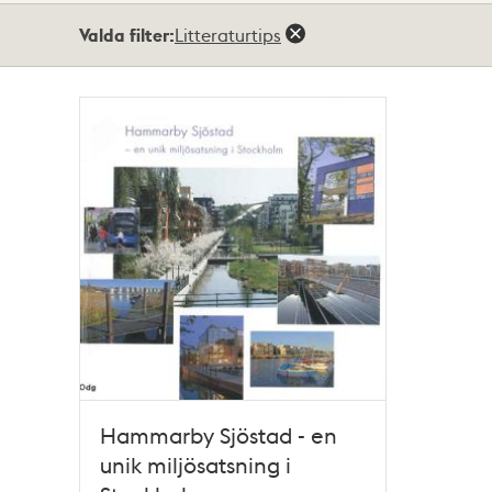
Totalt
Valda filter:
Litteraturtips
1
träffar
Hammarby Sjöstad - en
unik miljösatsning i