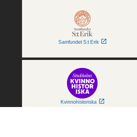
Samfundet S:t Erik
Kvinnohistoriska