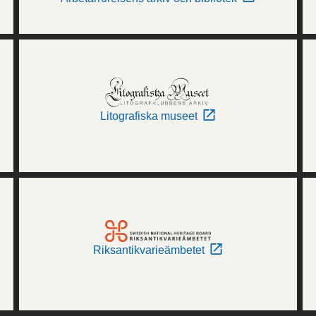
Litografiska museet
Riksantikvarieämbetet