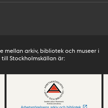
 mellan arkiv, bibliotek och museer i
till Stockholmskällan är:
Arbetarrörelsens arkiv och bibliotek