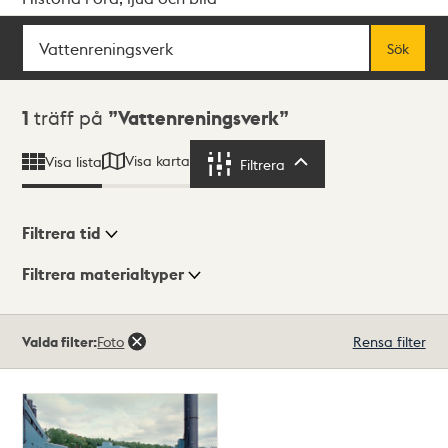
Sök
Fritextsök
Sök
Sökresultat
1
träff på
Vattenreningsverk
Visa karta
Visa lista
Filtrera
Filtrera
Filtrera tid
Filtrera materialtyper
Visningsläge
Totalt
Valda filter:
Foto
Rensa filter
1
träffar
Lista
Karta