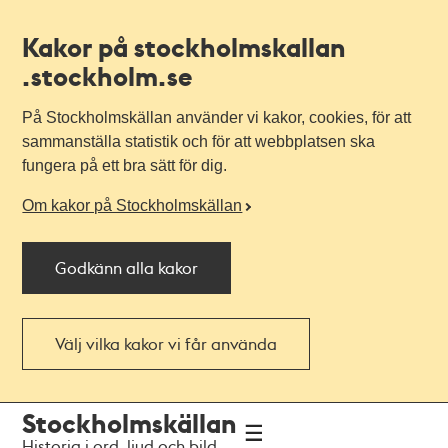
Kakor på stockholmskallan
.stockholm.se
På Stockholmskällan använder vi kakor, cookies, för att
sammanställa statistik och för att webbplatsen ska
fungera på ett bra sätt för dig.
Om kakor på Stockholmskällan
Godkänn alla kakor
Välj vilka kakor vi får använda
Till
Till
Stockholmskällan
navigationen
huvudinnehållet
Historia i ord, ljud och bild