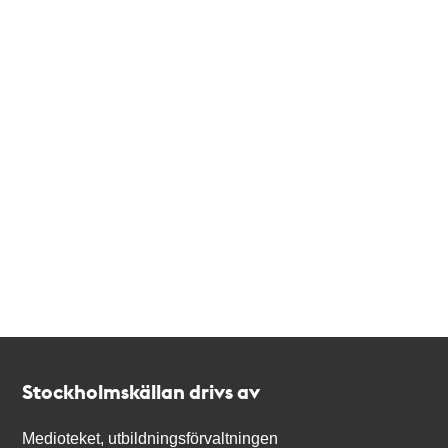
Kontakt
Stockholmskällan
Stockholmskällan drivs av
Medioteket, utbildningsförvaltningen