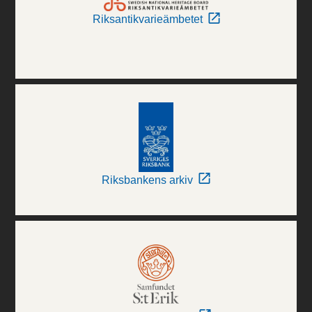
Riksantikvarieämbetet
Riksbankens arkiv