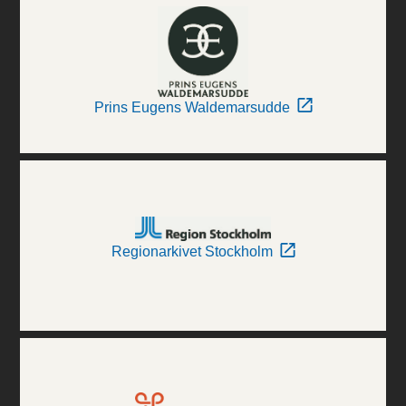
Prins Eugens Waldemarsudde
Regionarkivet Stockholm