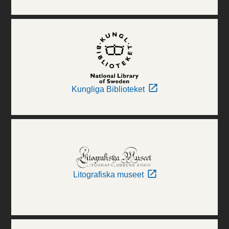
Kungliga Biblioteket
Litografiska museet