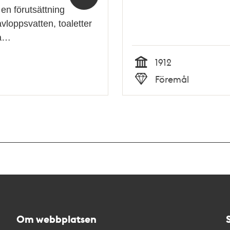
 en förutsättning
 avloppsvatten, toaletter
va…
1912
Tid
Föremål
Typ
Om webbplatsen