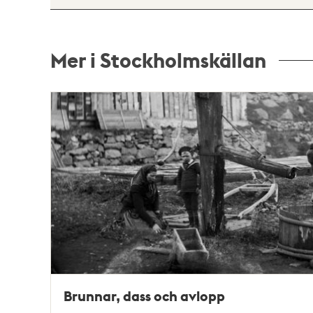
Mer i Stockholmskällan
Relaterade
poster
och
teman
Brunnar, dass och avlopp