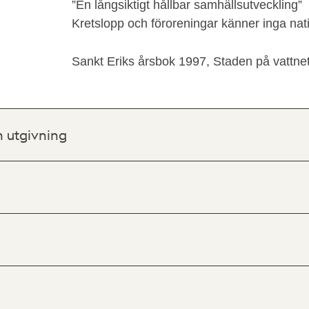
”En långsiktigt hållbar samhällsutveckling”
Kretslopp och föroreningar känner inga na
Sankt Eriks årsbok 1997, Staden på vattnet.
h utgivning