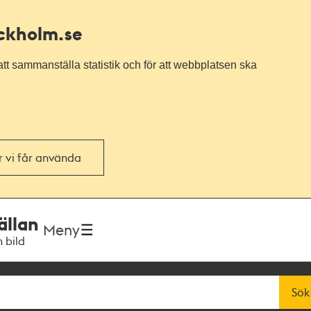
ockholm.se
tt sammanställa statistik och för att webbplatsen ska
or vi får använda
ällan
Meny
h bild
Sök