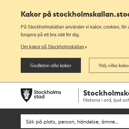
Kakor på stockholmskallan
.st
På Stockholmskällan använder vi kakor, cookies, för a
fungera på ett bra sätt för dig.
Om kakor på Stockholmskällan
Godkänn alla kakor
Välj vilka kak
Till
Till
Stockholmsk
navigationen
huvudinnehållet
Historia i ord, ljud oc
Fritextsök