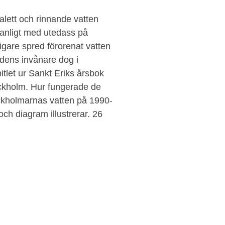
toalett och rinnande vatten
vanligt med utedass på
igare spred förorenat vatten
adens invånare dog i
itlet ur Sankt Eriks årsbok
ockholm. Hur fungerade de
ckholmarnas vatten på 1990-
och diagram illustrerar. 26