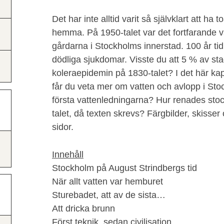
Det har inte alltid varit så självklart att ha 
hemma. På 1950-talet var det fortfarande 
gårdarna i Stockholms innerstad. 100 år tid
dödliga sjukdomar. Visste du att 5 % av st
koleraepidemin på 1830-talet? I det här kap
får du veta mer om vatten och avlopp i St
första vattenledningarna? Hur renades sto
talet, då texten skrevs? Färgbilder, skisser 
sidor.
Innehåll
Stockholm på August Strindbergs tid
När allt vatten var hemburet
Sturebadet, att av de sista…
Att dricka brunn
Först teknik, sedan civilisation