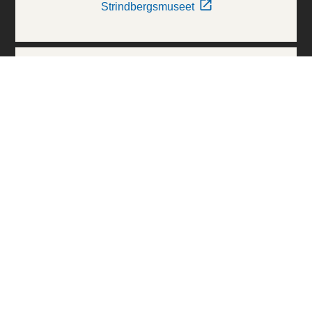
Strindbergsmuseet
Thielska Galleriet
Världskulturmuseerna