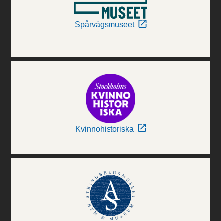
Spårvägsmuseet
Kvinnohistoriska