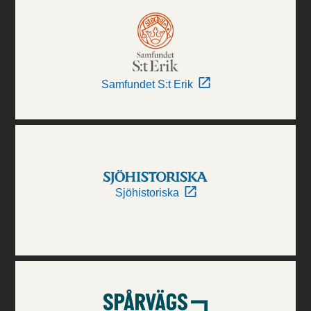
Samfundet S:t Erik
Sjöhistoriska