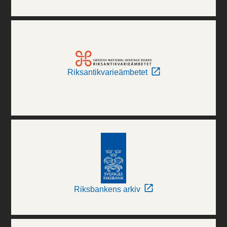
Riksantikvarieämbetet
Riksbankens arkiv