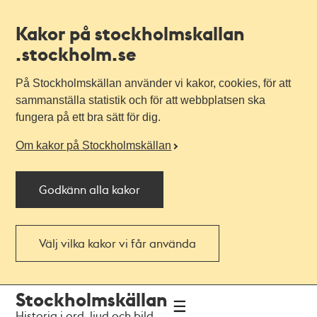
Kakor på stockholmskallan
.stockholm.se
På Stockholmskällan använder vi kakor, cookies, för att
sammanställa statistik och för att webbplatsen ska
fungera på ett bra sätt för dig.
Om kakor på Stockholmskällan
Godkänn alla kakor
Välj vilka kakor vi får använda
Till
Till
Stockholmskällan
navigationen
huvudinnehållet
Historia i ord, ljud och bild