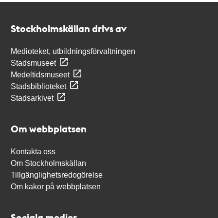
Kontakt
Stockholmskällan
Stockholmskällan drivs av
Medioteket, utbildningsförvaltningen
Stadsmuseet
Medeltidsmuseet
Stadsbiblioteket
Stadsarkivet
Om webbplatsen
Kontakta oss
Om Stockholmskällan
Tillgänglighetsredogörelse
Om kakor på webbplatsen
Sociala medier