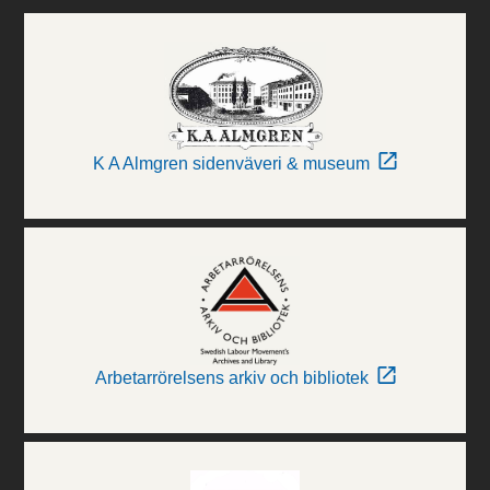
K A Almgren sidenväveri & museum
Arbetarrörelsens arkiv och bibliotek