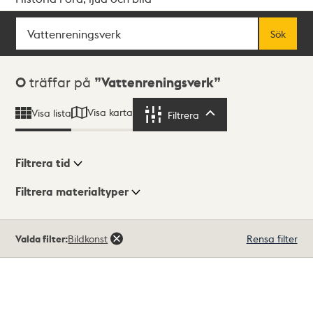
Sök
Fritextsök
Sök
Sökresultat
0
träffar på
Vattenreningsverk
Visa karta
Visa lista
Filtrera
Filtrera
Filtrera tid
Filtrera materialtyper
Visningsläge
Totalt
Valda filter:
Bildkonst
Rensa filter
0
träffar
Lista
Karta