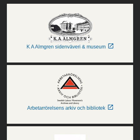
K A Almgren sidenväveri & museum
Arbetarrörelsens arkiv och bibliotek