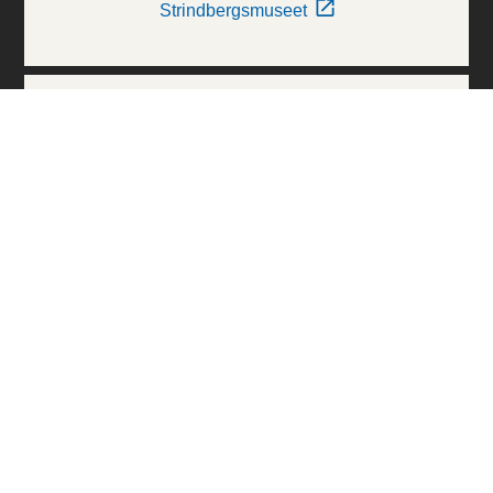
Strindbergsmuseet
Thielska Galleriet
Världskulturmuseerna