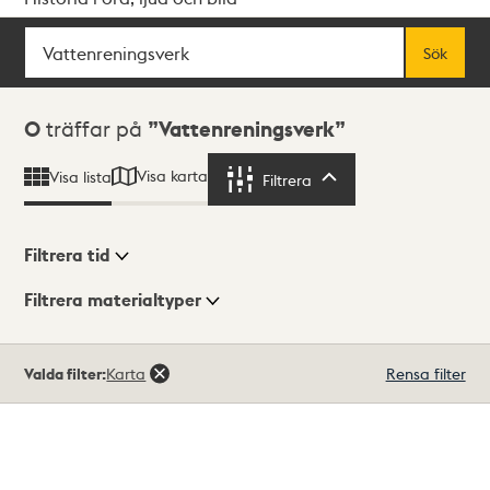
Sök
Fritextsök
Sök
Sökresultat
0
träffar på
Vattenreningsverk
Visa karta
Visa lista
Filtrera
Filtrera
Filtrera tid
Filtrera materialtyper
Visningsläge
Totalt
Valda filter:
Karta
Rensa filter
0
träffar
Lista
Karta