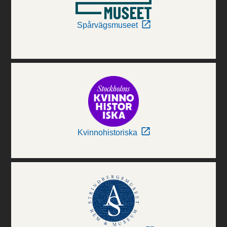
Spårvägsmuseet
Kvinnohistoriska