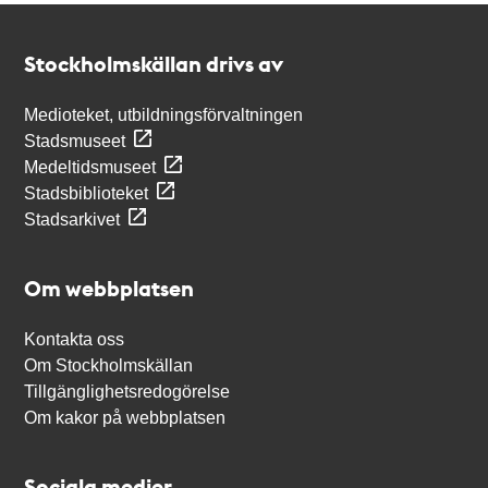
Kontakt
Stockholmskällan
Stockholmskällan drivs av
Medioteket, utbildningsförvaltningen
Stadsmuseet
Medeltidsmuseet
Stadsbiblioteket
Stadsarkivet
Om webbplatsen
Kontakta oss
Om Stockholmskällan
Tillgänglighetsredogörelse
Om kakor på webbplatsen
Sociala medier