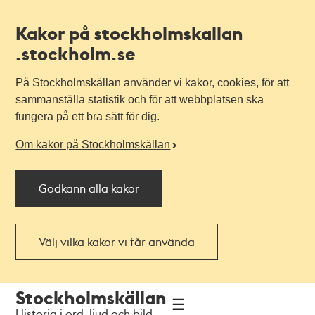
Kakor på stockholmskallan
.stockholm.se
På Stockholmskällan använder vi kakor, cookies, för att
sammanställa statistik och för att webbplatsen ska
fungera på ett bra sätt för dig.
Om kakor på Stockholmskällan
Godkänn alla kakor
Välj vilka kakor vi får använda
Till
Till
Stockholmskällan
navigationen
huvudinnehållet
Historia i ord, ljud och bild