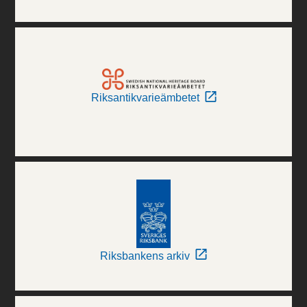
Riksantikvarieämbetet
Riksbankens arkiv