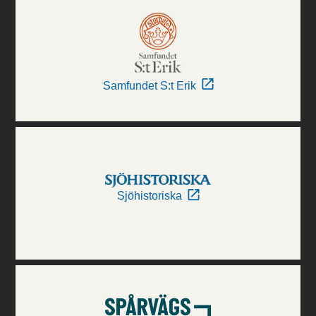
Samfundet S:t Erik
Sjöhistoriska