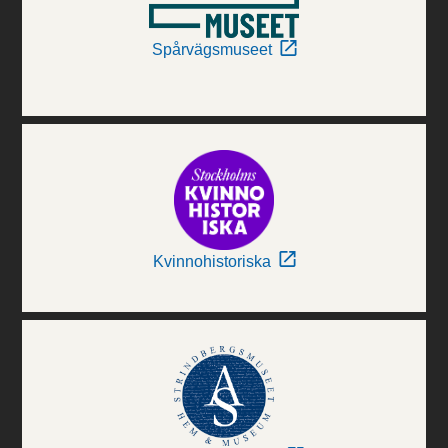
Spårvägsmuseet
Kvinnohistoriska