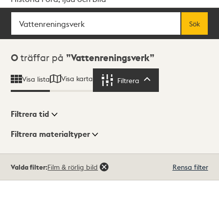
Sök
Fritextsök
Sök
Sökresultat
0
träffar på
Vattenreningsverk
Visa karta
Visa lista
Filtrera
Filtrera
Filtrera tid
Filtrera materialtyper
Visningsläge
Totalt
Valda filter:
Film & rörlig bild
Rensa filter
0
träffar
Lista
Karta