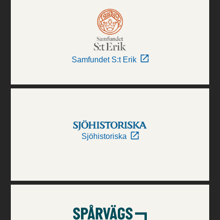
Samfundet S:t Erik
Sjöhistoriska