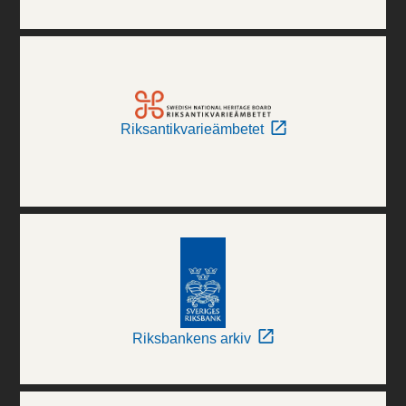
Riksantikvarieämbetet
Riksbankens arkiv