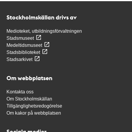
Kontakt
Stockholmskällan
Stockholmskällan drivs av
Medioteket, utbildningsförvaltningen
Stadsmuseet
Medeltidsmuseet
Stadsbiblioteket
Stadsarkivet
Om webbplatsen
Kontakta oss
Om Stockholmskällan
Tillgänglighetsredogörelse
Om kakor på webbplatsen
Sociala medier