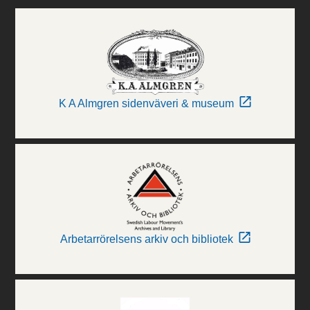
K A Almgren sidenväveri & museum
Arbetarrörelsens arkiv och bibliotek