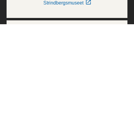
Strindbergsmuseet
Thielska Galleriet
Världskulturmuseerna