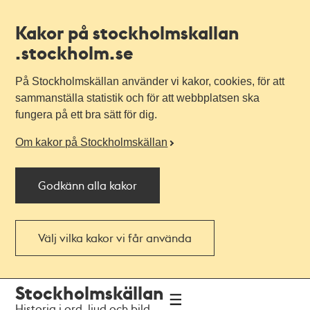
Kakor på stockholmskallan
.stockholm.se
På Stockholmskällan använder vi kakor, cookies, för att
sammanställa statistik och för att webbplatsen ska
fungera på ett bra sätt för dig.
Om kakor på Stockholmskällan
Godkänn alla kakor
Välj vilka kakor vi får använda
Till
Till
Stockholmskällan
navigationen
huvudinnehållet
Historia i ord, ljud och bild