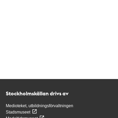
Kontakt
Stockholmskällan
Stockholmskällan drivs av
Medioteket, utbildningsförvaltningen
Stadsmuseet