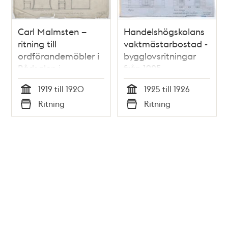
Carl Malmsten –
Handelshögskolans
ritning till
vaktmästarbostad -
ordförandemöbler i
bygglovsritningar
Rådsalen i
från 1925
Stadshuset
1919 till 1920
1925 till 1926
Tid
Tid
Ritning
Ritning
Typ
Typ