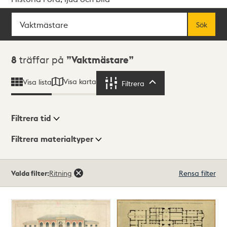
Sök
Fritextsök
Sök
Sökresultat
8
träffar på
Vaktmästare
Visa karta
Visa lista
Filtrera
Filtrera
Filtrera tid
Filtrera materialtyper
Visningsläge
Totalt
Valda filter:
Ritning
Rensa filter
8
träffar
Lista
Karta