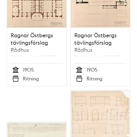
Ragnar Östbergs
Ragnar Östbergs
tävlingsförslag
tävlingsförslag
Rådhus
Rådhus
”Mälardrott” 1905,
”Mälardrott” 1905,
tillägg fullständigt
planritning 1 ½ tr.
1905
1905
fängelse, plan
Tid
Tid
Ritning
Ritning
källar- och
Typ
Typ
bottenvåning