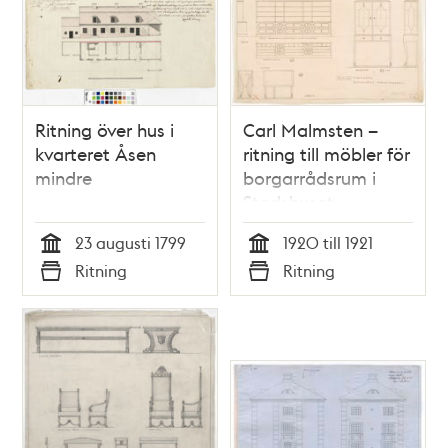
Ritning över hus i
Carl Malmsten –
kvarteret Åsen
ritning till möbler för
mindre
borgarrådsrum i
Stadshuset
23 augusti 1799
1920 till 1921
Tid
Tid
Ritning
Ritning
Typ
Typ