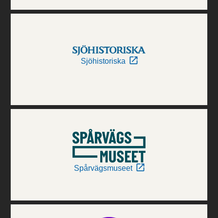
Sjöhistoriska
Spårvägsmuseet