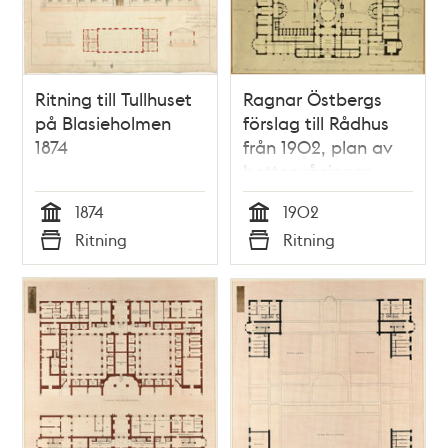
Ritning till Tullhuset
Ragnar Östbergs
på Blasieholmen
förslag till Rådhus
1874
från 1902, plan av
bottenvåningen
1874
1902
Tid
Tid
Ritning
Ritning
Typ
Typ