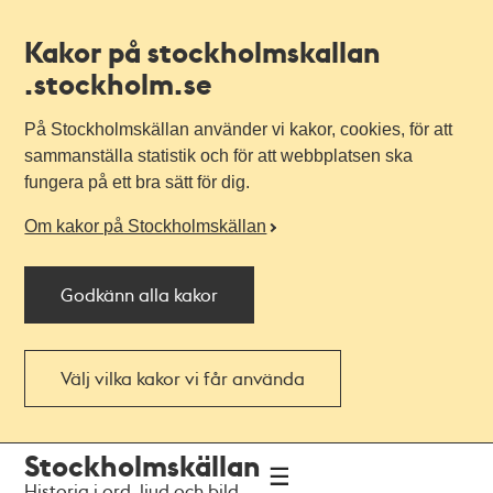
Kakor på stockholmskallan
.stockholm.se
På Stockholmskällan använder vi kakor, cookies, för att
sammanställa statistik och för att webbplatsen ska
fungera på ett bra sätt för dig.
Om kakor på Stockholmskällan
Godkänn alla kakor
Välj vilka kakor vi får använda
Till
Till
Stockholmskällan
navigationen
huvudinnehållet
Historia i ord, ljud och bild