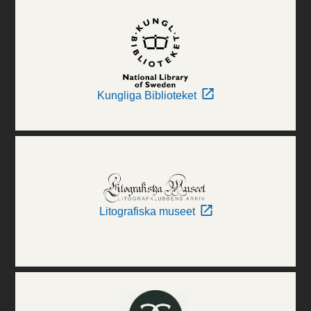
Kungliga Biblioteket
Litografiska museet