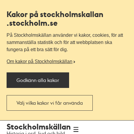
Kakor på stockholmskallan
.stockholm.se
På Stockholmskällan använder vi kakor, cookies, för att
sammanställa statistik och för att webbplatsen ska
fungera på ett bra sätt för dig.
Om kakor på Stockholmskällan
Godkänn alla kakor
Välj vilka kakor vi får använda
Till
Till
Stockholmskällan
navigationen
huvudinnehållet
Historia i ord, ljud och bild