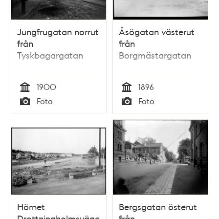
Jungfrugatan norrut
Åsögatan västerut
från
från
Tyskbagargatan
Borgmästargatan
1900
1896
Tid
Tid
Foto
Foto
Typ
Typ
Hörnet
Bergsgatan österut
Drottningholmsvägen
från