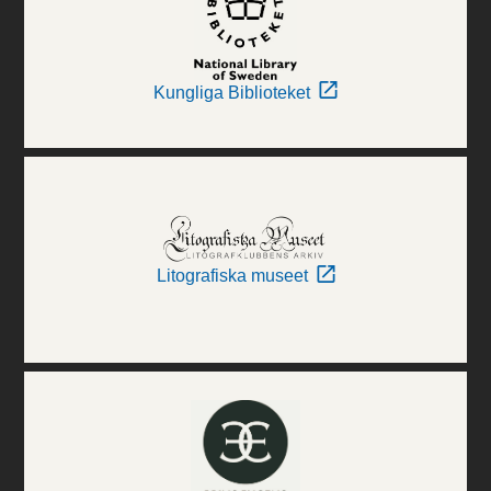
Kungliga Biblioteket
Litografiska museet