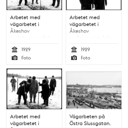
Arbetet med
Arbetet med
vägarbetet i
vägarbetet i
Åkeshov
Åkeshov
småstugeområde
småstugeområde
inleds
inleds
1929
1929
Tid
Tid
Foto
Foto
Typ
Typ
Arbetet med
Vägarbeten på
vägarbetet i
Östra Slussgatan.