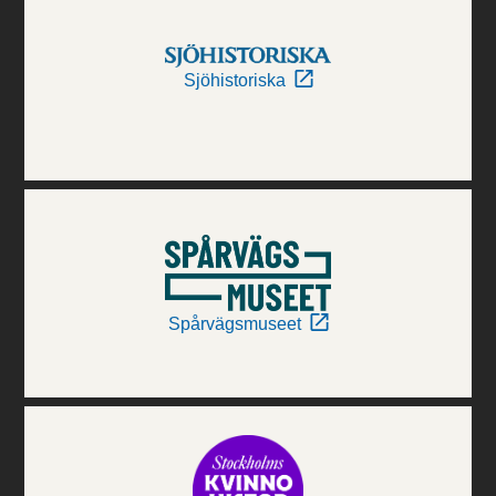
Sjöhistoriska
Spårvägsmuseet