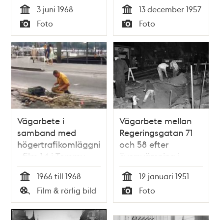
Uppsalavägen
tinas upp med
3 juni 1968
13 december 1957
blåslampor
Tid
Tid
Foto
Foto
Typ
Typ
Vägarbete i
Vägarbete mellan
samband med
Regeringsgatan 71
högertrafikomläggningen
och 58 efter
- film 14 i Tommy
översvämning i
Engströms samling
källarlokaler i
1966 till 1968
12 januari 1951
Regeringsgatan 58
Tid
Tid
Film & rörlig bild
Foto
Typ
Typ