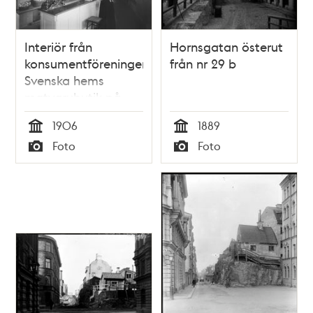
Interiör från
Hornsgatan österut
konsumentföreningen
från nr 29 b
Svenska hems
matvarubutik på
Karlbergsvägen 16.
1906
1889
Tid
Tid
Foto
Foto
Typ
Typ