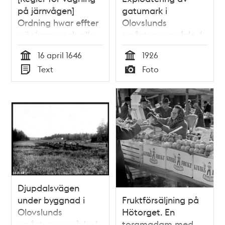
på järnvågen]
gatumark i
Ordning hwar effter
Olovslunds
wägharna och alle
småstugeområde. I
andra som
bakgrunden till
16 april 1646
1926
wederbör hafwa
vänster Olovsberg
Tid
Tid
Text
Foto
sigh at effterrätta.
Typ
Typ
Djupdalsvägen
under byggnad i
Fruktförsäljning på
Olovslunds
Hötorget. En
småstugeområde. I
torgmadam med