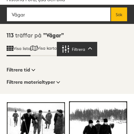
Sök
Fritextsök
Sök
Sökresultat
113
träffar på
Vågar
Visa karta
Visa lista
Filtrera
Filtrera
Filtrera tid
Filtrera materialtyper
Visningsläge
Totalt
113
träffar
Lista
Karta