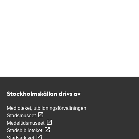
Kontakt
Stockholmskällan
Stockholmskällan drivs av
Medioteket, utbildningsförvaltningen
Stadsmuseet
Medeltidsmuseet
Stadsbiblioteket
Stadsarkivet