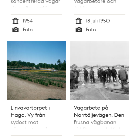
koncentrerad vågar
Vägarbetare och
sig pojken utför
åskådare
1954
18 juli 1950
Tid
Tid
Foto
Foto
Typ
Typ
Linvävartorpet i
Vägarbete på
Haga. Vy från
Norrtäljevägen. Den
sydost mot
frusna vägbanan
vägarbeten på
vid Danderyds Kyrka