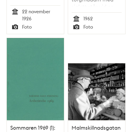
bakgrunden
sjalett står vid en
22 november
Olovsberg
rad äppellådor med
Tid
1926
1962
texten ""Kiviks
Tid
Foto
Foto
frukt""
Typ
Typ
Sommaren 1969 (1):
Malmskillnadsgatan