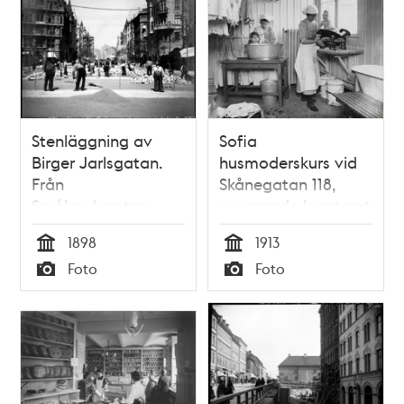
Stenläggning av
Sofia
Birger Jarlsgatan.
husmoderskurs vid
Från
Skånegatan 118,
Smålandsgatan
nuvarande kvarteret
norrut
Eurenii Minne.
1898
1913
Tid
Tid
Foto
Foto
Typ
Typ