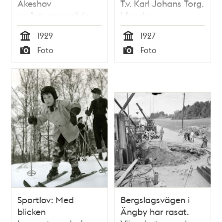
Åkeshov
T.v. Karl Johans Torg.
småstugeområde
I fonden
inleds
Skeppsholmen
1929
1927
Tid
Tid
Foto
Foto
Typ
Typ
Sportlov: Med
Bergslagsvägen i
blicken
Ängby har rasat.