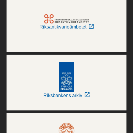
Riksantikvarieämbetet
Riksbankens arkiv