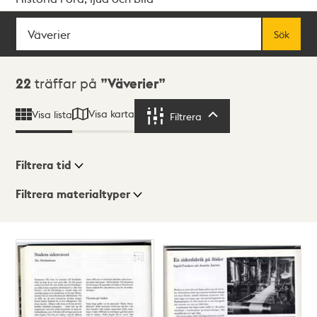
Sök
Fritextsök
Sök
Sökresultat
22
träffar på
Väverier
Visa karta
Visa lista
Filtrera
Filtrera
Filtrera tid
Filtrera materialtyper
Visningsläge
Totalt
22
träffar
Lista
Karta