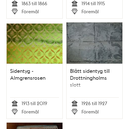
1863 till 1866
1914 till 1915
Tid
Tid
Föremål
Föremål
Typ
Typ
Sidentyg -
Blått sidentyg till
Almgrensrosen
Drottningholms
slott
1913 till 2019
1926 till 1927
Tid
Tid
Föremål
Föremål
Typ
Typ