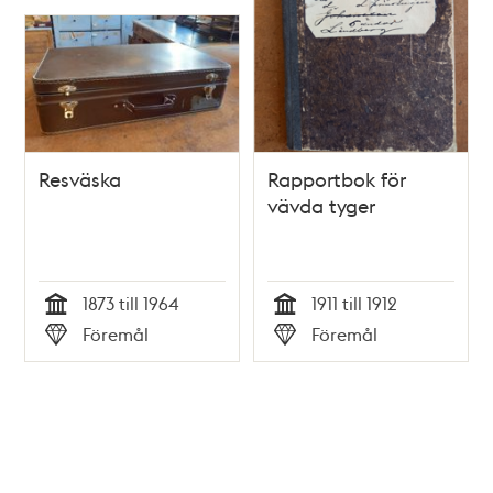
Resväska
Rapportbok för
vävda tyger
1873 till 1964
1911 till 1912
Tid
Tid
Föremål
Föremål
Typ
Typ