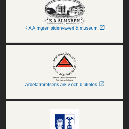
K A Almgren sidenväveri & museum
Arbetarrörelsens arkiv och bibliotek