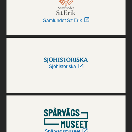
Samfundet S:t Erik
Sjöhistoriska
Spårvägsmuseet