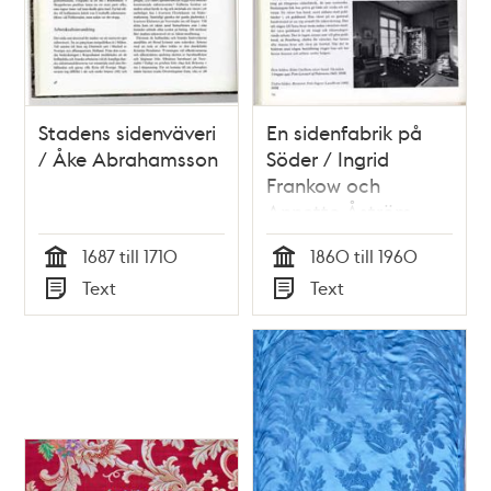
Stadens sidenväveri
En sidenfabrik på
/ Åke Abrahamsson
Söder / Ingrid
Frankow och
Annette Åström
1687 till 1710
1860 till 1960
Tid
Tid
Text
Text
Typ
Typ