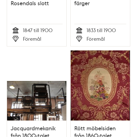
Rosendals slott
färger
1847 till 1900
1833 till 1900
Tid
Tid
Föremål
Föremål
Typ
Typ
Jacquardmekanik
Rött möbelsiden
från 1800-talet
från 1860-talet