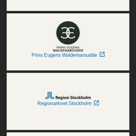
Prins Eugens Waldemarsudde
Regionarkivet Stockholm