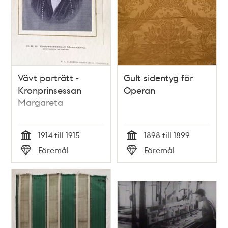
Vävt porträtt -
Gult sidentyg för
Kronprinsessan
Operan
Margareta
1914 till 1915
1898 till 1899
Tid
Tid
Föremål
Föremål
Typ
Typ