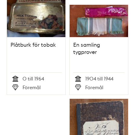
Plåtburk för tobak
En samling
tygprover
0 till 1964
1904 till 1944
Tid
Tid
Föremål
Föremål
Typ
Typ