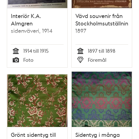
Interiör K.A.
Vävd souvenir från
Almgren
Stockholmsutställningen
sidenväveri, 1914
1897
1914 till 1915
1897 till 1898
Tid
Tid
Foto
Föremål
Typ
Typ
Grönt sidentyg till
Sidentyg i många