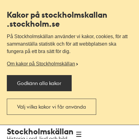
Kakor på stockholmskallan
.stockholm.se
På Stockholmskällan använder vi kakor, cookies, för att
sammanställa statistik och för att webbplatsen ska
fungera på ett bra sätt för dig.
Om kakor på Stockholmskällan
Godkänn alla kakor
Välj vilka kakor vi får använda
Till
Till
Stockholmskällan
navigationen
huvudinnehållet
Historia i ord, ljud och bild