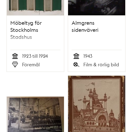
Möbeltyg för
Almgrens
Stockholms
sidenväveri
Stadshus
1923 till 1924
1943
Tid
Tid
Föremål
Film & rörlig bild
Typ
Typ