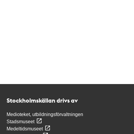
Kontakt
Stockholmskällan
Stockholmskällan drivs av
Medioteket, utbildningsförvaltningen
Stadsmuseet
Medeltidsmuseet