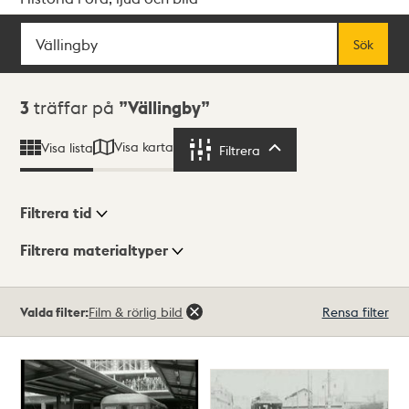
Sök
Fritextsök
Sök
Sökresultat
3
träffar på
Vällingby
Visa karta
Visa lista
Filtrera
Filtrera
Filtrera tid
Filtrera materialtyper
Visningsläge
Totalt
Valda filter:
Film & rörlig bild
Rensa filter
3
träffar
Lista
Karta