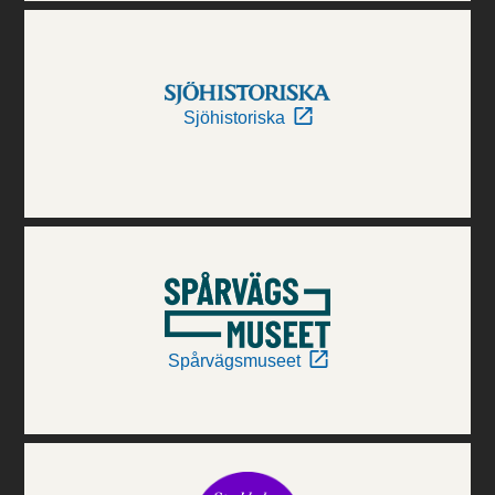
Sjöhistoriska
Spårvägsmuseet