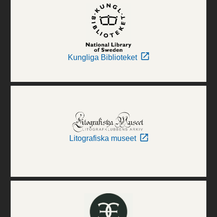
Kungliga Biblioteket
Litografiska museet