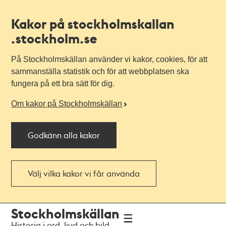
Kakor på stockholmskallan
.stockholm.se
På Stockholmskällan använder vi kakor, cookies, för att
sammanställa statistik och för att webbplatsen ska
fungera på ett bra sätt för dig.
Om kakor på Stockholmskällan
Godkänn alla kakor
Välj vilka kakor vi får använda
Till
Till
Stockholmskällan
navigationen
huvudinnehållet
Historia i ord, ljud och bild