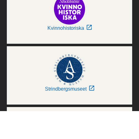
Kvinnohistoriska
Strindbergsmuseet