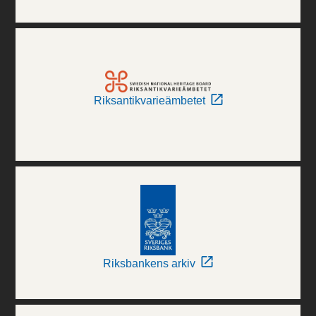
Riksantikvarieämbetet
Riksbankens arkiv