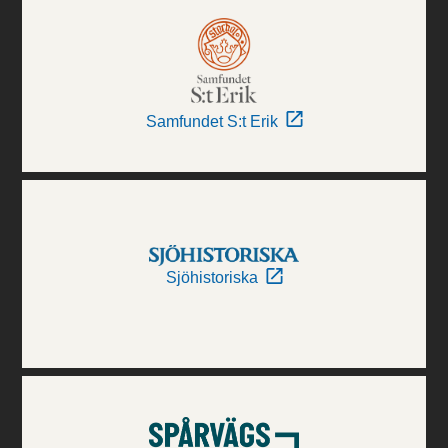
Samfundet S:t Erik
Sjöhistoriska