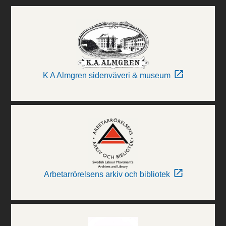
K A Almgren sidenväveri & museum
Arbetarrörelsens arkiv och bibliotek