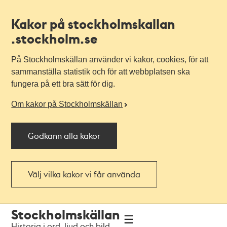
Kakor på stockholmskallan
.stockholm.se
På Stockholmskällan använder vi kakor, cookies, för att
sammanställa statistik och för att webbplatsen ska
fungera på ett bra sätt för dig.
Om kakor på Stockholmskällan
Godkänn alla kakor
Välj vilka kakor vi får använda
Till
Till
Stockholmskällan
navigationen
huvudinnehållet
Historia i ord, ljud och bild