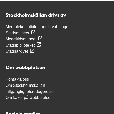
Kontakt
Stockholmskällan
Stockholmskällan drivs av
Medioteket, utbildningsförvaltningen
Stadsmuseet
Medeltidsmuseet
Stadsbiblioteket
Stadsarkivet
Om webbplatsen
Kontakta oss
Om Stockholmskällan
Tillgänglighetsredogörelse
Om kakor på webbplatsen
Sociala medier