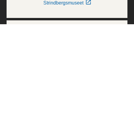
Strindbergsmuseet
Thielska Galleriet
Världskulturmuseerna