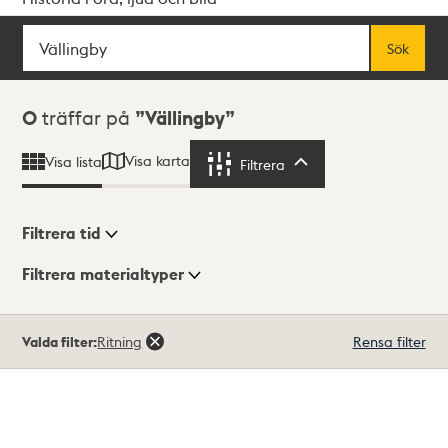
Sök
Fritextsök
Sök
Sökresultat
0
träffar på
Vällingby
Visa karta
Visa lista
Filtrera
Filtrera
Filtrera tid
Filtrera materialtyper
Visningsläge
Totalt
Valda filter:
Ritning
Rensa filter
0
träffar
Lista
Karta