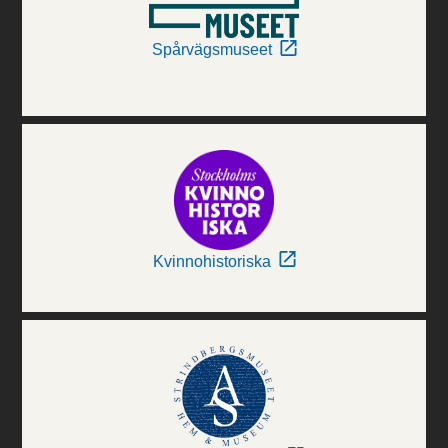
Spårvägsmuseet
Kvinnohistoriska