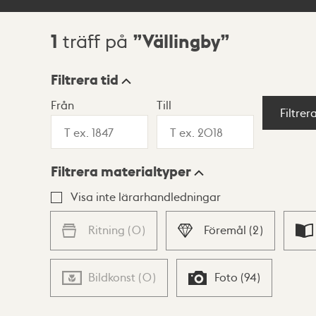
1
Vällingby
träff på
Sökresultat
Filtrera tid
Från
Till
Visningsläge
Filtrer
Filtrera materialtyper
Lista
Karta
Visa inte lärarhandledningar
Ritning
(
0
)
Föremål
(
2
)
Bildkonst
(
0
)
Foto
(
94
)