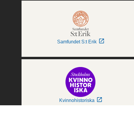
Samfundet S:t Erik
Kvinnohistoriska