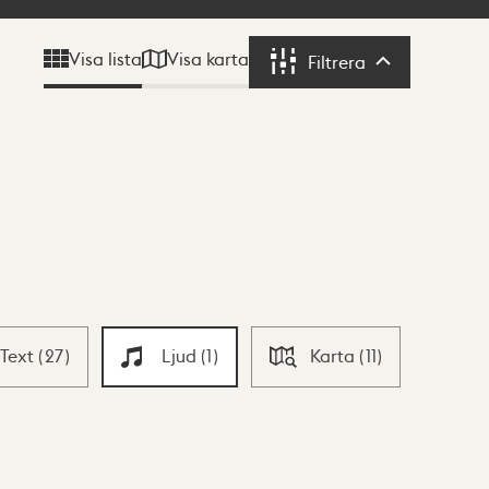
Visa karta
Visa lista
Filtrera
Filtrera
Text
(
27
)
Ljud
(
1
)
Karta
(
11
)