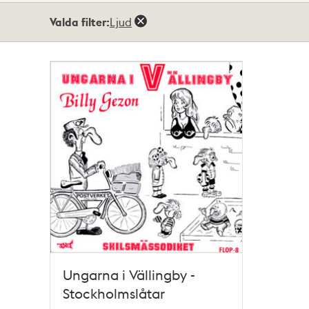
Totalt
Valda filter:
Ljud
1
träffar
Ungarna i Vällingby -
Stockholmslåtar