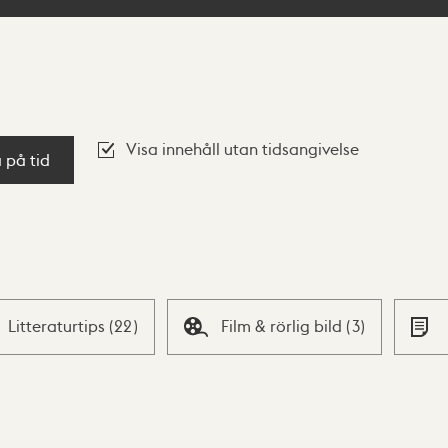
Visa innehåll utan tidsangivelse
a på tid
Litteraturtips
(
22
)
Film & rörlig bild
(
3
)