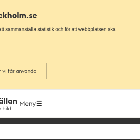
ockholm.se
tt sammanställa statistik och för att webbplatsen ska
or vi får använda
ällan
Meny
h bild