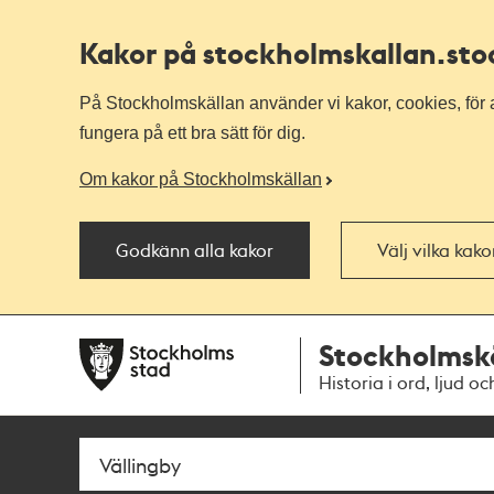
Kakor på stockholmskallan
.st
På Stockholmskällan använder vi kakor, cookies, för a
fungera på ett bra sätt för dig.
Om kakor på Stockholmskällan
Godkänn alla kakor
Välj vilka kak
Till
Till
Stockholmsk
navigationen
huvudinnehållet
Historia i ord, ljud oc
Sök
Fritextsök