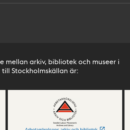
 mellan arkiv, bibliotek och museer i
till Stockholmskällan är:
Arbetarrörelsens arkiv och bibliotek