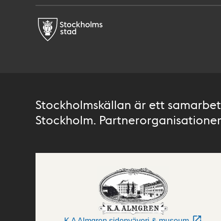
Stockholmskällan är ett samarbete
Stockholm. Partnerorganisationer 
K A Almgren sidenväveri & museum