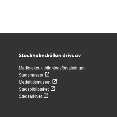
Kontakt
Stockholmskällan
Stockholmskällan drivs av
Medioteket, utbildningsförvaltningen
Stadsmuseet
Medeltidsmuseet
Stadsbiblioteket
Stadsarkivet