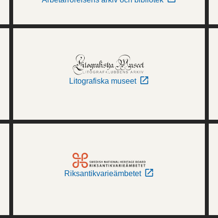
Litografiska museet
Riksantikvarieämbetet