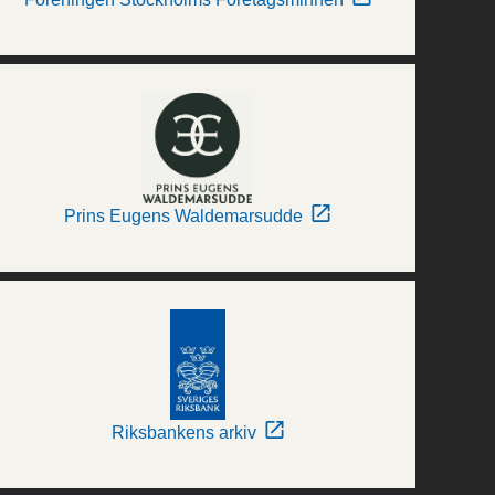
Prins Eugens Waldemarsudde
Riksbankens arkiv