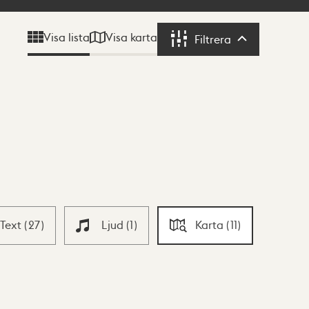
Visa karta
Visa lista
Filtrera
Filtrera
Text
(
27
)
Ljud
(
1
)
Karta
(
11
)