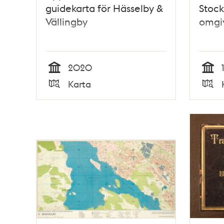
guidekarta för Hässelby &
Stoc
Vällingby
omgi
2020
Tid
Tid
Karta
Typ
Typ