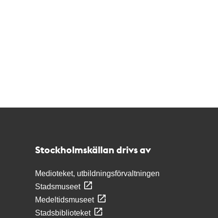
Kontakt
Stockholmskällan
Stockholmskällan drivs av
Medioteket, utbildningsförvaltningen
Stadsmuseet
Medeltidsmuseet
Stadsbiblioteket