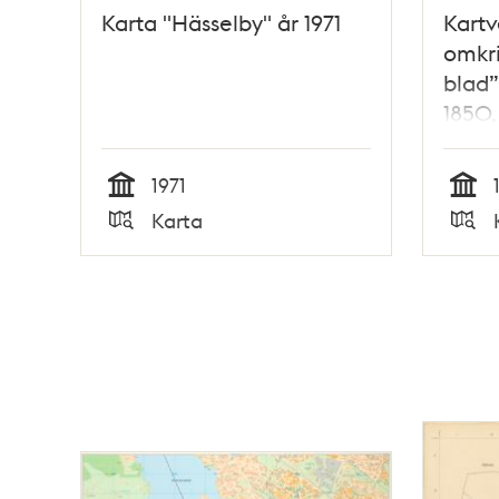
Karta "Hässelby" år 1971
Kartv
omkri
blad”
1850,
1971
Tid
Tid
Karta
Typ
Typ