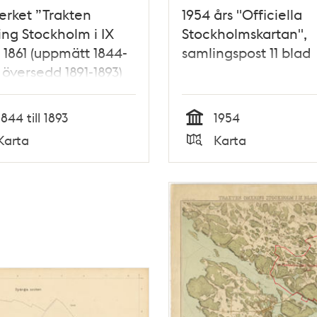
erket ”Trakten
1954 års "Officiella
ng Stockholm i IX
Stockholmskartan",
 1861 (uppmätt 1844-
samlingspost 11 blad
 översedd 1891-1893)
1844 till 1893
1954
Tid
Karta
Karta
Typ