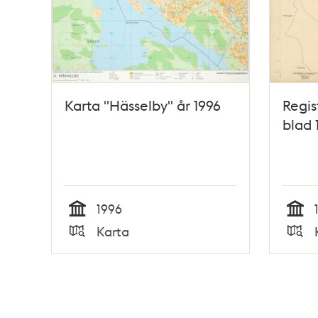
Karta "Hässelby" år 1996
Regis
blad 
1996
Tid
Tid
Karta
Typ
Typ