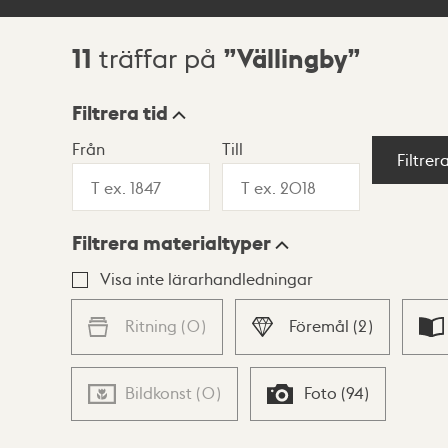
11
Vällingby
träffar på
Sökresultat
Filtrera tid
Från
Till
Visningsläge
Filtrer
Filtrera materialtyper
Lista
Karta
Visa inte lärarhandledningar
Ritning
(
0
)
Föremål
(
2
)
Bildkonst
(
0
)
Foto
(
94
)