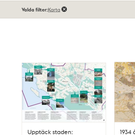
Totalt
Valda filter:
Karta
11
träffar
Upptäck staden:
1934 