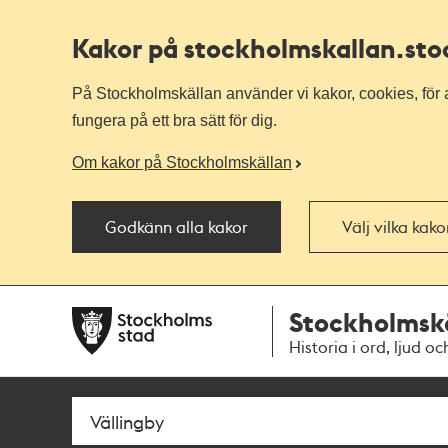
Kakor på stockholmskallan
.st
På Stockholmskällan använder vi kakor, cookies, för a
fungera på ett bra sätt för dig.
Om kakor på Stockholmskällan
Godkänn alla kakor
Välj vilka kak
Till
Till
Stockholmsk
navigationen
huvudinnehållet
Historia i ord, ljud oc
Sök
Fritextsök