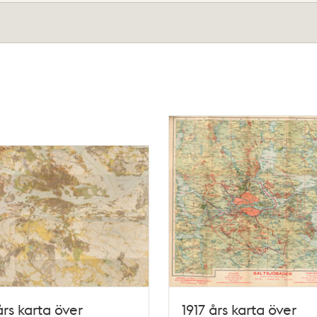
års karta över
1917 års karta över