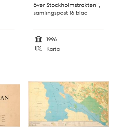
över Stockholmstrakten",
samlingspost 16 blad
1996
Tid
Karta
Typ