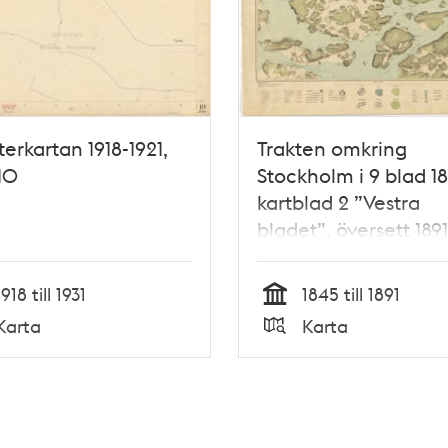
terkartan 1918-1921,
Trakten omkring
10
Stockholm i 9 blad 18
kartblad 2 ”Vestra
bladet”, översett 1891
1918 till 1931
1845 till 1891
Tid
Karta
Karta
Typ