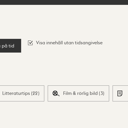
Visa innehåll utan tidsangivelse
a på tid
Litteraturtips
(
22
)
Film & rörlig bild
(
3
)