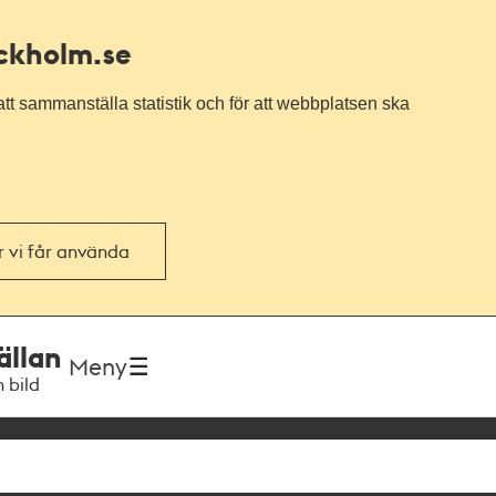
ockholm.se
tt sammanställa statistik och för att webbplatsen ska
or vi får använda
ällan
Meny
h bild