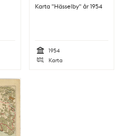
Karta "Hässelby" år 1954
1954
Tid
Karta
Typ