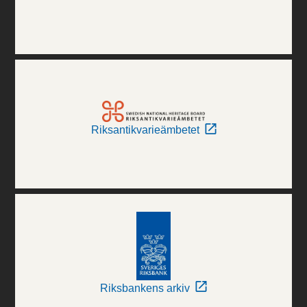
Riksantikvarieämbetet
Riksbankens arkiv