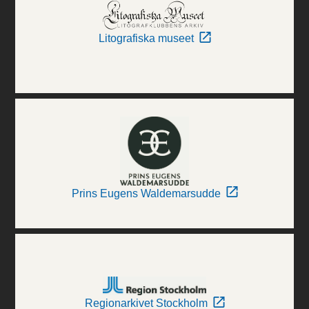
Litografiska museet
Prins Eugens Waldemarsudde
Regionarkivet Stockholm