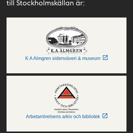
till Stockholmskällan är:
K A Almgren sidenväveri & museum
Arbetarrörelsens arkiv och bibliotek