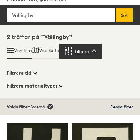
Sök
Fritextsök
Sök
Sökresultat
2
träffar på
Vällingby
Visa karta
Visa lista
Filtrera
Filtrera
Filtrera tid
Filtrera materialtyper
Visningsläge
Totalt
Valda filter:
Föremål
Rensa filter
2
träffar
Lista
Karta