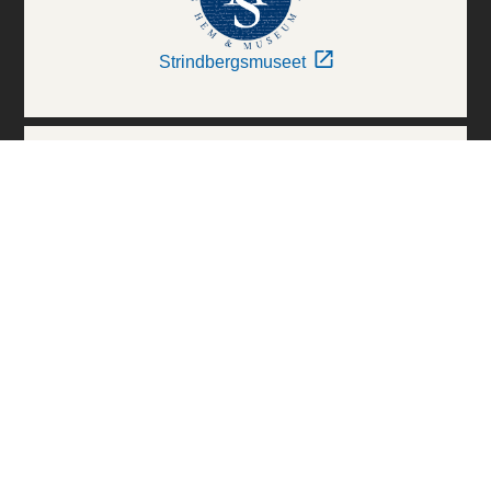
Strindbergsmuseet
Thielska Galleriet
Världskulturmuseerna