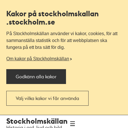
Kakor på stockholmskallan
.stockholm.se
På Stockholmskällan använder vi kakor, cookies, för att
sammanställa statistik och för att webbplatsen ska
fungera på ett bra sätt för dig.
Om kakor på Stockholmskällan
Godkänn alla kakor
Välj vilka kakor vi får använda
Till
Till
Stockholmskällan
navigationen
huvudinnehållet
Historia i ord, ljud och bild