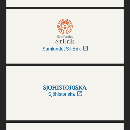
Samfundet S:t Erik
Sjöhistoriska