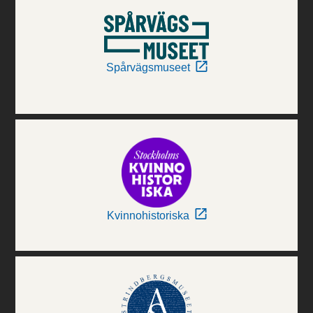
Spårvägsmuseet
Kvinnohistoriska