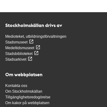
Kontakt
Stockholmskällan
Stockholmskällan drivs av
Medioteket, utbildningsförvaltningen
Stadsmuseet
Medeltidsmuseet
Stadsbiblioteket
Stadsarkivet
Om webbplatsen
Kontakta oss
Om Stockholmskällan
Tillgänglighetsredogörelse
Om kakor på webbplatsen