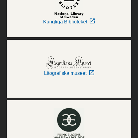
Kungliga Biblioteket
Litografiska museet