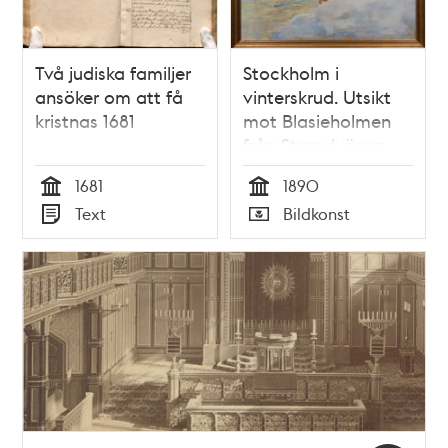
Två judiska familjer
Stockholm i
ansöker om att få
vinterskrud. Utsikt
kristnas 1681
mot Blasieholmen
från Strandvägen
1681
1890
Tid
Tid
Text
Bildkonst
Typ
Typ