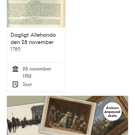
Dagligt Allehanda
den 28 november
1782
28 november
Tid
1782
Text
Typ
Årskurs
Anpassad
skola