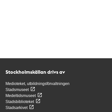
Kontakt
Stockholmskällan
Stockholmskällan drivs av
Medioteket, utbildningsförvaltningen
Stadsmuseet
Medeltidsmuseet
Stadsbiblioteket
Stadsarkivet