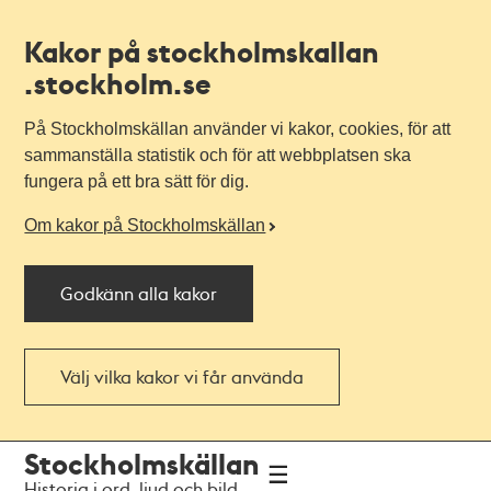
Kakor på stockholmskallan
.stockholm.se
På Stockholmskällan använder vi kakor, cookies, för att
sammanställa statistik och för att webbplatsen ska
fungera på ett bra sätt för dig.
Om kakor på Stockholmskällan
Godkänn alla kakor
Välj vilka kakor vi får använda
Till
Till
Stockholmskällan
navigationen
huvudinnehållet
Historia i ord, ljud och bild