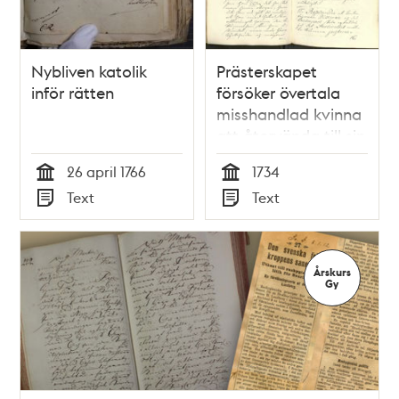
Nybliven katolik
Prästerskapet
inför rätten
försöker övertala
misshandlad kvinna
att återvända till sin
våldsamme man
26 april 1766
1734
Tid
Tid
Text
Text
Typ
Typ
Årskurs
Gy