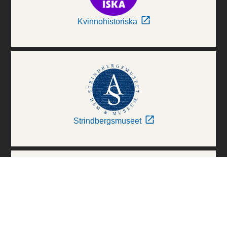
Kvinnohistoriska
Strindbergsmuseet
Thielska Galleriet