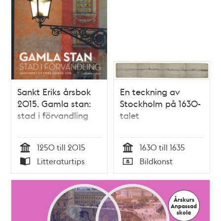
Sankt Eriks årsbok
En teckning av
2015. Gamla stan:
Stockholm på 1630-
stad i förvandling
talet
1250 till 2015
1630 till 1635
Tid
Tid
Litteraturtips
Bildkonst
Typ
Typ
Årskurs
Anpassad
skola