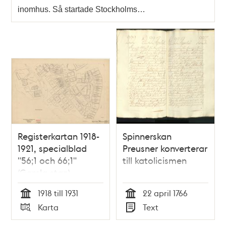
inomhus. Så startade Stockholms…
Registerkartan 1918-
Spinnerskan
1921, specialblad
Preusner konverterar
"56;1 och 66;1"
till katolicismen
(Gamla stan)
1918 till 1931
22 april 1766
Tid
Tid
Karta
Text
Typ
Typ