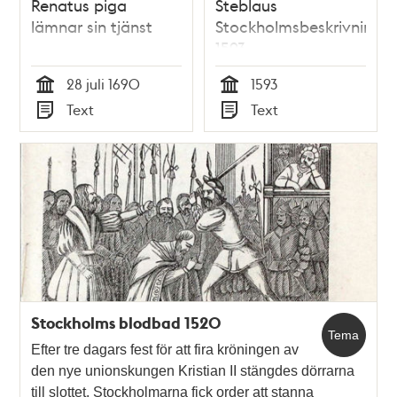
Renatus piga
Steblaus
lämnar sin tjänst
Stockholmsbeskrivning
1593
28 juli 1690
1593
Tid
Tid
Text
Text
Typ
Typ
Stockholms blodbad 1520
Tema
Efter tre dagars fest för att fira kröningen av
den nye unionskungen Kristian II stängdes dörrarna
till slottet. Stockholmarna fick order att stanna