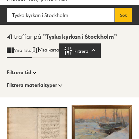
Sök
Fritextsök
Sök
Sökresultat
41
träffar på
Tyska kyrkan i Stockholm
Visa karta
Visa lista
Filtrera
Filtrera
Filtrera tid
Filtrera materialtyper
Visningsläge
Totalt
41
träffar
Lista
Karta