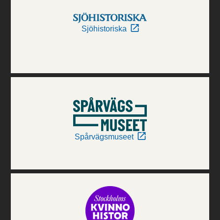
Sjöhistoriska
Spårvägsmuseet