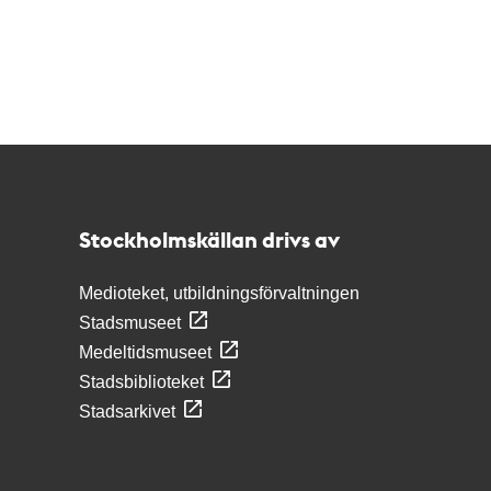
Kontakt
Stockholmskällan
Stockholmskällan drivs av
Medioteket, utbildningsförvaltningen
Stadsmuseet
Medeltidsmuseet
Stadsbiblioteket
Stadsarkivet