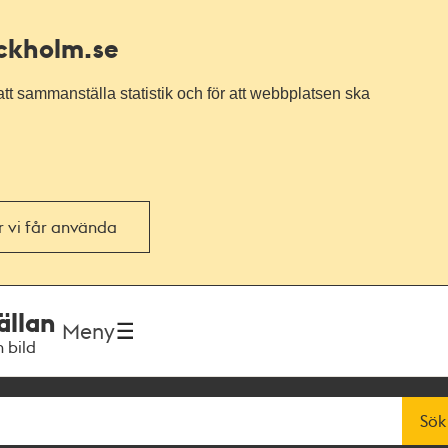
ockholm.se
tt sammanställa statistik och för att webbplatsen ska
or vi får använda
ällan
Meny
h bild
Sök