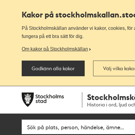
Kakor på stockholmskallan
.st
På Stockholmskällan använder vi kakor, cookies, för a
fungera på ett bra sätt för dig.
Om kakor på Stockholmskällan
Godkänn alla kakor
Välj vilka kak
Till
Till
Stockholmsk
navigationen
huvudinnehållet
Historia i ord, ljud oc
Fritextsök