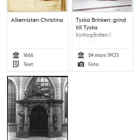
Alkemisten Christina
Tyska Brinken: grind
till Tyska
kyrkogården i
järnsmide
1666
24 mars 1903
Tid
Tid
Text
Foto
Typ
Typ