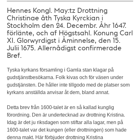
Hennes Kongl. May:tz Drottning
Christinae åth Tyska Kyrckian i
Stockholm den 24. Decembr. Åhr 1647.
förlänte, och af Högstsahl. Konung Carl
XI. Glorwyrdigst i Åminnelse, den 15.
Julii 1675. Allernådigst confirmerade
Bref.
Tyska kyrkans församling i Gamla stan klagar på
gudstjänstbesökarna. Folk kivas och för väsen under
gudstjänsten. De håller inte tillgodo med de platser som
kyrkans anställda anvisar åt dem, bland annat.
Detta brev från 1600-talet är en så kallad kunglig
förordning. Den är undertecknad av drottning Kristina.
Idag är det ju riksdagen som stiftar alla lagar, men på
1600-talet var det kungen (eller drottningen) som hade
denna makt. Här förbjuder drottning Kristina