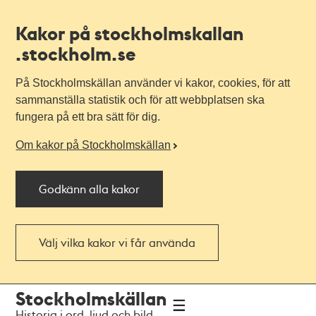
Kakor på stockholmskallan
.stockholm.se
På Stockholmskällan använder vi kakor, cookies, för att
sammanställa statistik och för att webbplatsen ska
fungera på ett bra sätt för dig.
Om kakor på Stockholmskällan
Godkänn alla kakor
Välj vilka kakor vi får använda
Till
Till
Stockholmskällan
navigationen
huvudinnehållet
Historia i ord, ljud och bild