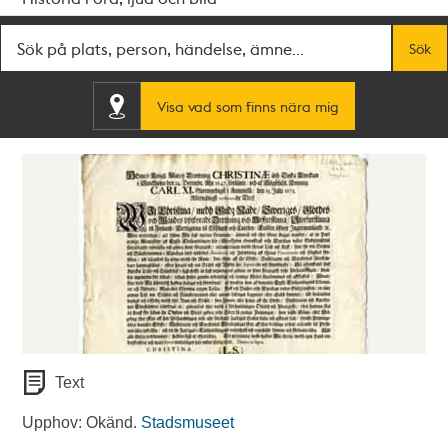
Fritextsök
Sök
Visa vad som finns nära mig
Text
Upphov: Okänd.
Stadsmuseet