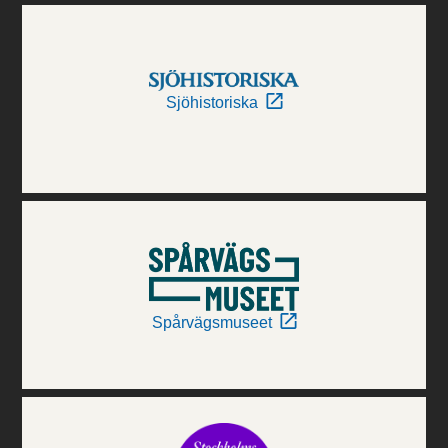
Sjöhistoriska
Spårvägsmuseet