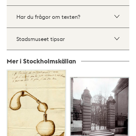
Har du frågor om texten?
Stadsmuseet tipsar
Mer i Stockholmskällan
Relaterade
poster
och
teman