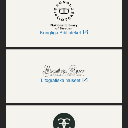
Kungliga Biblioteket
Litografiska museet