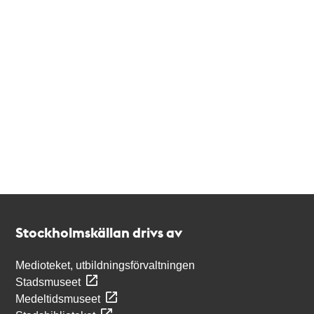
Kontakt
Stockholmskällan
Stockholmskällan drivs av
Medioteket, utbildningsförvaltningen
Stadsmuseet
Medeltidsmuseet