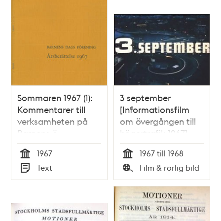
Sommaren 1967 (1):
3 september
Kommentarer till
[Informationsfilm
verksamheten på
om övergången till
Barnens ö
högertrafik 1967]
1967
1967 till 1968
Tid
Tid
Text
Film & rörlig bild
Typ
Typ