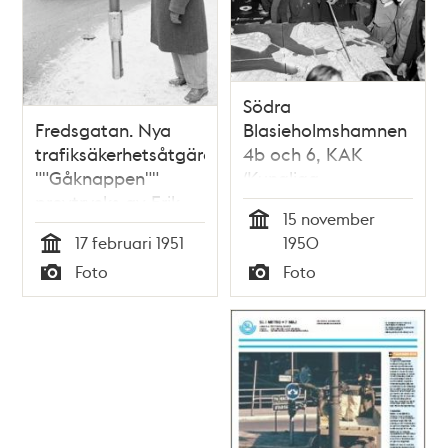
Södra
Fredsgatan. Nya
Blasieholmshamnen
trafiksäkerhetsåtgärden
4b och 6, KAK
""Gåknappen""
(Kungliga
provtrycks av Erik
Automobilklubben).
15 november
Lindeberg
Kurs för pojkar i
Tid
17 februari 1951
1950
trafiksäkerhet.
Tid
Foto
Foto
Samling kring en
Typ
Typ
modell över
Stockholm