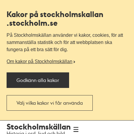
Kakor på stockholmskallan
.stockholm.se
På Stockholmskällan använder vi kakor, cookies, för att
sammanställa statistik och för att webbplatsen ska
fungera på ett bra sätt för dig.
Om kakor på Stockholmskällan
Godkänn alla kakor
Välj vilka kakor vi får använda
Till
Till
Stockholmskällan
navigationen
huvudinnehållet
Historia i ord, ljud och bild