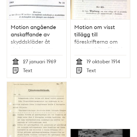
Motion angående
Motion om visst
anskaffande av
tillägg till
skyddskläder åt
föreskrifterna om
skolungdom som
automobiltrafiken i
tjänstgör som
Stockholm -
27 januari 1969
19 oktober 1914
skolpolis -
Stadsfullmäktige
Tid
Tid
Text
Text
Stadsfullmäktige
1914
Typ
Typ
1969