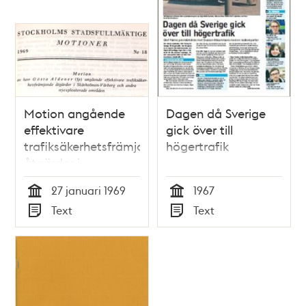
Motion angående
Dagen då Sverige
effektivare
gick över till
trafiksäkerhetsfrämjande
högertrafik
åtgärder i
Skärholmen-Vårberg
27 januari 1969
1967
och andra
Tid
Tid
Text
Text
nyexploaterade
Typ
Typ
områden -
Stadsfullmäktige
1969