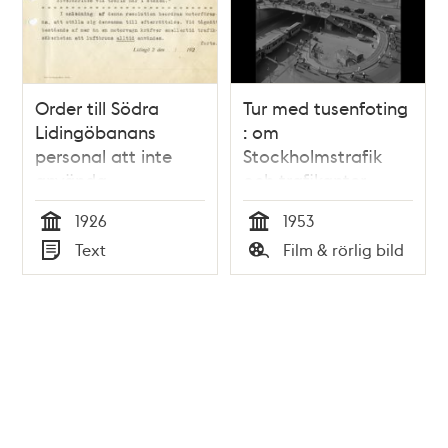
Order till Södra
Tur med tusenfoting
Lidingöbanans
: om
personal att inte
Stockholmstrafik
använda
och trafikanter
tryckluftbromsen på
1926
1953
Sturegatan
Tid
Tid
Text
Film & rörlig bild
Typ
Typ