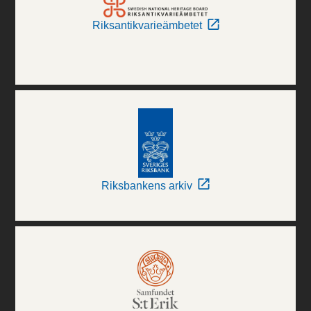
Riksantikvarieämbetet
Riksbankens arkiv