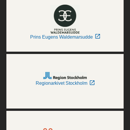
Prins Eugens Waldemarsudde
Regionarkivet Stockholm