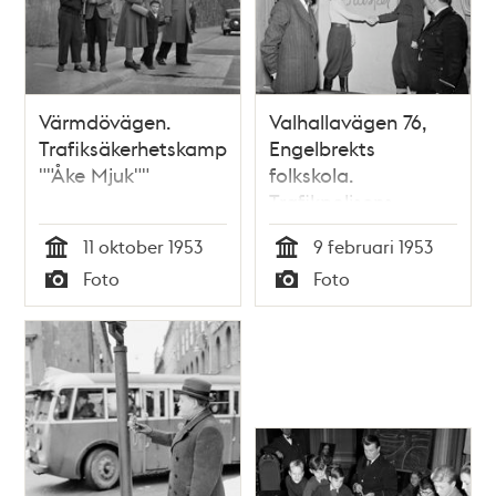
Värmdövägen.
Valhallavägen 76,
Trafiksäkerhetskampanjen
Engelbrekts
""Åke Mjuk""
folkskola.
Trafikpolisens
Kasperteater om
11 oktober 1953
9 februari 1953
trafiksäkerhet
Tid
Tid
Foto
Foto
Typ
Typ