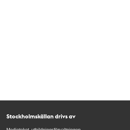
Kontakt
Stockholmskällan
Stockholmskällan drivs av
Medioteket, utbildningsförvaltningen