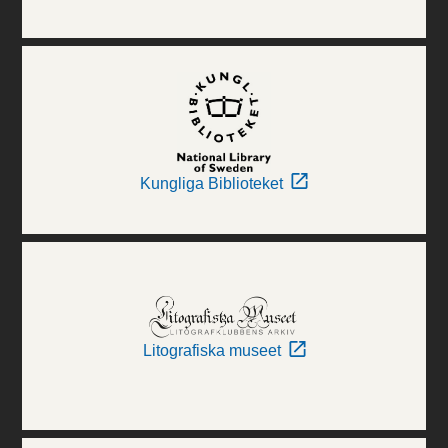
Kungliga Biblioteket
Litografiska museet