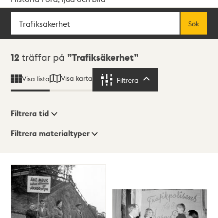
Sök
Fritextsök
Sök
Sökresultat
12
träffar på
Trafiksäkerhet
Visa karta
Visa lista
Filtrera
Filtrera
Filtrera tid
Filtrera materialtyper
Visningsläge
Totalt
12
träffar
Lista
Karta