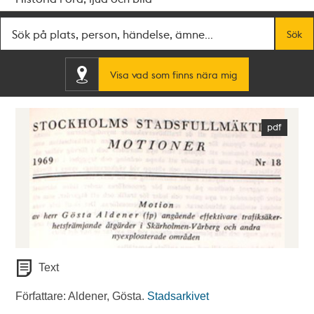
Fritextsök
Sök
Visa vad som finns nära mig
Text
Författare: Aldener, Gösta.
Stadsarkivet