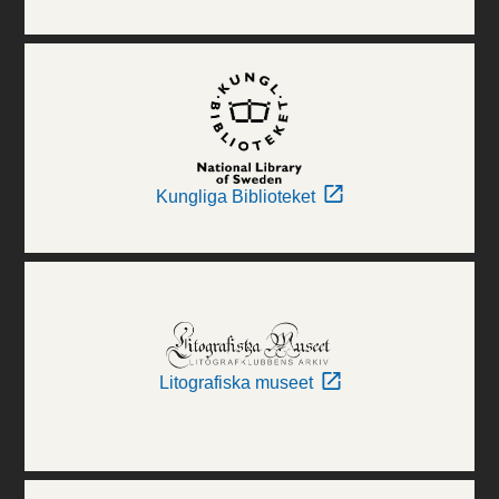
Kungliga Biblioteket
Litografiska museet