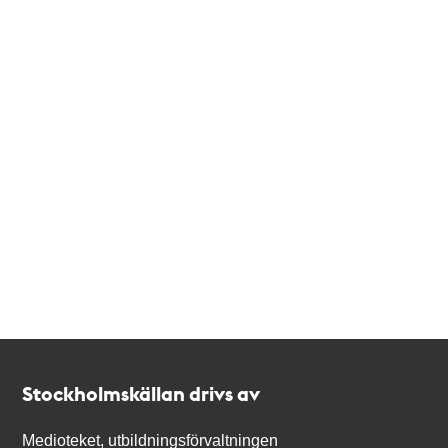
Kontakt
Stockholmskällan
Stockholmskällan drivs av
Medioteket, utbildningsförvaltningen