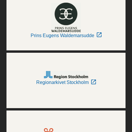
Prins Eugens Waldemarsudde
Regionarkivet Stockholm