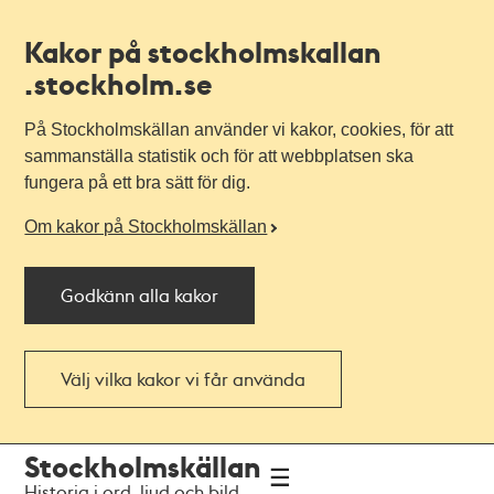
Kakor på stockholmskallan
.stockholm.se
På Stockholmskällan använder vi kakor, cookies, för att
sammanställa statistik och för att webbplatsen ska
fungera på ett bra sätt för dig.
Om kakor på Stockholmskällan
Godkänn alla kakor
Välj vilka kakor vi får använda
Till
Till
Stockholmskällan
navigationen
huvudinnehållet
Historia i ord, ljud och bild