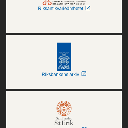
Riksantikvarieämbetet
Riksbankens arkiv